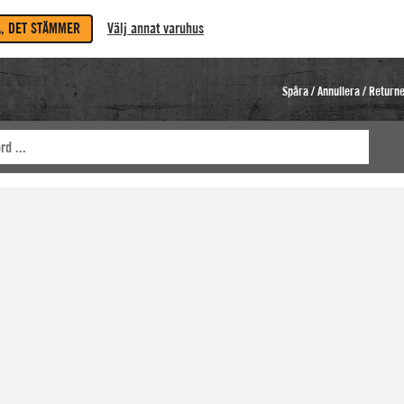
A, DET STÄMMER
Välj annat varuhus
Spåra / Annullera / Return