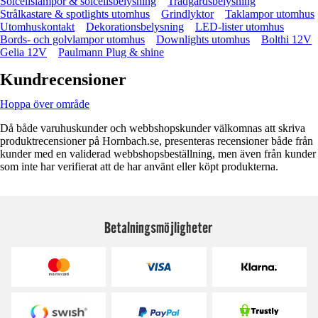
Solcellslampor & solcellsbelysning
Trädgårdsbelysning
Strålkastare & spotlights utomhus
Grindlyktor
Taklampor utomhus
Utomhuskontakt
Dekorationsbelysning
LED-lister utomhus
Bords- och golvlampor utomhus
Downlights utomhus
Bolthi 12V
Gelia 12V
Paulmann Plug & shine
Kundrecensioner
Hoppa över område
Då både varuhuskunder och webbshopskunder välkomnas att skriva
produktrecensioner på Hornbach.se, presenteras recensioner både från
kunder med en validerad webbshopsbeställning, men även från kunder
som inte har verifierat att de har använt eller köpt produkterna.
Betalningsmöjligheter