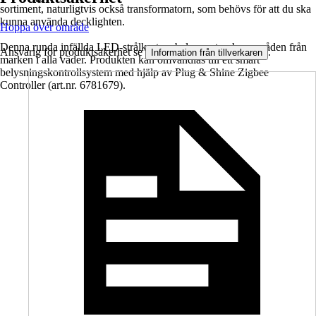
sortiment, naturligtvis också transformatorn, som behövs för att du ska
kunna använda decklighten.
Hoppa över område
Denna runda infällda LED-strålkastare belyser utomhusområden från
Ansvarig för produktsäkerhet se
.
Information från tillverkaren
marken i alla väder. Produkten kan omvandlas till ett smart
belysningskontrollsystem med hjälp av Plug & Shine Zigbee
Controller (art.nr. 6781679).