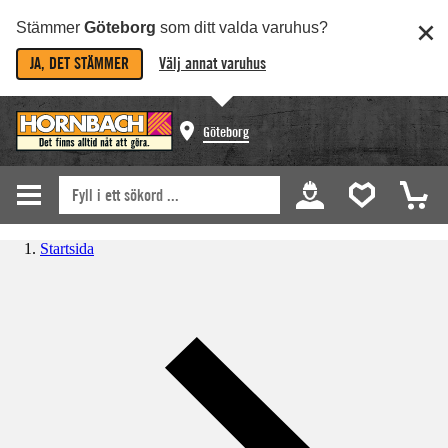
Stämmer
Göteborg
som ditt valda varuhus?
JA, DET STÄMMER
Välj annat varuhus
Göteborg
Startsida