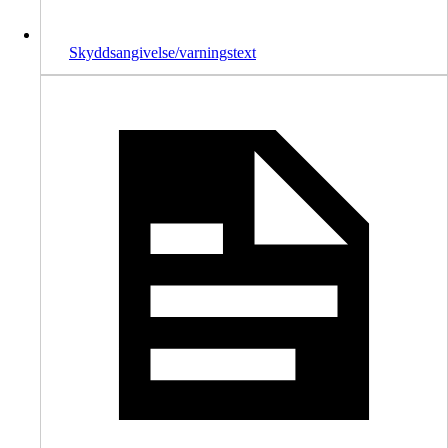
Skyddsangivelse/varningstext