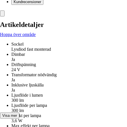
Kundrecensioner
Artikeldetaljer
Hoppa över område
Sockel
Lysdiod fast monterad
Dimbar
Ja
Driftspänning
24 V
Transformator nödvändig
Ja
Inklusive ljuskälla
Ja
Ljusflöde i lumen
300 lm
Ljusflöde per lampa
300 lm
Effekt per lampa
Visa mer
3,6 W
Max effekt per lampa