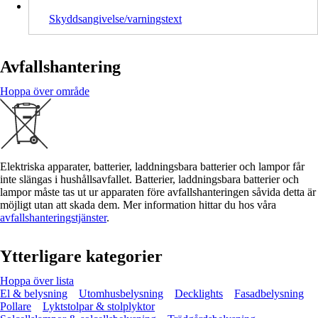
Skyddsangivelse/varningstext
Avfallshantering
Hoppa över område
Elektriska apparater, batterier, laddningsbara batterier och lampor får
inte slängas i hushållsavfallet. Batterier, laddningsbara batterier och
lampor måste tas ut ur apparaten före avfallshanteringen såvida detta är
möjligt utan att skada dem. Mer information hittar du hos våra
avfallshanteringstjänster
.
Ytterligare kategorier
Hoppa över lista
El & belysning
Utomhusbelysning
Decklights
Fasadbelysning
Pollare
Lyktstolpar & stolplyktor