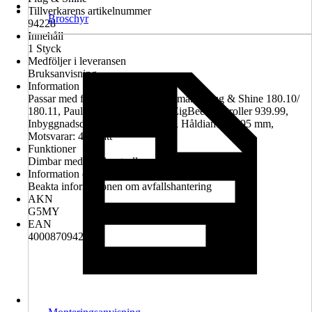
Tillverkarens artikelnummer
Broschyr
94228
Innehåll
1 Styck
Medföljer i leveransen
Bruksanvisning
Information
Passar med följande dimmer: Paulmann Plug & Shine 180.10/
180.11, Paulmann Plug & Shine ZigBee Controller 939.99,
Inbyggnadsdjup (hålrum): 80 mm, Håldiameter: 95 mm,
Motsvarar: 45 Watt
Funktioner
Dimbar med fjärrkontroll
Information om avfallshantering
Beakta informationen om avfallshantering
AKN
G5MY
EAN
4000870942284