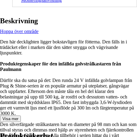
Monteringsanvisning
Beskrivning
Hoppa över område
Den här decklighten ligger bokstavligen för fötterna. Den fälls in i
trädäcket eller i marken där den sätter snygga och vägvisande
ljuspunkter.
Produktegenskaper för den infällda golvstrålkastaren från
Paulmann
Därför ska du satsa på det: Den runda 24 V infällda golvlampan från
Plug & Shine-serien är en populär armatur på uteplatser, gångvägar
och uppfarter. Eftersom den måste tåla en hel del klarar den
belastningar på upp till 500 kg, är rostfri och dessutom vatten- och
dammtät med skyddsklass IP65. Den fast inbyggda 3,6-W-lysdioden
ger ett varmvitt ljus med ett ljusflöde på 300 lm och färgtemperatur på
3000 K.
Visa mer
Den silverfärgade strålkastaren har en diameter på 98 mm och kan som
tillval styras och dimmas med hjälp av styrenheten och fjärrkontrollen
Produktsäkerhet
från Plug-&-Shine-serien. Alla tillbehör i serien hittar du i vårt