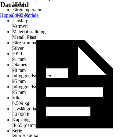
Datablad
3,6 W
Färgtemperatur
Hoppa över område
3 000 K
Ljusfärg
Varmvit
Material ställning
Metall, Plast
Färg stomme
Silver
Höjd
91 mm
Diameter
98 mm
Inbyggnadsdiameter
95 mm
Inbyggnadsdjup
95 mm
Vikt
0,509 kg
Livslängd lampa
30 000 h
Kapsling
IP 65 (dammtät och spolvattenskyddad)
Serie
Plug & Shine