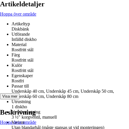
Artikeldetaljer
Hoppa över område
Artikeltyp
Diskbänk
Utförande
Infälld diskho
Material
Rostfritt stål
Färg
Rostfritt stål
Kulör
Rostfritt stål
Egenskaper
Rostfri
Passar till
Underskåp 40 cm, Underskåp 45 cm, Underskåp 50 cm,
Underskåp 60 cm, Underskåp 80 cm
Visa mer
Utrustning
1 diskho
Beskrivning
Ventilutrustning
3 ½" korgventil, manuell
Hoppa över område
Variant
Utan blandarhål (måste stansas ut vid monteringen)