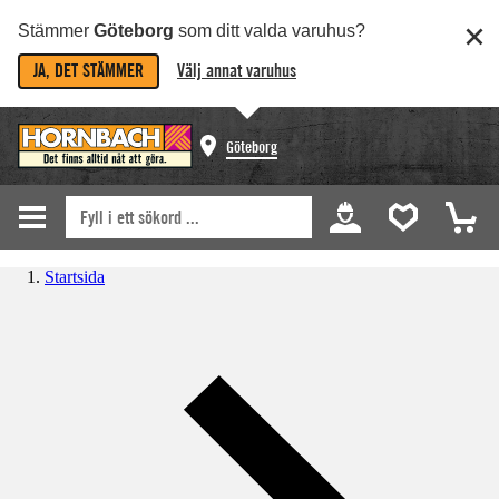
Stämmer
Göteborg
som ditt valda varuhus?
JA, DET STÄMMER
Välj annat varuhus
Göteborg
Startsida