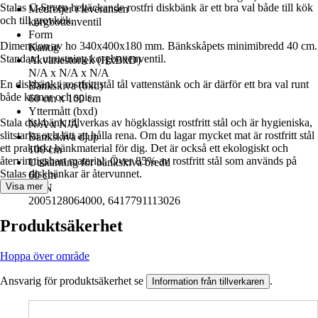
Stalas C-Seven heltäckande rostfri diskbänk är ett bra val både till kök
Medföljer i leveransen
och till grovkök.
korgbottenventil
Form
Dimension av ho 340x400x180 mm. Bänkskåpets minimibredd 40 cm.
Kantig
Standard utrustning korgbottenventil.
Akvariestorlek (HxBxD)
N/A x N/A x N/A
En diskbänk i rostfritt stål tål vattenstänk och är därför ett bra val runt
Bänkskiva (bxd)
både kranar och spis.
60 cm x 100 cm
Yttermått (bxd)
Stala diskbänk tillverkas av högklassigt rostfritt stål och är hygieniska,
N/A x N/A
slitstarka och lätt att hålla rena. Om du lagar mycket mat är rostfritt stål
Bänkskiva djup
ett praktiskt bänkmaterial för dig. Det är också ett ekologiskt och
100 cm
återvinnigsbart material. Över 85% av rostfritt stål som används på
Utskärning för bänkskiva bredd
Stalas diskbänkar är återvunnet.
60 cm
Visa mer
EAN
2005128064000, 6417791113026
Produktsäkerhet
Hoppa över område
Ansvarig för produktsäkerhet se
.
Information från tillverkaren