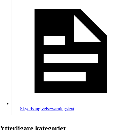
Skyddsangivelse/varningstext
Ytterligare kategorier