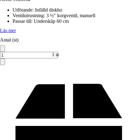
Utförande
:
Infälld diskho
Ventilutrustning
:
3 ½" korgventil, manuell
Passar till
:
Underskåp 60 cm
Läs mer
Antal (st)
1 st