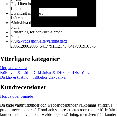
Höjd liten ho
14 cm
Utvändigt mått djup
140 cm
Bänkskiva djup
0 cm
Utskärning för bänkskiva bredd
0 cm
Skyddsangivelse/varningstext
EAN
2005128062006, 6417791112173, 6417791916573
Ytterligare kategorier
Hoppa över lista
Kök, tvätt & städ
Diskbänkar & Diskho
Diskbänkar
Diskho & tvättho
Tillbehör diskbänkar
Kundrecensioner
Hoppa över område
Då både varuhuskunder och webbshopskunder välkomnas att skriva
produktrecensioner på Hornbach.se, presenteras recensioner både från
kunder med en validerad webbshopsbeställning, men även från kunder