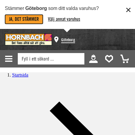
Stämmer
Göteborg
som ditt valda varuhus?
JA, DET STÄMMER
Välj annat varuhus
Göteborg
Startsida