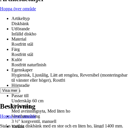
Hoppa över område
Artikeltyp
Diskbänk
Utförande
Infälld diskho
Material
Rostfritt stål
Färg
Rostfritt stål
Kulör
Rostfritt naturfinish
Egenskaper
Hygienisk, Ljustålig, Lätt att rengöra, Reversibel (monteringsbar
til vänster eller höger), Rostfri
Hörnradie
5 cm
Visa mer
Passar till
Underskåp 60 cm
Beskrivning
Utrustning
Med avrinningsyta, Med liten ho
Hoppa över område
Ventilutrustning
3 ½" korgventil, manuell
Stalas rostfria diskbänk med en stor och en liten ho, längd 1400 mm.
Variant