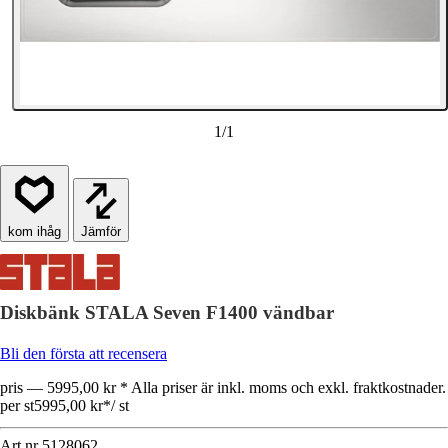
1
/
1
Jämför
Diskbänk STALA Seven F1400 vändbar
Bli den första att recensera
pris — 5995,00 kr * Alla priser är inkl. moms och exkl. fraktkostnader.
per st
5995,00 kr
*
/
st
Art.nr
5128062