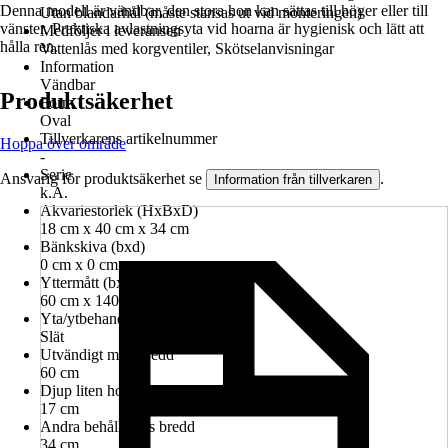
Denna modell är vändbar, den stora hon kan sättas till höger eller till
Utan blandarhål (måste stansas ut vid monteringen)
vänster. Praktiska avlastningsyta vid hoarna är hygienisk och lätt att
Medföljer i leveransen
hålla ren.
Vattenlås med korgventiler, Skötselanvisningar
Information
Vändbar
Produktsäkerhet
Form
Oval
Tillverkarens artikelnummer
Hoppa över område
-
Serie
Ansvarig för produktsäkerhet se
.
Information från tillverkaren
k.A.
Akvariestorlek (HxBxD)
18 cm x 40 cm x 34 cm
Bänkskiva (bxd)
0 cm x 0 cm
Yttermått (bxd)
60 cm x 140 cm
Yta/ytbehandling
Slät
Utvändigt mått bredd
60 cm
Djup liten ho
17 cm
Andra behållarens bredd
34 cm