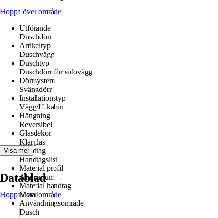
Hoppa över område
Utförande
Duschdörr
Artikeltyp
Duschvägg
Duschtyp
Duschdörr för sidovägg
Dörrsystem
Svängdörr
Installationstyp
Vägg/U-kabin
Hängning
Reversibel
Glasdekor
Klarglas
Handtag
Visa mer
Handtagslist
Material profil
Datablad
Aluminium
Material handtag
Hoppa över område
Metall
Användningsområde
Dusch