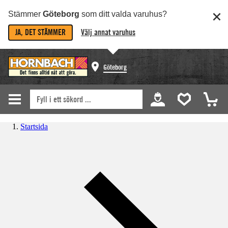
Stämmer
Göteborg
som ditt valda varuhus?
JA, DET STÄMMER
Välj annat varuhus
Göteborg
Startsida