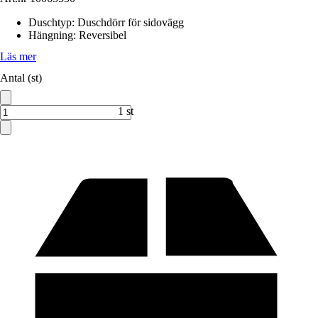
Duschtyp
:
Duschdörr för sidovägg
Hängning
:
Reversibel
Läs mer
Antal (st)
1 st