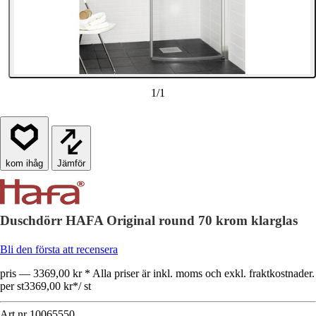
1
/
1
Jämför
Duschdörr HAFA Original round 70 krom klarglas
Bli den första att recensera
pris — 3369,00 kr * Alla priser är inkl. moms och exkl. fraktkostnader.
per st
3369,00 kr
*
/
st
Art.nr
10065550