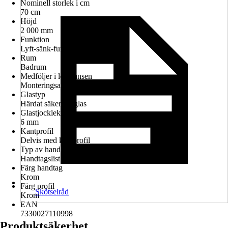
Nominell storlek i cm
70 cm
Höjd
2 000 mm
Funktion
Lyft-sänk-funktion
Rum
Badrum
Medföljer i leveransen
Monteringsanvisningar
Glastyp
Härdat säkerhetsglas
Glastjocklek
6 mm
Kantprofil
Delvis med kantprofil
Typ av handtag
Handtagslist
Färg handtag
Krom
Färg profil
Skötselråd
Krom
EAN
7330027110998
Produktsäkerhet