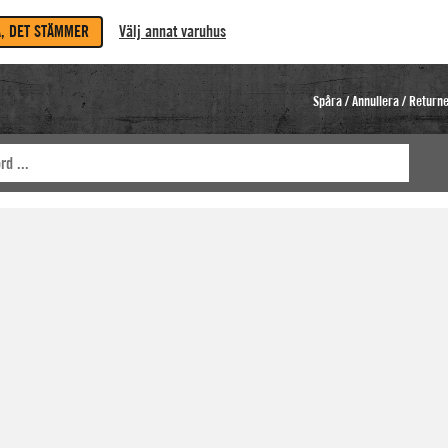
A, DET STÄMMER
Välj annat varuhus
Spåra / Annullera / Return