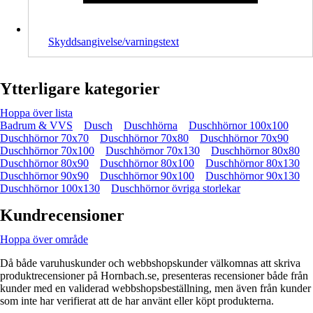
Skyddsangivelse/varningstext
Ytterligare kategorier
Hoppa över lista
Badrum & VVS
Dusch
Duschhörna
Duschhörnor 100x100
Duschhörnor 70x70
Duschhörnor 70x80
Duschhörnor 70x90
Duschhörnor 70x100
Duschhörnor 70x130
Duschhörnor 80x80
Duschhörnor 80x90
Duschhörnor 80x100
Duschhörnor 80x130
Duschhörnor 90x90
Duschhörnor 90x100
Duschhörnor 90x130
Duschhörnor 100x130
Duschhörnor övriga storlekar
Kundrecensioner
Hoppa över område
Då både varuhuskunder och webbshopskunder välkomnas att skriva
produktrecensioner på Hornbach.se, presenteras recensioner både från
kunder med en validerad webbshopsbeställning, men även från kunder
som inte har verifierat att de har använt eller köpt produkterna.