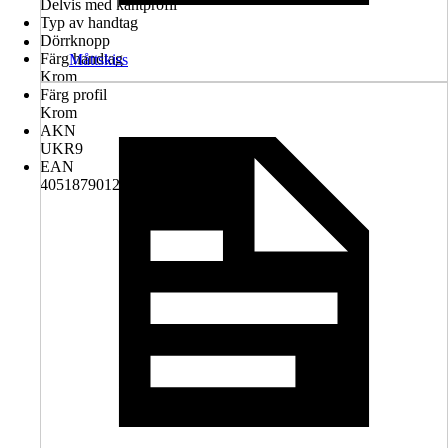
Delvis med kantprofil
Typ av handtag
Dörrknopp
Färg handtag
Måttskiss
Krom
Färg profil
Krom
AKN
UKR9
EAN
4051879012836