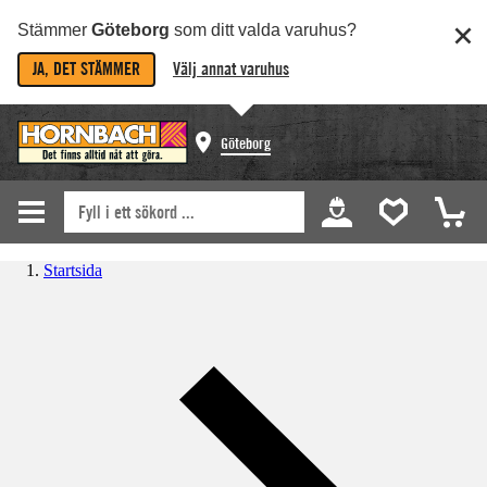
Stämmer
Göteborg
som ditt valda varuhus?
JA, DET STÄMMER
Välj annat varuhus
Göteborg
Startsida