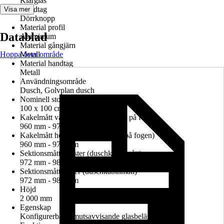
Klarglas
Handtag
Visa mer
Dörrknopp
Material profil
Datablad
Aluminium
Material gångjärn
Hoppa över område
Metall
Material handtag
Metall
Användningsområde
Dusch, Golvplan dusch
Nominell storlek i cm
100 x 100 cm
Kakelmått vänster (glasrutans mitt på fogen)
960 mm - 974 mm
Kakelmått höger (glasrutans mitt på fogen)
960 mm - 974 mm
Sektionsmått vänster (duschkabinmått)
972 mm - 986 mm
Sektionsmått höger (duschkabinmått)
972 mm - 986 mm
Höjd
2 000 mm
Egenskap
Konfigurerbar, Smutsavvisande glasbeläggning