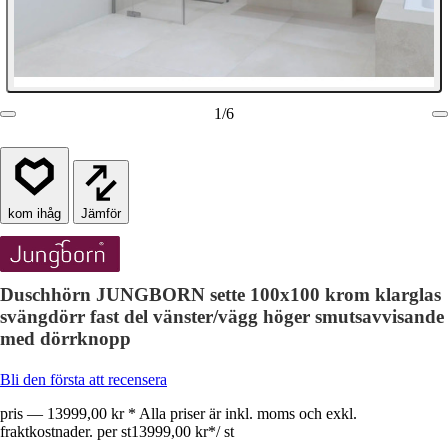
1
/
6
Jämför
Duschhörn JUNGBORN sette 100x100 krom klarglas
svängdörr fast del vänster/vägg höger smutsavvisande
med dörrknopp
Bli den första att recensera
pris — 13999,00 kr * Alla priser är inkl. moms och exkl.
fraktkostnader. per st
13999,00 kr
*
/
st