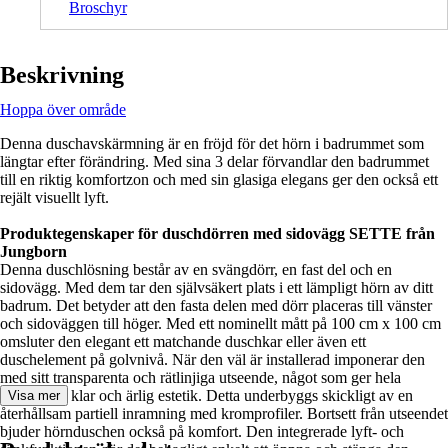
Broschyr
Beskrivning
Hoppa över område
Denna duschavskärmning är en fröjd för det hörn i badrummet som
längtar efter förändring. Med sina 3 delar förvandlar den badrummet
till en riktig komfortzon och med sin glasiga elegans ger den också ett
rejält visuellt lyft.
Produktegenskaper för duschdörren med sidovägg SETTE från
Jungborn
Denna duschlösning består av en svängdörr, en fast del och en
sidovägg. Med dem tar den självsäkert plats i ett lämpligt hörn av ditt
badrum. Det betyder att den fasta delen med dörr placeras till vänster
och sidoväggen till höger. Med ett nominellt mått på 100 cm x 100 cm
omsluter den elegant ett matchande duschkar eller även ett
duschelement på golvnivå. När den väl är installerad imponerar den
med sitt transparenta och rätlinjiga utseende, något som ger hela
rummet en klar och ärlig estetik. Detta underbyggs skickligt av en
Visa mer
återhållsam partiell inramning med kromprofiler. Bortsett från utseendet
bjuder hörnduschen också på komfort. Den integrerade lyft- och