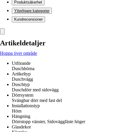
Produktsäkerhet
Ytterligare kategorier
Kundrecensioner
Artikeldetaljer
Hoppa över område
Utförande
Duschhörna
Artikeltyp
Duschvägg
Duschtyp
Duschdörr med sidovägg
Dörrsystem
Svängbar dörr med fast del
Installationstyp
Hörn
Hängning
Dörrstopp vänster, Sidoväggfäste höger
Glasdekor