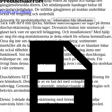
Produktsäkerhet
sänkfunktionen gör det behagligt enkelt att öppna och stänga den
gångjärnsförsedda dörren. Det stötdämpande handtaget bidrar till
användarvänligheten. De infällda gångjärnen på insidan underlättar
Hoppa över område
också vid rengöring och underhåll.
Ansvarig för produktsäkerhet se
.
Information från tillverkaren
Tack vare det 8 mm tjocka, härdade säkerhetsglaset rår inget på denna
duschavskärmning i första taget. Dessutom fastnar inte smutsen på
glaset tack vare en speciell beläggning. Och installationen? Med hjälp
av steg-för-steg-instruktionerna är detta enkelt för erfarna hemmafixare.
Oroa dig inte om du saknar material eller verktyg: sortimentet
innehåller allt du kan behöva. Utöver ett brett urval av blandare hittar
du också tillbehör som gör din nya duschavskärmning ännu mer
funktionell. Sist men inte minst finns det tillbehör som duschkorgar,
tvålumpar etc. om du vill lägga en sista touch på ditt badrum. För
övrigt finns denna attraktiva duschlösning även i många andra storlekar
i vårt sortiment.
Duschdörren SETTE från Jungborn är en platsbesparande lösning för
en hörndusch. Den består av en fast del med svängdörr och en
sidovägg. Genomskinligt utseende, smutsavvisande säkerhetsglas och
bekväm användning gör den till ett bra val.
Denna 3-delade duschavskärmning med hörningång förvandlar
oanvända hörn i badrummet till en klar zon för daglig kroppsvård.