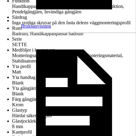
Funktion
Handikappanpassad montering möjlig, Lyft-sänk-funktion,
Pendelgångjärn, Invändiga gångjärn
Särdrag
Inga synliga skruvar på den fasta delens väggmonteringsprofil
Bruksanvisning
Rum
Badrum, Handikappanpassat badrum
Serie
SETTE
Medföljer i leveransen
Monteringsanvisningar, Garantiintyg, Monteringsmaterial,
Stabilisatorer för fäste, Skarvprofil
Yta profil
Matt
Yta handtag
Blank
Yta gångjärn
Blank
Färg gångjärn
Krom
Glastyp
Härdat säkerhetsglas
Glastjocklek
8 mm
Kantprofil