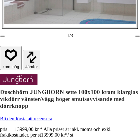
1
/
3
Jämför
Duschhörn JUNGBORN sette 100x100 krom klarglas
vikdörr vänster/vägg höger smutsavvisande med
dörrknopp
Bli den första att recensera
pris — 13999,00 kr * Alla priser är inkl. moms och exkl.
fraktkostnader. per st
13999,00 kr
*
/
st