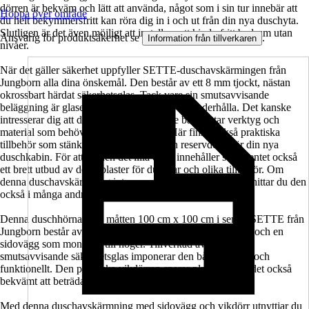
dörren är bekväm och lätt att använda, något som i sin tur innebär att
Hoppa över område
du helt bekymmersfritt kan röra dig in i och ut från din nya duschyta.
Slutligen är det även möjligt att installera ett hinderfritt badrum utan
Ansvarig för produktsäkerhet se
.
Information från tillverkaren
nivåer.
När det gäller säkerhet uppfyller SETTE-duschavskärmingen från
Jungborn alla dina önskemål. Den består av ett 8 mm tjockt, nästan
okrossbart härdat säkerhetsglas. Tack vare sin smutsavvisande
beläggning är glaset också glädjande lätt att underhålla. Det kanske
intresserar dig att du här i sortimentet inte bara hittar verktyg och
material som behövs för installationen. Här finns också praktiska
tillbehör som stänkskydd, tätningsset och reservdelar för din nya
duschkabin. För att ge den det lilla extra innehåller sortimentet också
ett brett utbud av dekorplaster för duschar och olika tillbehör. Om
denna duschavskärmning inte passar där du vill ha den så hittar du den
också i många andra storlekar.
Denna duschhörna med måtten 100 cm x 100 cm i serien SETTE från
Jungborn består av en duschdörr som monteras till vänster och en
sidovägg som monteras till höger. Tillverkad av klart och
smutsavvisande säkerhetsglas imponerar den både visuellt och
funktionellt. Den praktiska vikdörren sparar plats och gör det också
bekvämt att beträda och stiga ur duschen.
Med denna duschavskärmning med sidovägg och vikdörr utnyttjar du