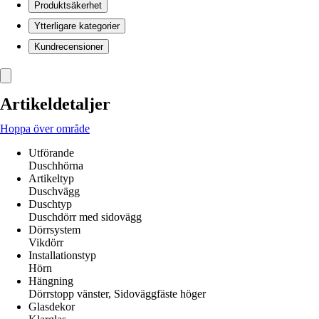
Produktsäkerhet
Ytterligare kategorier
Kundrecensioner
Artikeldetaljer
Hoppa över område
Utförande
Duschhörna
Artikeltyp
Duschvägg
Duschtyp
Duschdörr med sidovägg
Dörrsystem
Vikdörr
Installationstyp
Hörn
Hängning
Dörrstopp vänster, Sidoväggfäste höger
Glasdekor