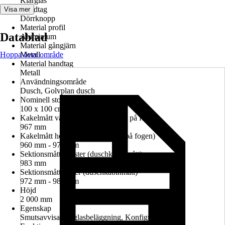
Klarglas
Handtag
Visa mer
Dörrknopp
Material profil
Datablad
Aluminium
Material gångjärn
Hoppa över område
Metall
Material handtag
Metall
Användningsområde
Dusch, Golvplan dusch
Nominell storlek i cm
100 x 100 cm
Kakelmått vänster (glasrutans mitt på fogen)
967 mm
Kakelmått höger (glasrutans mitt på fogen)
960 mm - 974 mm
Sektionsmått vänster (duschkabinmått)
983 mm
Sektionsmått höger (duschkabinmått)
972 mm - 986 mm
Höjd
2 000 mm
Egenskap
Smutsavvisande glasbeläggning, Konfigurerbar