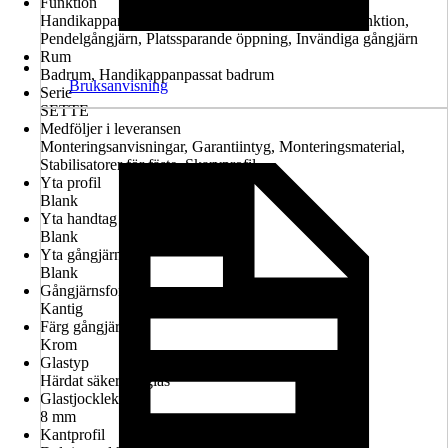
Funktion
Handikappanpassad montering möjlig, Lyft-sänk-funktion,
Pendelgångjärn, Platssparande öppning, Invändiga gångjärn
Rum
Badrum, Handikappanpassat badrum
Bruksanvisning
Serie
SETTE
Medföljer i leveransen
Monteringsanvisningar, Garantiintyg, Monteringsmaterial,
Stabilisatorer för fäste, Skarvprofil
Yta profil
Blank
Yta handtag
Blank
Yta gångjärn
Blank
Gångjärnsform
Kantig
Färg gångjärn
Krom
Glastyp
Härdat säkerhetsglas
Glastjocklek
8 mm
Kantprofil