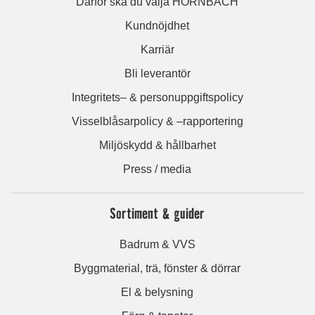
Därför ska du välja HORNBACH
Kundnöjdhet
Karriär
Bli leverantör
Integritets– & personuppgiftspolicy
Visselblåsarpolicy & –rapportering
Miljöskydd & hållbarhet
Press / media
Sortiment & guider
Badrum & VVS
Byggmaterial, trä, fönster & dörrar
El & belysning