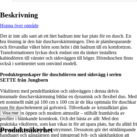
Beskrivning
Hoppa över område
Det är inte alls sant att ett litet badrum inte har plats för en dusch. En
bra lösning är den här duschavskärmningen. Den är platsbesparande
och förvandlar vilket hörn som helst i ditt badrum till en komfortzon.
Transformationen lyckas dock endast om du tänker installera
kabindörren till vänster och sidoväggen till höger. Hörnduschen finns
också i sortimentet som omvänd modell.
Produktegenskaper för duschdörren med sidovägg i serien
SETTE från Jungborn
Vikdörren med pendelfunktion och sidoväggen i denna delvis
inramade duschavskärmning bildar en dynamisk och flexibel duo. Med
ett nominellt mått på 100 cm x 100 cm är de lika optimala för duschkar
som för duschelement på golvnivå. Tillverkade av kristallklart glas
skapar de en öppen och modern atmosfär – stilfullt framhävda av
Visa mer
profiler i blänkande kromlook. Och det bästa av allt: Med den
praktiska vikdörren, som kan vikas in för att spara plats, har du alltid fri
Produktsäkerhet
passage vid användning av utrymmet. Dessutom gör det stötdämpande
handtaget och gångjärnen med integrerad lyft- och sänkfunktion att