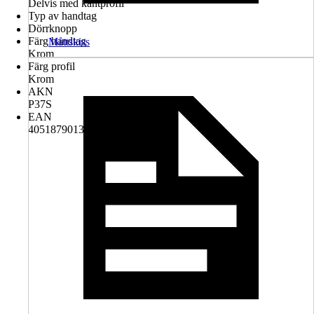
Delvis med kantprofil
Typ av handtag
Dörrknopp
Färg handtag
Måttskiss
Krom
Färg profil
Krom
AKN
P37S
EAN
4051879013482