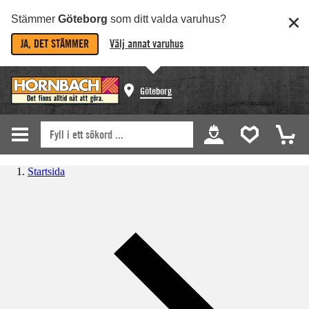
Stämmer
Göteborg
som ditt valda varuhus?
JA, DET STÄMMER
Välj annat varuhus
Göteborg
Startsida