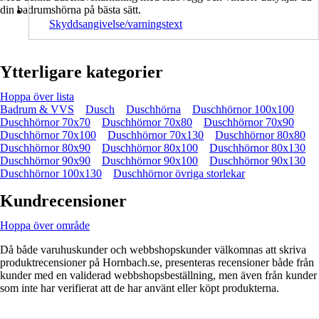
din badrumshörna på bästa sätt.
Skyddsangivelse/varningstext
Ytterligare kategorier
Hoppa över lista
Badrum & VVS
Dusch
Duschhörna
Duschhörnor 100x100
Duschhörnor 70x70
Duschhörnor 70x80
Duschhörnor 70x90
Duschhörnor 70x100
Duschhörnor 70x130
Duschhörnor 80x80
Duschhörnor 80x90
Duschhörnor 80x100
Duschhörnor 80x130
Duschhörnor 90x90
Duschhörnor 90x100
Duschhörnor 90x130
Duschhörnor 100x130
Duschhörnor övriga storlekar
Kundrecensioner
Hoppa över område
Då både varuhuskunder och webbshopskunder välkomnas att skriva
produktrecensioner på Hornbach.se, presenteras recensioner både från
kunder med en validerad webbshopsbeställning, men även från kunder
som inte har verifierat att de har använt eller köpt produkterna.