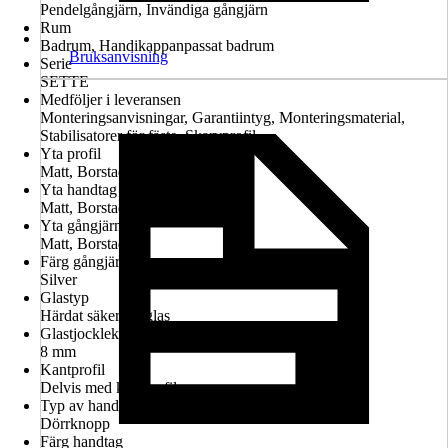
Pendelgångjärn, Invändiga gångjärn
Rum
Badrum, Handikappanpassat badrum
Bruksanvisning
Serie
SETTE
Medföljer i leveransen
Monteringsanvisningar, Garantiintyg, Monteringsmaterial,
Stabilisatorer för fäste, Skarvprofil
Yta profil
Matt, Borstad
Yta handtag
Matt, Borstad
Yta gångjärn
Matt, Borstad
Färg gångjärn
Silver
Glastyp
Härdat säkerhetsglas
Glastjocklek
8 mm
Kantprofil
Delvis med kantprofil
Typ av handtag
Dörrknopp
Färg handtag