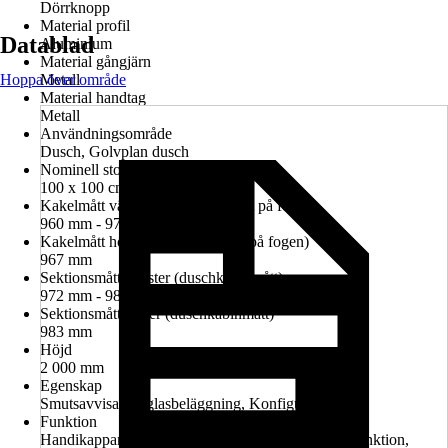
Dörrknopp
Material profil
Datablad
Aluminium
Material gångjärn
Hoppa över område
Metall
Material handtag
Metall
Användningsområde
Dusch, Golvplan dusch
Nominell storlek i cm
100 x 100 cm
Kakelmått vänster (glasrutans mitt på fogen)
960 mm - 974 mm
Kakelmått höger (glasrutans mitt på fogen)
967 mm
Sektionsmått vänster (duschkabinmått)
972 mm - 986 mm
Sektionsmått höger (duschkabinmått)
983 mm
Höjd
2 000 mm
Egenskap
Smutsavvisande glasbeläggning, Konfigurerbar
Funktion
Handikappanpassad montering möjlig, Lyft-sänk-funktion,