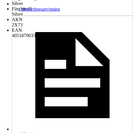
Silver
Färg profil
Monteringsanvisning
Silver
AKN
2X73
EAN
4051879033275