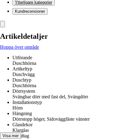
Ytterligare kategorier
Kundrecensioner
Artikeldetaljer
Hoppa över område
Utförande
Duschhörna
Artikeltyp
Duschvägg
Duschtyp
Duschhörna
Dörrsystem
Svängbar dörr med fast del, Svängdörr
Installationstyp
Hörn
Hängning
Dörrstopp höger, Sidoväggfäste vänster
Glasdekor
Klarglas
Handtag
Visa mer