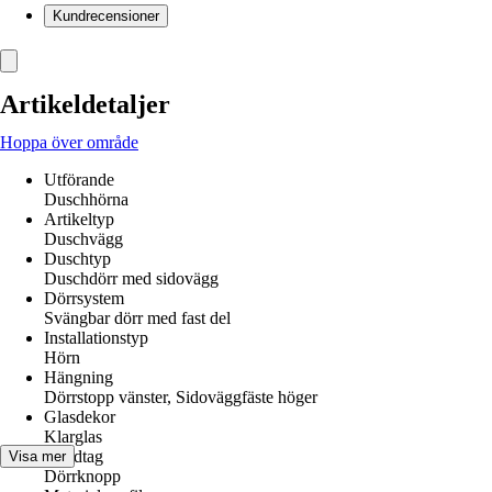
Kundrecensioner
Artikeldetaljer
Hoppa över område
Utförande
Duschhörna
Artikeltyp
Duschvägg
Duschtyp
Duschdörr med sidovägg
Dörrsystem
Svängbar dörr med fast del
Installationstyp
Hörn
Hängning
Dörrstopp vänster, Sidoväggfäste höger
Glasdekor
Klarglas
Handtag
Visa mer
Dörrknopp