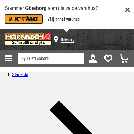
Stämmer
Göteborg
som ditt valda varuhus?
JA, DET STÄMMER
Välj annat varuhus
Göteborg
Startsida