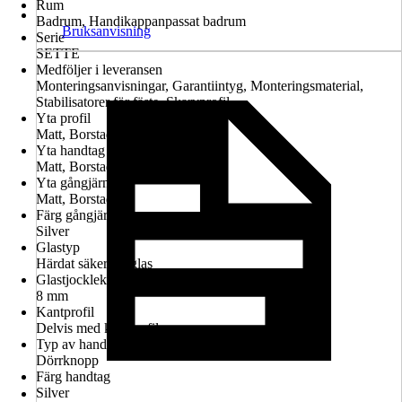
Rum
Badrum, Handikappanpassat badrum
Bruksanvisning
Serie
SETTE
Medföljer i leveransen
Monteringsanvisningar, Garantiintyg, Monteringsmaterial,
Stabilisatorer för fäste, Skarvprofil
Yta profil
Matt, Borstad
Yta handtag
Matt, Borstad
Yta gångjärn
Matt, Borstad
Färg gångjärn
Silver
Glastyp
Härdat säkerhetsglas
Glastjocklek
8 mm
Kantprofil
Delvis med kantprofil
Typ av handtag
Dörrknopp
Färg handtag
Silver