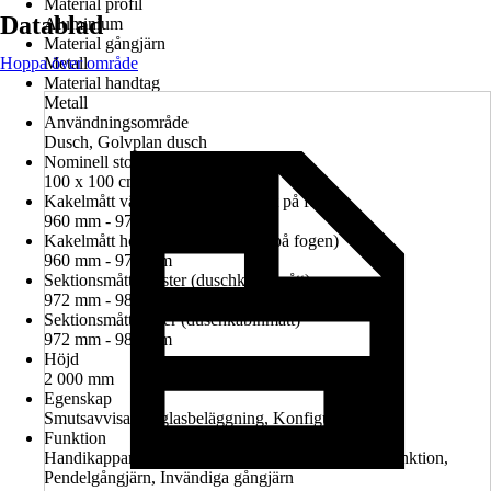
Material profil
Datablad
Aluminium
Material gångjärn
Hoppa över område
Metall
Material handtag
Metall
Användningsområde
Dusch, Golvplan dusch
Nominell storlek i cm
100 x 100 cm
Kakelmått vänster (glasrutans mitt på fogen)
960 mm - 974 mm
Kakelmått höger (glasrutans mitt på fogen)
960 mm - 974 mm
Sektionsmått vänster (duschkabinmått)
972 mm - 986 mm
Sektionsmått höger (duschkabinmått)
972 mm - 986 mm
Höjd
2 000 mm
Egenskap
Smutsavvisande glasbeläggning, Konfigurerbar
Funktion
Handikappanpassad montering möjlig, Lyft-sänk-funktion,
Pendelgångjärn, Invändiga gångjärn