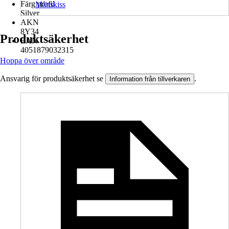
Färg profil
Måttskiss
Silver
AKN
8Y34
Produktsäkerhet
EAN
4051879032315
Hoppa över område
Ansvarig för produktsäkerhet se
.
Information från tillverkaren