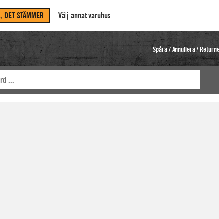
A, DET STÄMMER
Välj annat varuhus
Spåra / Annullera / Return