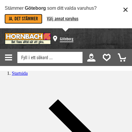
Stämmer
Göteborg
som ditt valda varuhus?
JA, DET STÄMMER
Välj annat varuhus
Göteborg
Startsida