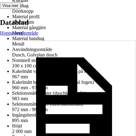
Klarglas
Handtag
Visa mer
Dörrknopp
Material profil
Datablad
Aluminium
Material gångjärn
Hoppa över område
Metall
Material handtag
Metall
Användningsområde
Dusch, Golvplan dusch
Nominell storlek i cm
100 x 100 cm
Kakelmått vänster (glasrutans mitt på fogen)
967 mm
Kakelmått höger (glasrutans mitt på fogen)
960 mm - 974 mm
Sektionsmått vänster (duschkabinmått)
983 mm
Sektionsmått höger (duschkabinmått)
972 mm - 986 mm
Ingångsbredd
895 mm
Höjd
2 000 mm