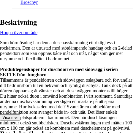
Broschyr
Beskrivning
Hoppa över område
Som hörnlösning har denna duschavskärmning ett riktigt ess i
rockärmen. Den är utrustad med stötdämpande handtag och en 2-delad
pendeldörr som kan öppnas både inåt och utåt, något som ger mer
utrymme och flexibilitet i badrummet.
Produktegenskaper för duschdörren med sidovägg i serien
SETTE från Jungborn
Tillsammans är pendeldörren och sidoväggen oslagbara och förvandlar
ditt badrumshörn till en bekväm och rymlig duschyta. Tänk dock på att
dörren öppnar sig åt vänster och att duschväggen monteras till höger.
Du hittar också duon i omvänd kombination i vårt sortiment. Samtidigt
är denna duschavskärmning verkligen en mästare på att spara
utrymme. Hur lyckas den med det? Svaret är en dubbeldörr med
pendelfunktion som svänger både in- och utåt. Det löser enkelt
eventuella platsproblem i badrummet. Den här duschlösningen
Visa mer
minimerar också snubbelrisken. Duschavskärmningen med måtten 100
cm x 100 cm går också att kombinera med duschelement på golvnivå,