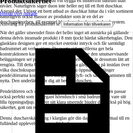
Produktsäkerhet
något som är intressant om du vill bygga ett hinderfritt badrum utan
nivåer. Naturligtvis säger duon inte heller nej till ett flott duschkar.
Apropå det: Utöver ett brett utbud av duschkar hittar du i vårt sortiment
Hoppa över område
naturligtvis också massor av produkter som är en del av
duschupplevelsen, till exempel blandare, duschar och duschsystem.
Ansvarig för produktsäkerhet se
.
Information från tillverkaren
När det gäller utseendet finns det heller inget att anmärka på gällande
denna delvis inramade produkt i 8 mm tjockt härdat säkerhetsglas. Den
glasklara designen ger ett mycket estetiskt intryck och får samtidigt
badrummet att verka större. De svarta sidoprofilerna ger hela
konstruktionen karaktär och stabilitet. Tack vare den smutsavvisande
beläggningen ser produkten alltid välhållen ut och är dessutom lätt att
rengöra. Till detta bidrar också de infällda gångjärnen på insidan över
vilka duschskrapan elegant glider. När du öppnar och stänger
pendeldörrarna kommer den integrerade lyft- och sänkmekanismen till
nytta. Den underlättar för dig att beträda duschen.
Pendeldörren och sidoväggen i serien SETTE från Jungborn passar
också perfekt som en elegant hörndusch i små badrum tack vare sitt
lilla öppningsdjup. Utöver sitt klara utseende bjuder den också på hög
säkerhet, gott om rörelsefrihet och komfort.
Denna duschavskärmning i klarglas gör din dagliga duschritual till en
fulländad upplevelse och ger ditt badrum en modern touch.