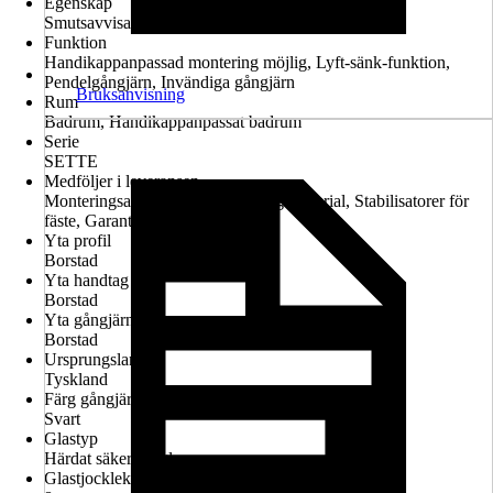
Egenskap
Smutsavvisande glasbeläggning, Konfigurerbar
Funktion
Handikappanpassad montering möjlig, Lyft-sänk-funktion,
Pendelgångjärn, Invändiga gångjärn
Bruksanvisning
Rum
Badrum, Handikappanpassat badrum
Serie
SETTE
Medföljer i leveransen
Monteringsanvisningar, Monteringsmaterial, Stabilisatorer för
fäste, Garantiintyg
Yta profil
Borstad
Yta handtag
Borstad
Yta gångjärn
Borstad
Ursprungsland
Tyskland
Färg gångjärn
Svart
Glastyp
Härdat säkerhetsglas
Glastjocklek