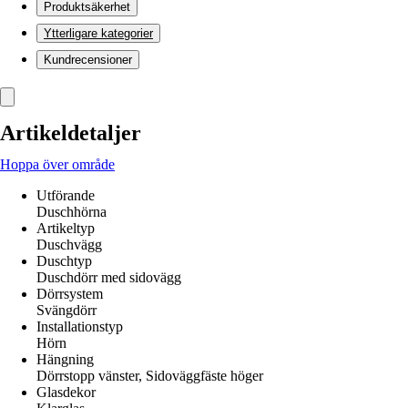
Produktsäkerhet
Ytterligare kategorier
Kundrecensioner
Artikeldetaljer
Hoppa över område
Utförande
Duschhörna
Artikeltyp
Duschvägg
Duschtyp
Duschdörr med sidovägg
Dörrsystem
Svängdörr
Installationstyp
Hörn
Hängning
Dörrstopp vänster, Sidoväggfäste höger
Glasdekor