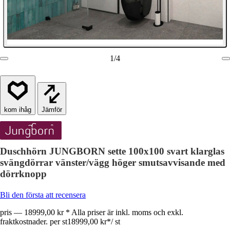
1
/
4
Jämför
Duschhörn JUNGBORN sette 100x100 svart klarglas
svängdörrar vänster/vägg höger smutsavvisande med
dörrknopp
Bli den första att recensera
pris — 18999,00 kr * Alla priser är inkl. moms och exkl.
fraktkostnader. per st
18999,00 kr
*
/
st