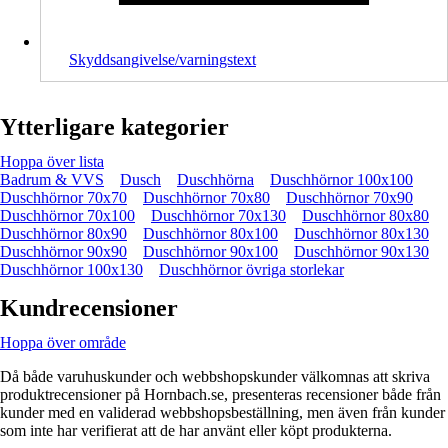
Skyddsangivelse/varningstext
Ytterligare kategorier
Hoppa över lista
Badrum & VVS
Dusch
Duschhörna
Duschhörnor 100x100
Duschhörnor 70x70
Duschhörnor 70x80
Duschhörnor 70x90
Duschhörnor 70x100
Duschhörnor 70x130
Duschhörnor 80x80
Duschhörnor 80x90
Duschhörnor 80x100
Duschhörnor 80x130
Duschhörnor 90x90
Duschhörnor 90x100
Duschhörnor 90x130
Duschhörnor 100x130
Duschhörnor övriga storlekar
Kundrecensioner
Hoppa över område
Då både varuhuskunder och webbshopskunder välkomnas att skriva
produktrecensioner på Hornbach.se, presenteras recensioner både från
kunder med en validerad webbshopsbeställning, men även från kunder
som inte har verifierat att de har använt eller köpt produkterna.