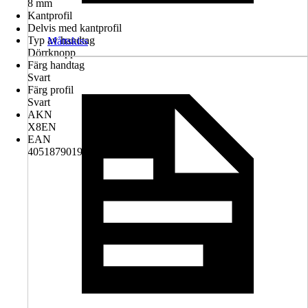
8 mm
Kantprofil
Delvis med kantprofil
Typ av handtag
Måttskiss
Dörrknopp
Färg handtag
Svart
Färg profil
Svart
AKN
X8EN
EAN
4051879019637