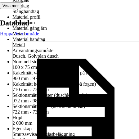
Klarglas
Handtag
Visa mer
Stånghandtag
Material profil
Datablad
Aluminium
Material gångjärn
Hoppa över område
Metall
Material handtag
Metall
Användningsområde
Dusch, Golvplan dusch
Nominell storlek i cm
100 x 75 cm
Kakelmått vänster (glasrutans mitt på fogen)
960 mm - 974 mm
Kakelmått höger (glasrutans mitt på fogen)
710 mm - 724 mm
Sektionsmått vänster (duschkabinmått)
972 mm - 986 mm
Sektionsmått höger (duschkabinmått)
722 mm - 736 mm
Höjd
2 000 mm
Egenskap
Smutsavvisande glasbeläggning