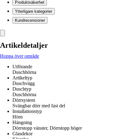
Produktsäkerhet
Ytterligare kategorier
Kundrecensioner
Artikeldetaljer
Hoppa över område
Utförande
Duschhörna
Artikeltyp
Duschvägg
Duschtyp
Duschhörna
Dörrsystem
Svängbar dörr med fast del
Installationstyp
Hörn
Hängning
Dörrstopp vänster, Dörrstopp höger
Glasdekor