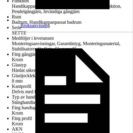
Funktion
Handikappanpassad montering möjlig, Lyft-sänk-funktion,
Pendelgångjärn, Invändiga gångjärn
Rum
Badrum, Handikappanpassat badrum
Bruksanvisning
Serie
SETTE
Medföljer i leveransen
Monteringsanvisningar, Garantiintyg, Monteringsmaterial,
Stabilisatorer för fäste, Skarvprofil
Färg gångjärn
Krom
Glastyp
Härdat säkerhetsglas
Glastjocklek
8 mm
Kantprofil
Delvis med kantprofil
Typ av handtag
Stånghandtag
Färg handtag
Krom
Färg profil
Krom
AKN