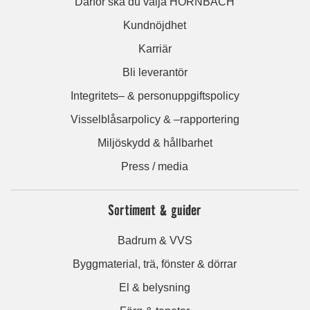
Därför ska du välja HORNBACH
Kundnöjdhet
Karriär
Bli leverantör
Integritets– & personuppgiftspolicy
Visselblåsarpolicy & –rapportering
Miljöskydd & hållbarhet
Press / media
Sortiment & guider
Badrum & VVS
Byggmaterial, trä, fönster & dörrar
El & belysning