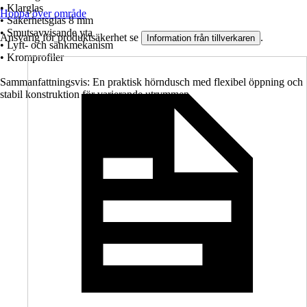
• Klarglas
Hoppa över område
• Säkerhetsglas 8 mm
• Smutsavvisande yta
Ansvarig för produktsäkerhet se
.
Information från tillverkaren
• Lyft- och sänkmekanism
• Kromprofiler
Sammanfattningsvis: En praktisk hörndusch med flexibel öppning och
stabil konstruktion för varierande utrymmen.