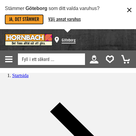
Stämmer
Göteborg
som ditt valda varuhus?
JA, DET STÄMMER
Välj annat varuhus
Göteborg
Startsida