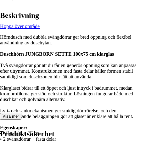
Beskrivning
Hoppa över område
Hörndusch med dubbla svängdörrar ger bred öppning och flexibel
användning av duschytan.
Duschhörn JUNGBORN SETTE 100x75 cm klarglas
Två svängdörrar gör att du får en generös öppning som kan anpassas
efter utrymmet. Konstruktionen med fasta delar håller formen stabil
samtidigt som duschzonen blir lätt att använda.
Klarglaset bidrar till ett öppet och ljust intryck i badrummet, medan
kromprofilerna ger stöd och struktur. Lösningen fungerar både med
duschkar och golvnära alternativ.
Lyft- och sänkmekanismen ger smidig dörrrörelse, och den
smutsavvisande beläggningen gör att glaset är enklare att hålla rent.
Visa mer
Egenskaper:
Produktsäkerhet
• Mått: 100 x 75 cm
• 2 svängdörrar + fasta delar