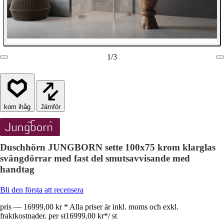
1
/
3
Jämför
Duschhörn JUNGBORN sette 100x75 krom klarglas
svängdörrar med fast del smutsavvisande med
handtag
Bli den första att recensera
pris — 16999,00 kr * Alla priser är inkl. moms och exkl.
fraktkostnader. per st
16999,00 kr
*
/
st