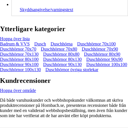
Skyddsangivelse/varningstext
Ytterligare kategorier
Hoppa över lista
Badrum & VVS
Dusch
Duschhörna
Duschhörnor 70x100
Duschhörnor 70x70
Duschhörnor 70x80
Duschhörnor 70x90
Duschhörnor 70x130
Duschhörnor 80x80
Duschhörnor 80x90
Duschhörnor 80x100
Duschhörnor 80x130
Duschhörnor 90x90
Duschhörnor 90x100
Duschhörnor 90x130
Duschhörnor 100x100
Duschhörnor 100x130
Duschhörnor övriga storlekar
Kundrecensioner
Hoppa över område
Då både varuhuskunder och webbshopskunder välkomnas att skriva
produktrecensioner på Hornbach.se, presenteras recensioner både från
kunder med en validerad webbshopsbeställning, men även från kunder
som inte har verifierat att de har använt eller köpt produkterna.