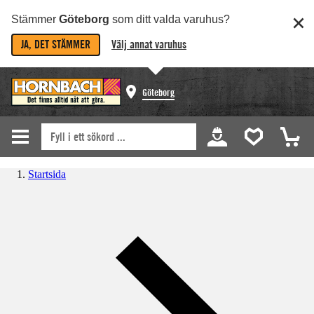
Stämmer
Göteborg
som ditt valda varuhus?
JA, DET STÄMMER
Välj annat varuhus
Göteborg
Startsida