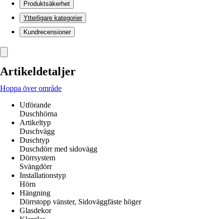
Produktsäkerhet
Ytterligare kategorier
Kundrecensioner
Artikeldetaljer
Hoppa över område
Utförande
Duschhörna
Artikeltyp
Duschvägg
Duschtyp
Duschdörr med sidovägg
Dörrsystem
Svängdörr
Installationstyp
Hörn
Hängning
Dörrstopp vänster, Sidoväggfäste höger
Glasdekor