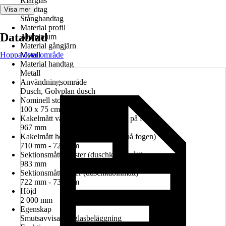
Klarglas
Handtag
Visa mer
Stånghandtag
Material profil
Datablad
Aluminium
Material gångjärn
Hoppa över område
Metall
Material handtag
Metall
Användningsområde
Dusch, Golvplan dusch
Nominell storlek i cm
100 x 75 cm
Kakelmått vänster (glasrutans mitt på fogen)
967 mm
Kakelmått höger (glasrutans mitt på fogen)
710 mm - 724 mm
Sektionsmått vänster (duschkabinmått)
983 mm
Sektionsmått höger (duschkabinmått)
722 mm - 736 mm
Höjd
2 000 mm
Egenskap
Smutsavvisande glasbeläggning