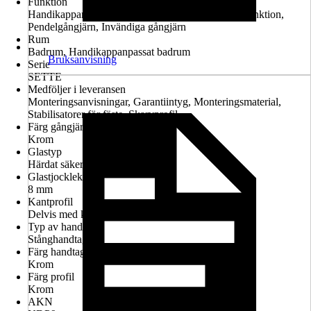
Funktion
Handikappanpassad montering möjlig, Lyft-sänk-funktion,
Pendelgångjärn, Invändiga gångjärn
Rum
Badrum, Handikappanpassat badrum
Bruksanvisning
Serie
SETTE
Medföljer i leveransen
Monteringsanvisningar, Garantiintyg, Monteringsmaterial,
Stabilisatorer för fäste, Skarvprofil
Färg gångjärn
Krom
Glastyp
Härdat säkerhetsglas
Glastjocklek
8 mm
Kantprofil
Delvis med kantprofil
Typ av handtag
Stånghandtag
Färg handtag
Krom
Färg profil
Krom
AKN