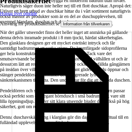
Produktsäkerhet
Det är intressant om du vill bygga ett hinderfritt badrum utan nivåer.
Naturligtvis säger duon inte heller nej till ett flott duschkar. Apropå det:
Utöver ett brett utbud av duschkar hittar du i vårt sortiment naturligtvis
Hoppa över område
också massor av produkter som är en del av duschupplevelsen, till
exempel blandare, duschar och duschsystem.
Ansvarig för produktsäkerhet se
.
Information från tillverkaren
När det gäller utseendet finns det heller inget att anmärka på gällande
denna delvis inramade produkt i 8 mm tjockt, härdat säkerhetsglas.
Den glasklara designen ger ett mycket estetiskt intryck och får
samtidigt badrummet att verka större. De kromfärgade sidoprofilerna
ger hela konstruktionen karaktär och stabilitet. Tack vare det
smutsavvisande beläggningen ser produkten alltid välhållen ut och är
dessutom lätt att rengöra. Till detta bidrar också de infällda gångjärnen
på insidan över vilka duschskrapan elegant glider. När du öppnar och
stänger pendeldörrarna kommer den integrerade lyft- och
sänkmekanismen till nytta. Den underlättar för dig att beträda duschen.
Pendeldörren och sidoväggen i serien SETTE från Jungborn passar
också perfekt som en elegant hörndusch i små badrum tack vare sitt
lilla öppningsdjup. Utöver sitt klara utseende bjuder den också på hög
säkerhet, gott om rörelsefrihet och komfort.
Denna duschavskärmning i klarglas gör din dagliga duschritual till en
fulländad upplevelse och ger ditt badrum en modern touch.