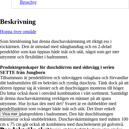
Broschyr
Beskrivning
Hoppa över område
Som hörnlösning har denna duschavskärmning ett riktigt ess i
rockärmen. Den är utrustad med stånghandtag och en 2-delad
pendeldörr som kan öppnas både inåt och utåt, något som ger mer
utrymme och flexibilitet i badrummet.
Produktegenskaper för duschdörren med sidovägg i serien
SETTE från Jungborn
Tillsammans är pendeldörren och sidoväggen oslagbara och förvandlar
ditt badrumshörn till en bekväm och rymlig duschyta. Tänk dock på att
dörren öppnar sig åt vänster och att duschväggen monteras till höger.
Du hittar också duon i omvänd kombination i vårt sortiment. Samtidigt
är denna duschavskärmning verkligen en mästare på att spara
utrymme. Hur lyckas den med det? Svaret är en dubbeldörr med
pendelfunktion som svänger både inåt och utåt. Det löser enkelt
eventuella platsproblem i badrummet. Den här duschlösningen
Visa mer
minimerar också snubbelrisken. Duschavskärmningen med måtten 100
cm x 75 cm går också att kombinera med duschelement på golvnivå.