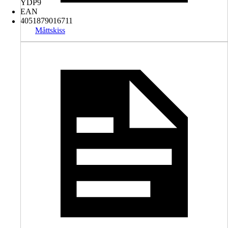
YDP9
EAN
4051879016711
Måttskiss