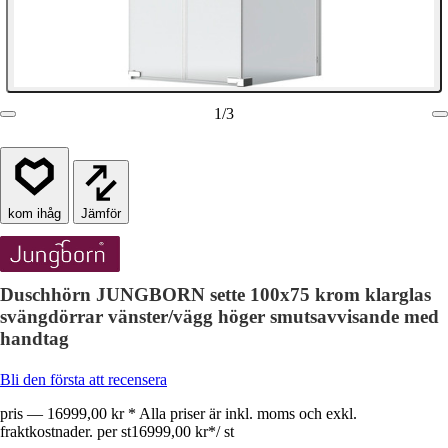
1
/
3
Jämför
Duschhörn JUNGBORN sette 100x75 krom klarglas
svängdörrar vänster/vägg höger smutsavvisande med
handtag
Bli den första att recensera
pris — 16999,00 kr * Alla priser är inkl. moms och exkl.
fraktkostnader. per st
16999,00 kr
*
/
st