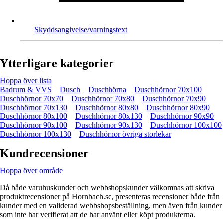
Skyddsangivelse/varningstext
Ytterligare kategorier
Hoppa över lista
Badrum & VVS
Dusch
Duschhörna
Duschhörnor 70x100
Duschhörnor 70x70
Duschhörnor 70x80
Duschhörnor 70x90
Duschhörnor 70x130
Duschhörnor 80x80
Duschhörnor 80x90
Duschhörnor 80x100
Duschhörnor 80x130
Duschhörnor 90x90
Duschhörnor 90x100
Duschhörnor 90x130
Duschhörnor 100x100
Duschhörnor 100x130
Duschhörnor övriga storlekar
Kundrecensioner
Hoppa över område
Då både varuhuskunder och webbshopskunder välkomnas att skriva
produktrecensioner på Hornbach.se, presenteras recensioner både från
kunder med en validerad webbshopsbeställning, men även från kunder
som inte har verifierat att de har använt eller köpt produkterna.