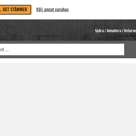
A, DET STÄMMER
Välj annat varuhus
Spåra / Annullera / Return