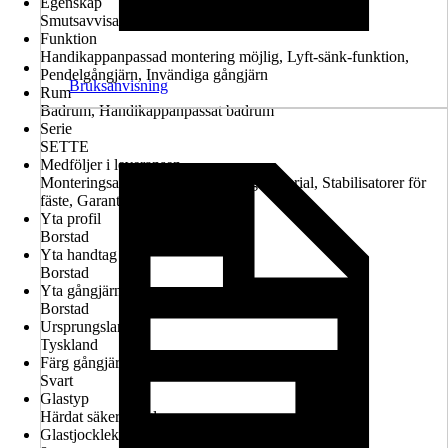
Egenskap
Smutsavvisande glasbeläggning, Konfigurerbar
Funktion
Handikappanpassad montering möjlig, Lyft-sänk-funktion,
Pendelgångjärn, Invändiga gångjärn
Bruksanvisning
Rum
Badrum, Handikappanpassat badrum
Serie
SETTE
Medföljer i leveransen
Monteringsanvisningar, Monteringsmaterial, Stabilisatorer för
fäste, Garantiintyg
Yta profil
Borstad
Yta handtag
Borstad
Yta gångjärn
Borstad
Ursprungsland
Tyskland
Färg gångjärn
Svart
Glastyp
Härdat säkerhetsglas
Glastjocklek