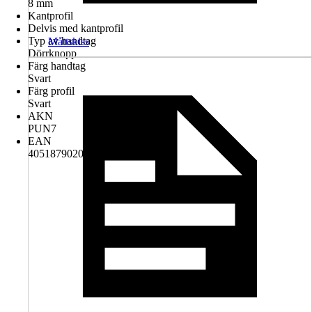
8 mm
Kantprofil
Delvis med kantprofil
Typ av handtag
Måttskiss
Dörrknopp
Färg handtag
Svart
Färg profil
Svart
AKN
PUN7
EAN
4051879020244