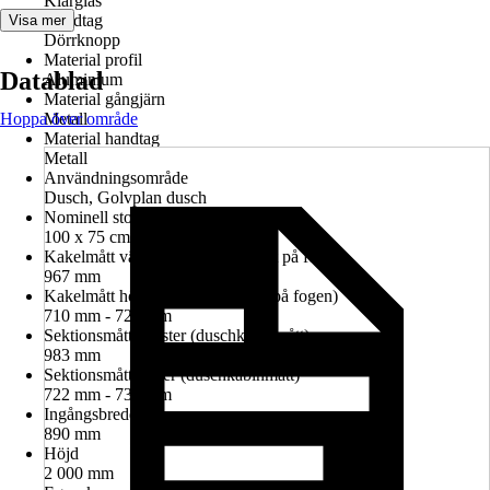
Klarglas
Handtag
Visa mer
Dörrknopp
Material profil
Datablad
Aluminium
Material gångjärn
Hoppa över område
Metall
Material handtag
Metall
Användningsområde
Dusch, Golvplan dusch
Nominell storlek i cm
100 x 75 cm
Kakelmått vänster (glasrutans mitt på fogen)
967 mm
Kakelmått höger (glasrutans mitt på fogen)
710 mm - 724 mm
Sektionsmått vänster (duschkabinmått)
983 mm
Sektionsmått höger (duschkabinmått)
722 mm - 736 mm
Ingångsbredd
890 mm
Höjd
2 000 mm