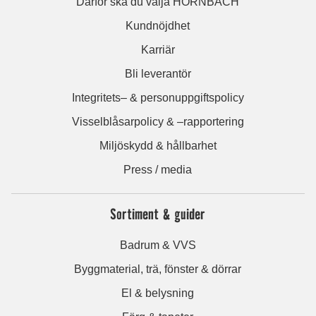
Därför ska du välja HORNBACH
Kundnöjdhet
Karriär
Bli leverantör
Integritets– & personuppgiftspolicy
Visselblåsarpolicy & –rapportering
Miljöskydd & hållbarhet
Press / media
Sortiment & guider
Badrum & VVS
Byggmaterial, trä, fönster & dörrar
El & belysning