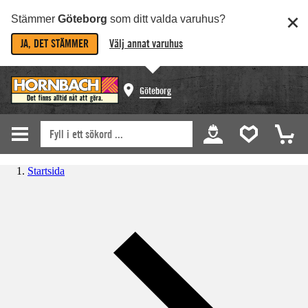
Stämmer
Göteborg
som ditt valda varuhus?
JA, DET STÄMMER
Välj annat varuhus
Göteborg
Startsida