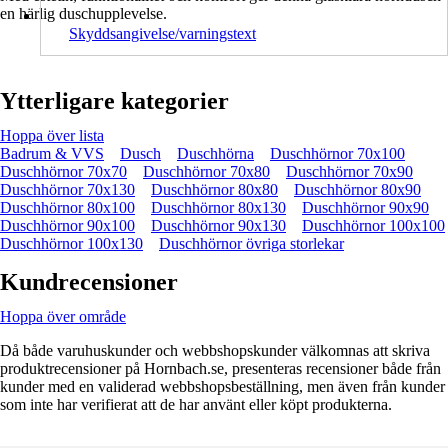
en härlig duschupplevelse.
Skyddsangivelse/varningstext
Ytterligare kategorier
Hoppa över lista
Badrum & VVS
Dusch
Duschhörna
Duschhörnor 70x100
Duschhörnor 70x70
Duschhörnor 70x80
Duschhörnor 70x90
Duschhörnor 70x130
Duschhörnor 80x80
Duschhörnor 80x90
Duschhörnor 80x100
Duschhörnor 80x130
Duschhörnor 90x90
Duschhörnor 90x100
Duschhörnor 90x130
Duschhörnor 100x100
Duschhörnor 100x130
Duschhörnor övriga storlekar
Kundrecensioner
Hoppa över område
Då både varuhuskunder och webbshopskunder välkomnas att skriva
produktrecensioner på Hornbach.se, presenteras recensioner både från
kunder med en validerad webbshopsbeställning, men även från kunder
som inte har verifierat att de har använt eller köpt produkterna.