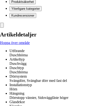
Produktsäkerhet
Ytterligare kategorier
Kundrecensioner
Artikeldetaljer
Hoppa över område
Utförande
Duschhörna
Artikeltyp
Duschvägg
Duschtyp
Duschhörna
Dörrsystem
Svängdörr, Svängbar dörr med fast del
Installationstyp
Hörn
Hängning
Dörrstopp vänster, Sidoväggfäste höger
Glasdekor