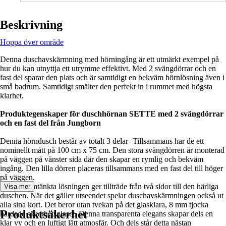
Beskrivning
Hoppa över område
Denna duschavskärmning med hörningång är ett utmärkt exempel på
hur du kan utnyttja ett utrymme effektivt. Med 2 svängdörrar och en
fast del sparar den plats och är samtidigt en bekväm hörnlösning även i
små badrum. Samtidigt smälter den perfekt in i rummet med högsta
klarhet.
Produktegenskaper för duschhörnan SETTE med 2 svängdörrar
och en fast del från Jungborn
Denna hörndusch består av totalt 3 delar- Tillsammans har de ett
nominellt mått på 100 cm x 75 cm. Den stora svängdörren är monterad
på väggen på vänster sida där den skapar en rymlig och bekväm
ingång. Den lilla dörren placeras tillsammans med en fast del till höger
på väggen.
Den genomtänkta lösningen ger tillträde från två sidor till den härliga
Visa mer
duschen. När det gäller utseendet spelar duschavskärmningen också ut
alla sina kort. Det beror utan tvekan på det glasklara, 8 mm tjocka
Produktsäkerhet
härdade säkerhetsglaset. Denna transparenta elegans skapar dels en
klar vy och en luftigt lätt atmosfär. Och dels står detta nästan