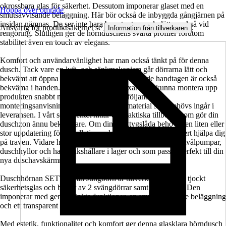
okrossbara glas för säkerhet. Dessutom imponerar glaset med en
Hoppa över område
smutsavvisande beläggning. Här bör också de inbyggda gångjärnen på
insidan nämnas. De ser inte bara bra ut, utan underlättar också vid
Ansvarig för produktsäkerhet se
.
Information från tillverkaren
rengöring. Slutligen ger de hörnduschens svarta profiler förutom
stabilitet även en touch av elegans.
Komfort och användarvänlighet har man också tänkt på för denna
dusch. Tack vare en lyft- och sänkmekanism går dörrarna lätt och
bekvämt att öppna och stänga. De stötdämpande handtagen är också
bekväma i handen. En skicklig hemmafixare bör kunna montera upp
produkten snabbt med hjälp av den medföljande
monteringsanvisningen. Det monteringsmaterial som behövs ingår i
leveransen. I vårt sortimentet hittar du praktiska tillbehör som gör din
duschzon ännu bekvämare. Om din verktygslåda behöver en liten eller
stor uppdatering för installationen kan vårt sortimentet säkert hjälpa dig
på traven. Vidare har vi också massor av accessoarer som tvålpumpar,
duschhyllor och handdukshållare i lager och som passar perfekt till din
nya duschavskärmning.
Duschhörnan SETTE från Jungborn är tillverkad av 8 mm tjockt
säkerhetsglas och består av 2 svängdörrar samt en fast del. Den
imponerar med genomtänkta funktioner, en smutsavvisande beläggning
och ett transparent utseende.
Med estetik, funktionalitet och komfort ger denna glasklara hörndusch