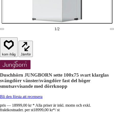
1
/
2
Jämför
Duschhörn JUNGBORN sette 100x75 svart klarglas
svängdörr vänster/svängdörr fast del höger
smutsavvisande med dörrknopp
Bli den första att recensera
pris — 18999,00 kr * Alla priser är inkl. moms och exkl.
fraktkostnader. per st
18999,00 kr
*
/
st