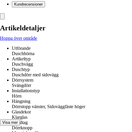
Kundrecensioner
Artikeldetaljer
Hoppa över område
Utförande
Duschhörna
Artikeltyp
Duschvägg
Duschtyp
Duschdörr med sidovägg
Dörrsystem
Svängdörr
Installationstyp
Hörn
Hängning
Dörrstopp vänster, Sidoväggfäste höger
Glasdekor
Klarglas
Handtag
Visa mer
Dörrknopp