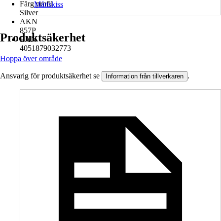
Färg profil
Måttskiss
Silver
AKN
857P
Produktsäkerhet
EAN
4051879032773
Hoppa över område
Ansvarig för produktsäkerhet se
.
Information från tillverkaren