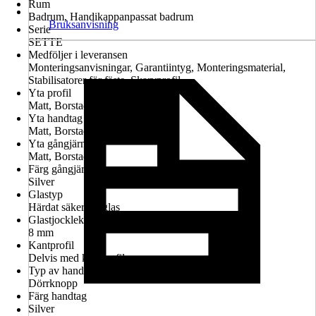
Rum
Badrum, Handikappanpassat badrum
Bruksanvisning
Serie
SETTE
Medföljer i leveransen
Monteringsanvisningar, Garantiintyg, Monteringsmaterial,
Stabilisatorer för fäste, Skarvprofil
Yta profil
Matt, Borstad
Yta handtag
Matt, Borstad
Yta gångjärn
Matt, Borstad
Färg gångjärn
Silver
Glastyp
Härdat säkerhetsglas
Glastjocklek
8 mm
Kantprofil
Delvis med kantprofil
Typ av handtag
Dörrknopp
Färg handtag
Silver