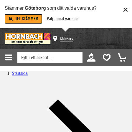
Stämmer
Göteborg
som ditt valda varuhus?
JA, DET STÄMMER
Välj annat varuhus
Göteborg
Startsida