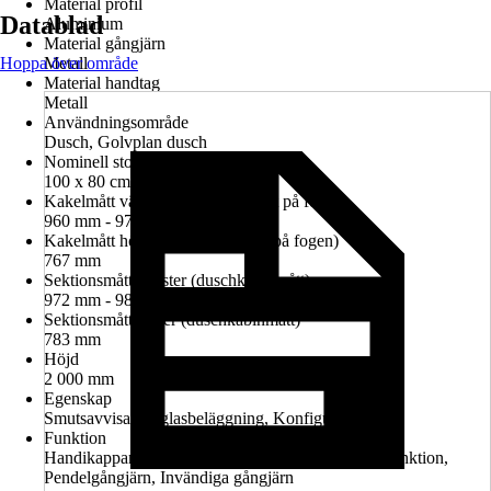
Material profil
Datablad
Aluminium
Material gångjärn
Hoppa över område
Metall
Material handtag
Metall
Användningsområde
Dusch, Golvplan dusch
Nominell storlek i cm
100 x 80 cm
Kakelmått vänster (glasrutans mitt på fogen)
960 mm - 974 mm
Kakelmått höger (glasrutans mitt på fogen)
767 mm
Sektionsmått vänster (duschkabinmått)
972 mm - 986 mm
Sektionsmått höger (duschkabinmått)
783 mm
Höjd
2 000 mm
Egenskap
Smutsavvisande glasbeläggning, Konfigurerbar
Funktion
Handikappanpassad montering möjlig, Lyft-sänk-funktion,
Pendelgångjärn, Invändiga gångjärn