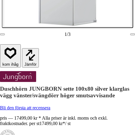
1
/
3
Jämför
Duschhörn JUNGBORN sette 100x80 silver klarglas
vägg vänster/svängdörr höger smutsavvisande
Bli den första att recensera
pris — 17499,00 kr * Alla priser är inkl. moms och exkl.
fraktkostnader. per st
17499,00 kr
*
/
st