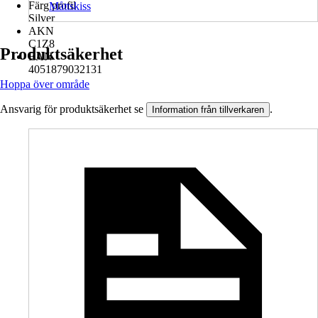
Färg profil
Måttskiss
Silver
AKN
C1Z8
Produktsäkerhet
EAN
4051879032131
Hoppa över område
Ansvarig för produktsäkerhet se
.
Information från tillverkaren