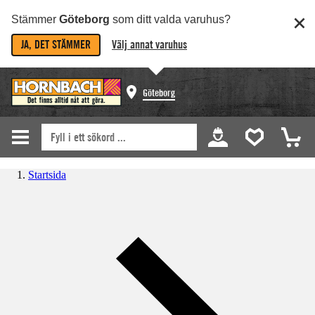
Stämmer
Göteborg
som ditt valda varuhus?
JA, DET STÄMMER
Välj annat varuhus
Göteborg
Startsida