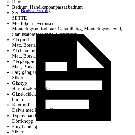
Rum
Badrum, Handikappanpassat badrum
Bruksanvisning
Serie
SETTE
Medföljer i leveransen
Monteringsanvisningar, Garantiintyg, Monteringsmaterial,
Stabilisatorer för fäste, Skarvprofil
Yta profil
Matt, Borstad
Yta handtag
Matt, Borstad
Yta gångjärn
Matt, Borstad
Färg gångjärn
Silver
Glastyp
Härdat säkerhetsglas
Glastjocklek
8 mm
Kantprofil
Delvis med kantprofil
Typ av handtag
Dörrknopp
Färg handtag
Silver