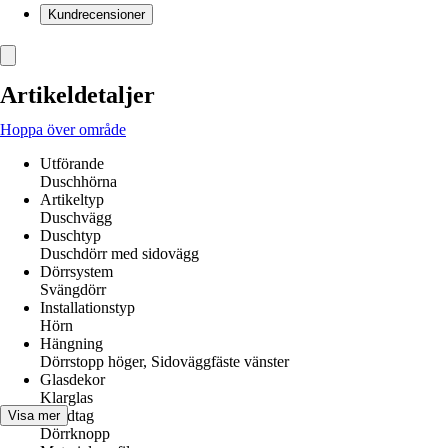
Kundrecensioner
Artikeldetaljer
Hoppa över område
Utförande
Duschhörna
Artikeltyp
Duschvägg
Duschtyp
Duschdörr med sidovägg
Dörrsystem
Svängdörr
Installationstyp
Hörn
Hängning
Dörrstopp höger, Sidoväggfäste vänster
Glasdekor
Klarglas
Handtag
Visa mer
Dörrknopp