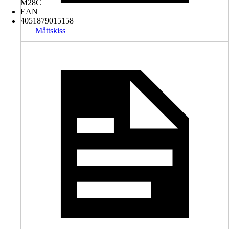
M28C
EAN
4051879015158
Måttskiss