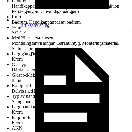
Funktion
Handikappanpassad montering möjlig, Lyft-sänk-funktion,
Pendelgångjärn, Invändiga gångjärn
Rum
Badrum, Handikappanpassat badrum
Bruksanvisning
Serie
SETTE
Medföljer i leveransen
Monteringsanvisningar, Garantiintyg, Monteringsmaterial,
Stabilisatorer för fäste, Skarvprofil
Färg gångjärn
Krom
Glastyp
Härdat säkerhetsglas
Glastjocklek
8 mm
Kantprofil
Delvis med kantprofil
Typ av handtag
Stånghandtag
Färg handtag
Krom
Färg profil
Krom
AKN