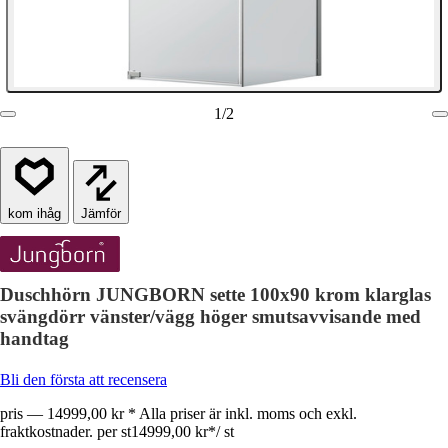
1
/
2
Jämför
Duschhörn JUNGBORN sette 100x90 krom klarglas
svängdörr vänster/vägg höger smutsavvisande med
handtag
Bli den första att recensera
pris — 14999,00 kr * Alla priser är inkl. moms och exkl.
fraktkostnader. per st
14999,00 kr
*
/
st