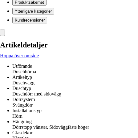
Produktsäkerhet
Ytterligare kategorier
Kundrecensioner
Artikeldetaljer
Hoppa över område
Utförande
Duschhörna
Artikeltyp
Duschvägg
Duschtyp
Duschdörr med sidovägg
Dörrsystem
Svängdörr
Installationstyp
Hörn
Hängning
Dörrstopp vänster, Sidoväggfäste höger
Glasdekor