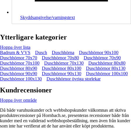
Skyddsangivelse/varningstext
Ytterligare kategorier
Hoppa över lista
Badrum & VVS
Dusch
Duschhörna
Duschhörnor 90x100
Duschhörnor 70x70
Duschhörnor 70x80
Duschhörnor 70x90
Duschhörnor 70x100
Duschhörnor 70x130
Duschhörnor 80x80
Duschhörnor 80x90
Duschhörnor 80x100
Duschhörnor 80x130
Duschhörnor 90x90
Duschhörnor 90x130
Duschhörnor 100x100
Duschhörnor 100x130
Duschhörnor övriga storlekar
Kundrecensioner
Hoppa över område
Då både varuhuskunder och webbshopskunder välkomnas att skriva
produktrecensioner på Hornbach.se, presenteras recensioner både från
kunder med en validerad webbshopsbeställning, men även från kunder
som inte har verifierat att de har använt eller köpt produkterna.