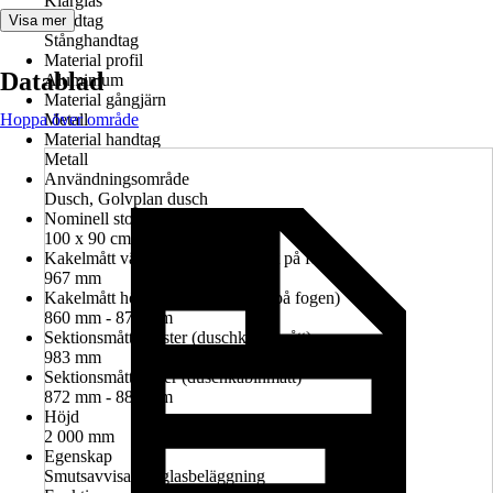
Klarglas
Handtag
Visa mer
Stånghandtag
Material profil
Datablad
Aluminium
Material gångjärn
Hoppa över område
Metall
Material handtag
Metall
Användningsområde
Dusch, Golvplan dusch
Nominell storlek i cm
100 x 90 cm
Kakelmått vänster (glasrutans mitt på fogen)
967 mm
Kakelmått höger (glasrutans mitt på fogen)
860 mm - 874 mm
Sektionsmått vänster (duschkabinmått)
983 mm
Sektionsmått höger (duschkabinmått)
872 mm - 886 mm
Höjd
2 000 mm
Egenskap
Smutsavvisande glasbeläggning