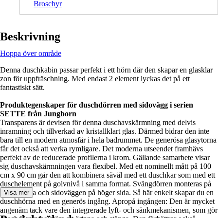
Broschyr
Beskrivning
Hoppa över område
Denna duschkabin passar perfekt i ett hörn där den skapar en glasklar
zon för uppfräschning. Med endast 2 element lyckas det på ett
fantastiskt sätt.
Produktegenskaper för duschdörren med sidovägg i serien
SETTE från Jungborn
Transparens är devisen för denna duschavskärmning med delvis
inramning och tillverkad av kristallklart glas. Därmed bidrar den inte
bara till en modern atmosfär i hela badrummet. De generösa glasytorna
får det också att verka rymligare. Det moderna utseendet framhävs
perfekt av de reducerade profilerna i krom. Gällande samarbete visar
sig duschavskärmningen vara flexibel. Med ett nominellt mått på 100
cm x 90 cm går den att kombinera såväl med ett duschkar som med ett
duschelement på golvnivå i samma format. Svängdörren monteras på
vänster sida och sidoväggen på höger sida. Så här enkelt skapar du en
Visa mer
duschhörna med en generös ingång. Apropå ingången: Den är mycket
angenäm tack vare den integrerade lyft- och sänkmekanismen, som gör