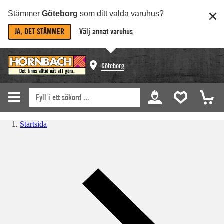
Stämmer
Göteborg
som ditt valda varuhus?
JA, DET STÄMMER
Välj annat varuhus
Göteborg
Startsida