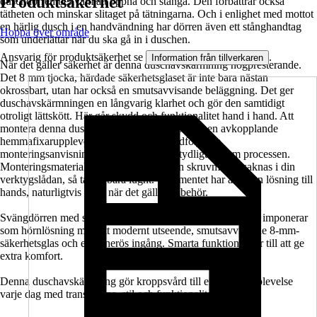
Produktsäkerhet
duschdörren bekväm att öppna och stänga. Den förbättrar också
tätheten och minskar slitaget på tätningarna. Och i enlighet med mottot
en härlig dusch i en handvändning har dörren även ett stånghandtag
Hoppa över område
som underlättar när du ska gå in i duschen.
Ansvarig för produktsäkerhet se
.
Information från tillverkaren
När det gäller säkerhet är denna duschavskärmning högpresterande.
Det 8 mm tjocka, härdade säkerhetsglaset är inte bara nästan
okrossbart, utan har också en smutsavvisande beläggning. Det ger
duschavskärmningen en långvarig klarhet och gör den samtidigt
otroligt lättskött. Här går skydd och funktionalitet hand i hand. Att
montera denna duschavskärmning artar sig till en avkopplande
hemmafixarupplevelse tack vare den medföljande
monteringsanvisningen. Den guidar dig tydligt genom processen.
Monteringsmaterialet ingår också. Om en skruvmejsel saknas i din
verktygslådan, så ta det bara lugnt. Sortimentet har alltid en lösning till
hands, naturligtvis även när det gäller tillbehör.
Svängdörren med sidovägg i serien SETTE från Jungborn imponerar
som hörnlösning med ett modernt utseende, smutsavvisande 8-mm-
säkerhetsglas och en generös ingång. Smarta funktioner ser till att ge
extra komfort.
Denna duschavskärmning gör kroppsvård till en härlig upplevelse
varje dag med transparens, stil och funktionalitet.