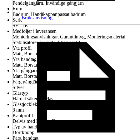
Pendelgångjärn, Invändiga gångjärn
Rum
Badrum, Handikappanpassat badrum
Bruksanvisning
Serie
SETTE
Medföljer i leveransen
Monteringsanvisningar, Garantiintyg, Monteringsmaterial,
Stabilisatorer för fäste, Skarvprofil
Yta profil
Matt, Borstad
Yta handtag
Matt, Borstad
Yta gångjärn
Matt, Borstad
Färg gångjärn
Silver
Glastyp
Härdat säkerhetsglas
Glastjocklek
8 mm
Kantprofil
Delvis med kantprofil
Typ av handtag
Dörrknopp
Färg handtag