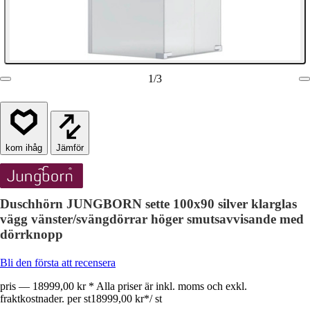
1
/
3
Jämför
Duschhörn JUNGBORN sette 100x90 silver klarglas
vägg vänster/svängdörrar höger smutsavvisande med
dörrknopp
Bli den första att recensera
pris — 18999,00 kr * Alla priser är inkl. moms och exkl.
fraktkostnader. per st
18999,00 kr
*
/
st