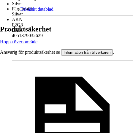
Silver
Färg profil
Tekniskt datablad
Silver
AKN
P2G8
Produktsäkerhet
EAN
4051879032629
Hoppa över område
Ansvarig för produktsäkerhet se
.
Information från tillverkaren