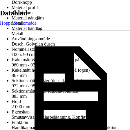
Dörrknopp
Material profil
Datablad
Aluminium
Material gångjärn
Hoppa över område
Metall
Material handtag
Metall
Användningsområde
Dusch, Golvplan dusch
Nominell storlek i cm
100 x 90 cm
Kakelmått vänster (glasrutans mitt på fogen)
960 mm - 974 mm
Kakelmått höger (glasrutans mitt på fogen)
867 mm
Sektionsmått vänster (duschkabinmått)
972 mm - 986 mm
Sektionsmått höger (duschkabinmått)
883 mm
Höjd
2 000 mm
Egenskap
Smutsavvisande glasbeläggning, Konfigurerbar
Funktion
Handikappanpassad montering möjlig, Lyft-sänk-funktion,