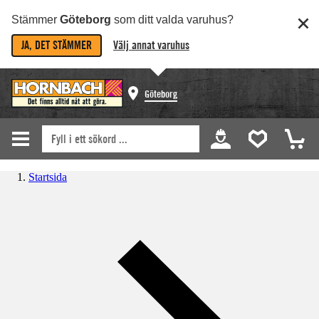
Stämmer
Göteborg
som ditt valda varuhus?
JA, DET STÄMMER
Välj annat varuhus
Göteborg
Startsida