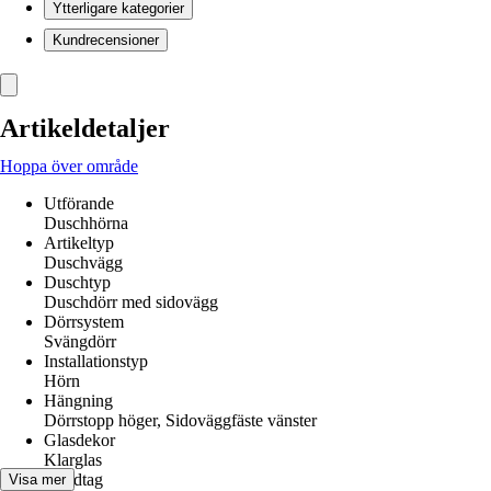
Ytterligare kategorier
Kundrecensioner
Artikeldetaljer
Hoppa över område
Utförande
Duschhörna
Artikeltyp
Duschvägg
Duschtyp
Duschdörr med sidovägg
Dörrsystem
Svängdörr
Installationstyp
Hörn
Hängning
Dörrstopp höger, Sidoväggfäste vänster
Glasdekor
Klarglas
Handtag
Visa mer