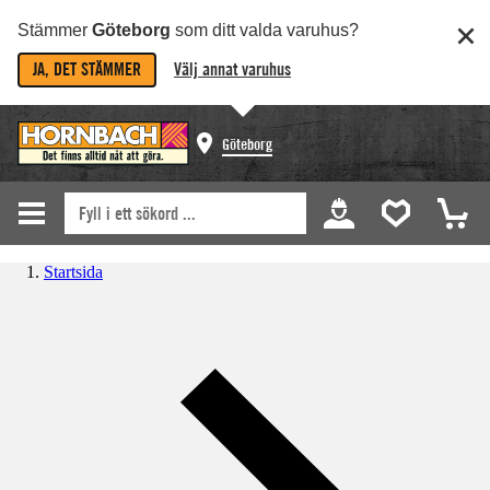
Stämmer
Göteborg
som ditt valda varuhus?
JA, DET STÄMMER
Välj annat varuhus
Göteborg
Startsida