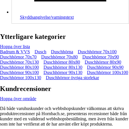
Skyddsangivelse/varningstext
Ytterligare kategorier
Hoppa över lista
Badrum & VVS
Dusch
Duschhörna
Duschhörnor 70x100
Duschhörnor 70x70
Duschhörnor 70x80
Duschhörnor 70x90
Duschhörnor 70x130
Duschhörnor 80x80
Duschhörnor 80x90
Duschhörnor 80x100
Duschhörnor 80x130
Duschhörnor 90x90
Duschhörnor 90x100
Duschhörnor 90x130
Duschhörnor 100x100
Duschhörnor 100x130
Duschhörnor övriga storlekar
Kundrecensioner
Hoppa över område
Då både varuhuskunder och webbshopskunder välkomnas att skriva
produktrecensioner på Hornbach.se, presenteras recensioner både från
kunder med en validerad webbshopsbeställning, men även från kunder
som inte har verifierat att de har använt eller köpt produkterna.