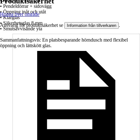
Produktsäkerhet
• Mått: 75 x 100 cm
• Pendeldörrar + sidovägg
• Öppning inåt och utåt
Hoppa över område
• Klarglas
• Säkerhetsglas 8 mm
Ansvarig för produktsäkerhet se
.
Information från tillverkaren
• Smutsavvisande yta
Sammanfattningsvis: En platsbesparande hörndusch med flexibel
öppning och lättskött glas.