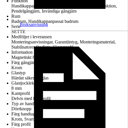
Funktion
Handikappanpassad montering möjlig, Lyft-sänk-funktion,
Pendelgångjärn, Invändiga gångjärn
Rum
Badrum, Handikappanpassat badrum
Bruksanvisning
Serie
SETTE
Medföljer i leveransen
Monteringsanvisningar, Garantiintyg, Monteringsmaterial,
Stabilisatorer för fäste, Skarvprofil
Information
Magnetiskt handtag
Färg gångjärn
Krom
Glastyp
Härdat säkerhetsglas
Glastjocklek
8 mm
Kantprofil
Delvis med kantprofil
Typ av handtag
Dörrknopp
Färg handtag
Krom, Svart
Färg profil