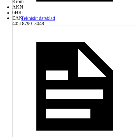
Krom
AKN
6HR1
EAN
Tekniskt datablad
4051879013048