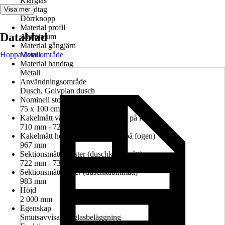
Klarglas
Handtag
Visa mer
Dörrknopp
Material profil
Datablad
Aluminium
Material gångjärn
Hoppa över område
Metall
Material handtag
Metall
Användningsområde
Dusch, Golvplan dusch
Nominell storlek i cm
75 x 100 cm
Kakelmått vänster (glasrutans mitt på fogen)
710 mm - 724 mm
Kakelmått höger (glasrutans mitt på fogen)
967 mm
Sektionsmått vänster (duschkabinmått)
722 mm - 736 mm
Sektionsmått höger (duschkabinmått)
983 mm
Höjd
2 000 mm
Egenskap
Smutsavvisande glasbeläggning