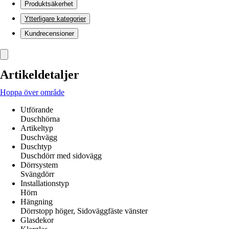
Produktsäkerhet
Ytterligare kategorier
Kundrecensioner
Artikeldetaljer
Hoppa över område
Utförande
Duschhörna
Artikeltyp
Duschvägg
Duschtyp
Duschdörr med sidovägg
Dörrsystem
Svängdörr
Installationstyp
Hörn
Hängning
Dörrstopp höger, Sidoväggfäste vänster
Glasdekor