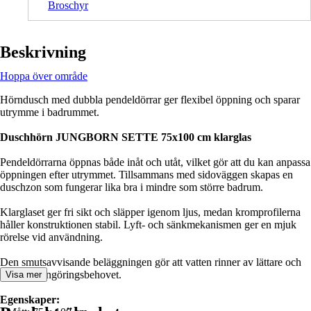
Broschyr
Beskrivning
Hoppa över område
Hörndusch med dubbla pendeldörrar ger flexibel öppning och sparar
utrymme i badrummet.
Duschhörn JUNGBORN SETTE 75x100 cm klarglas
Pendeldörrarna öppnas både inåt och utåt, vilket gör att du kan anpassa
öppningen efter utrymmet. Tillsammans med sidoväggen skapas en
duschzon som fungerar lika bra i mindre som större badrum.
Klarglaset ger fri sikt och släpper igenom ljus, medan kromprofilerna
håller konstruktionen stabil. Lyft- och sänkmekanismen ger en mjuk
rörelse vid användning.
Den smutsavvisande beläggningen gör att vatten rinner av lättare och
minskar rengöringsbehovet.
Visa mer
Egenskaper: