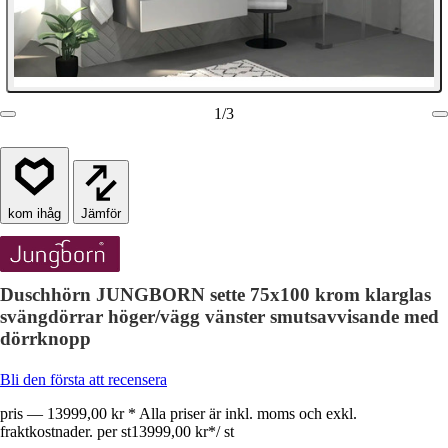
1
/
3
Jämför
Duschhörn JUNGBORN sette 75x100 krom klarglas
svängdörrar höger/vägg vänster smutsavvisande med
dörrknopp
Bli den första att recensera
pris — 13999,00 kr * Alla priser är inkl. moms och exkl.
fraktkostnader. per st
13999,00 kr
*
/
st