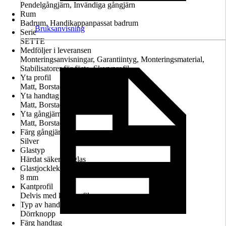
Pendelgångjärn, Invändiga gångjärn
Rum
Badrum, Handikappanpassat badrum
Bruksanvisning
Serie
SETTE
Medföljer i leveransen
Monteringsanvisningar, Garantiintyg, Monteringsmaterial,
Stabilisatorer för fäste, Skarvprofil
Yta profil
Matt, Borstad
Yta handtag
Matt, Borstad
Yta gångjärn
Matt, Borstad
Färg gångjärn
Silver
Glastyp
Härdat säkerhetsglas
Glastjocklek
8 mm
Kantprofil
Delvis med kantprofil
Typ av handtag
Dörrknopp
Färg handtag