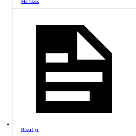
Måttskiss
Broschyr