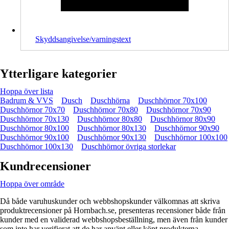
Skyddsangivelse/varningstext
Ytterligare kategorier
Hoppa över lista
Badrum & VVS
Dusch
Duschhörna
Duschhörnor 70x100
Duschhörnor 70x70
Duschhörnor 70x80
Duschhörnor 70x90
Duschhörnor 70x130
Duschhörnor 80x80
Duschhörnor 80x90
Duschhörnor 80x100
Duschhörnor 80x130
Duschhörnor 90x90
Duschhörnor 90x100
Duschhörnor 90x130
Duschhörnor 100x100
Duschhörnor 100x130
Duschhörnor övriga storlekar
Kundrecensioner
Hoppa över område
Då både varuhuskunder och webbshopskunder välkomnas att skriva
produktrecensioner på Hornbach.se, presenteras recensioner både från
kunder med en validerad webbshopsbeställning, men även från kunder
som inte har verifierat att de har använt eller köpt produkterna.