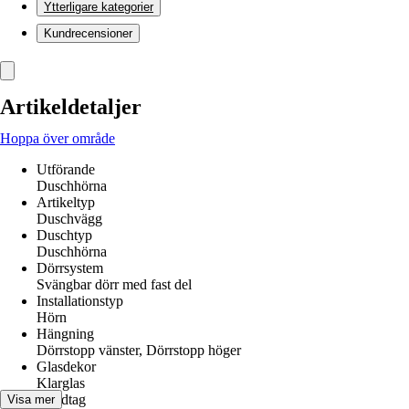
Ytterligare kategorier
Kundrecensioner
Artikeldetaljer
Hoppa över område
Utförande
Duschhörna
Artikeltyp
Duschvägg
Duschtyp
Duschhörna
Dörrsystem
Svängbar dörr med fast del
Installationstyp
Hörn
Hängning
Dörrstopp vänster, Dörrstopp höger
Glasdekor
Klarglas
Handtag
Visa mer