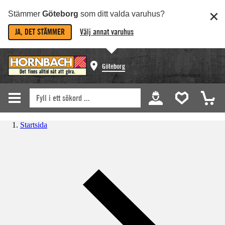
Stämmer
Göteborg
som ditt valda varuhus?
JA, DET STÄMMER
Välj annat varuhus
Göteborg
Startsida