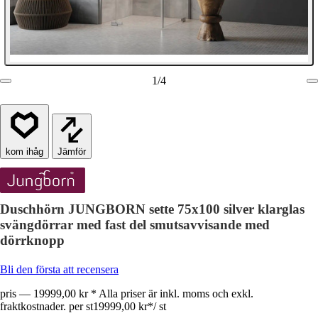
1
/
4
Jämför
Duschhörn JUNGBORN sette 75x100 silver klarglas
svängdörrar med fast del smutsavvisande med
dörrknopp
Bli den första att recensera
pris — 19999,00 kr * Alla priser är inkl. moms och exkl.
fraktkostnader. per st
19999,00 kr
*
/
st