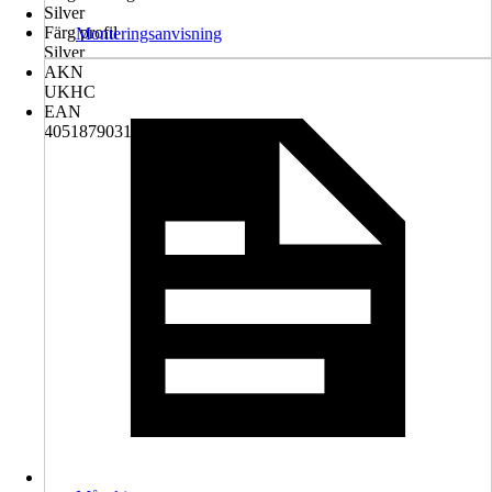
Silver
Färg profil
Monteringsanvisning
Silver
AKN
UKHC
EAN
4051879031714