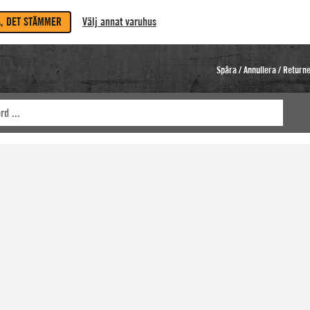
A, DET STÄMMER
Välj annat varuhus
Spåra / Annullera / Return