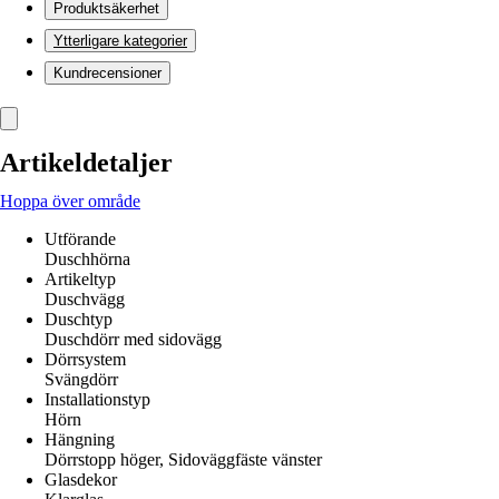
Produktsäkerhet
Ytterligare kategorier
Kundrecensioner
Artikeldetaljer
Hoppa över område
Utförande
Duschhörna
Artikeltyp
Duschvägg
Duschtyp
Duschdörr med sidovägg
Dörrsystem
Svängdörr
Installationstyp
Hörn
Hängning
Dörrstopp höger, Sidoväggfäste vänster
Glasdekor