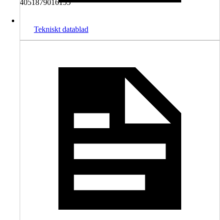
4051879016155
Tekniskt datablad