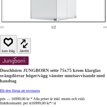
1
/
2
Jämför
Duschhörn JUNGBORN sette 75x75 krom klarglas
svängdörrar höger/vägg vänster smutsavvisande med
handtag
Bli den första att recensera
pris — 16999,00 kr * Alla priser är inkl. moms och exkl.
fraktkostnader. per st
16999,00 kr
*
/
st