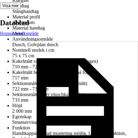
Klarglas
Handtag
Visa mer
Stånghandtag
Material profil
Datablad
Aluminium
Material handtag
Hoppa över område
Metall
Användningsområde
Dusch, Golvplan dusch
Nominell storlek i cm
75 x 75 cm
Kakelmått vänster (glasrutans mitt på fogen)
710 mm - 724 mm
Kakelmått höger (glasrutans mitt på fogen)
717 mm
Sektionsmått vänster (duschkabinmått)
722 mm - 736 mm
Sektionsmått höger (duschkabinmått)
733 mm
Höjd
2 000 mm
Egenskap
Smutsavvisande glasbeläggning
Funktion
Handikappanpassad montering möjlig, Lyft-sänk-funktion,