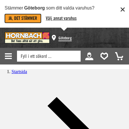
Stämmer
Göteborg
som ditt valda varuhus?
JA, DET STÄMMER
Välj annat varuhus
Göteborg
Startsida