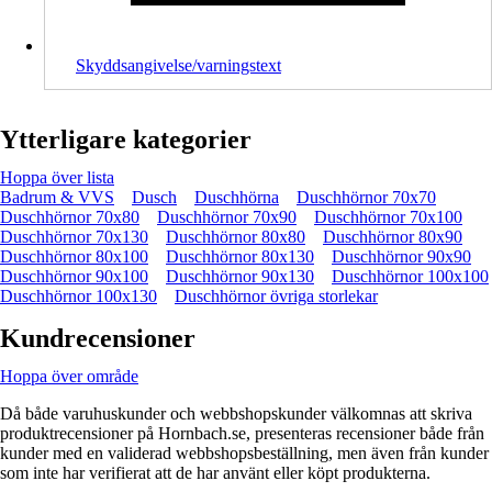
Skyddsangivelse/varningstext
Ytterligare kategorier
Hoppa över lista
Badrum & VVS
Dusch
Duschhörna
Duschhörnor 70x70
Duschhörnor 70x80
Duschhörnor 70x90
Duschhörnor 70x100
Duschhörnor 70x130
Duschhörnor 80x80
Duschhörnor 80x90
Duschhörnor 80x100
Duschhörnor 80x130
Duschhörnor 90x90
Duschhörnor 90x100
Duschhörnor 90x130
Duschhörnor 100x100
Duschhörnor 100x130
Duschhörnor övriga storlekar
Kundrecensioner
Hoppa över område
Då både varuhuskunder och webbshopskunder välkomnas att skriva
produktrecensioner på Hornbach.se, presenteras recensioner både från
kunder med en validerad webbshopsbeställning, men även från kunder
som inte har verifierat att de har använt eller köpt produkterna.