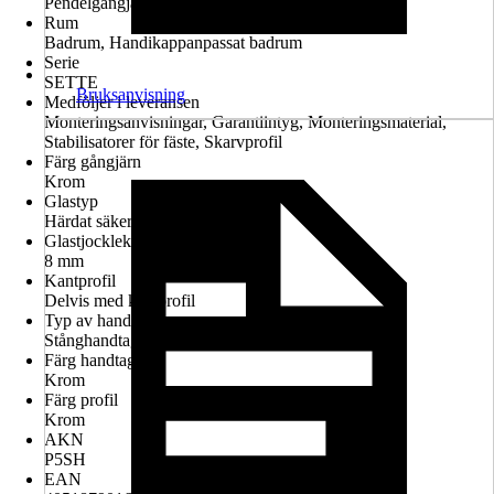
Pendelgångjärn, Invändiga gångjärn
Rum
Badrum, Handikappanpassat badrum
Serie
SETTE
Bruksanvisning
Medföljer i leveransen
Monteringsanvisningar, Garantiintyg, Monteringsmaterial,
Stabilisatorer för fäste, Skarvprofil
Färg gångjärn
Krom
Glastyp
Härdat säkerhetsglas
Glastjocklek
8 mm
Kantprofil
Delvis med kantprofil
Typ av handtag
Stånghandtag
Färg handtag
Krom
Färg profil
Krom
AKN
P5SH
EAN