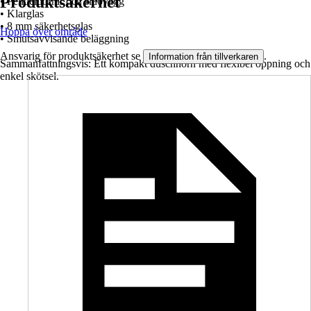
Produktsäkerhet
• Pendeldörrar och sidovägg
• Klarglas
• 8 mm säkerhetsglas
Hoppa över område
• Smutsavvisande beläggning
Ansvarig för produktsäkerhet se
.
Information från tillverkaren
Sammanfattningsvis: Ett kompakt duschhörn med flexibel öppning och
enkel skötsel.