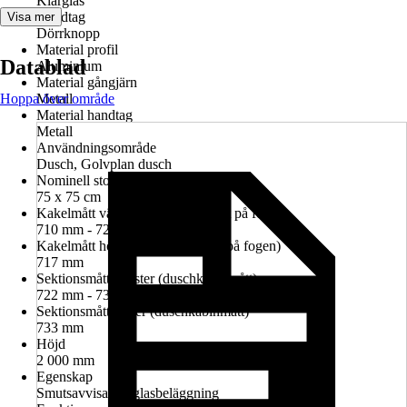
Klarglas
Handtag
Visa mer
Dörrknopp
Material profil
Datablad
Aluminium
Material gångjärn
Hoppa över område
Metall
Material handtag
Metall
Användningsområde
Dusch, Golvplan dusch
Nominell storlek i cm
75 x 75 cm
Kakelmått vänster (glasrutans mitt på fogen)
710 mm - 724 mm
Kakelmått höger (glasrutans mitt på fogen)
717 mm
Sektionsmått vänster (duschkabinmått)
722 mm - 736 mm
Sektionsmått höger (duschkabinmått)
733 mm
Höjd
2 000 mm
Egenskap
Smutsavvisande glasbeläggning