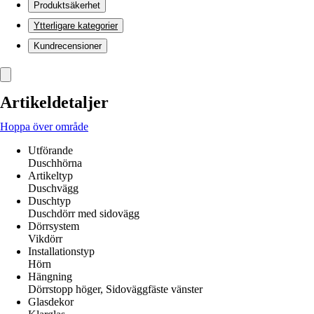
Produktsäkerhet
Ytterligare kategorier
Kundrecensioner
Artikeldetaljer
Hoppa över område
Utförande
Duschhörna
Artikeltyp
Duschvägg
Duschtyp
Duschdörr med sidovägg
Dörrsystem
Vikdörr
Installationstyp
Hörn
Hängning
Dörrstopp höger, Sidoväggfäste vänster
Glasdekor