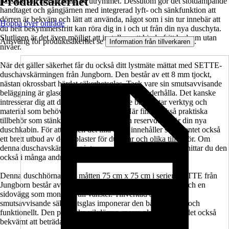
Produktsäkerhet
passage vid användning av utrymmet. Dessutom gör det stötdämpande
handtaget och gångjärnen med integrerad lyft- och sänkfunktion att
dörren är bekväm och lätt att använda, något som i sin tur innebär att
Hoppa över område
du helt bekymmersfritt kan röra dig in i och ut från din nya duschyta.
Slutligen är det även möjligt att installera ett hinderfritt badrum utan
Ansvarig för produktsäkerhet se
.
Information från tillverkaren
nivåer.
När det gäller säkerhet får du också ditt lystmäte mättat med SETTE-
duschavskärmingen från Jungborn. Den består av ett 8 mm tjockt,
nästan okrossbart härdat säkerhetsglas. Tack vare sin smutsavvisande
beläggning är glaset också glädjande lätt att underhålla. Det kanske
intresserar dig att du här i sortimentet inte bara hittar verktyg och
material som behövs för installationen. Här finns också praktiska
tillbehör som stänkskydd, tätningsset och reservdelar för din nya
duschkabin. För att ge den det lilla extra innehåller sortimentet också
ett brett utbud av dekorplaster för duschar och olika tillbehör. Om
denna duschavskärmning inte passar där du vill ha den så hittar du den
också i många andra storlekar.
Denna duschhörna med måtten 75 cm x 75 cm i serien SETTE från
Jungborn består av en duschdörr som monteras till höger och en
sidovägg som monteras till vänster. Tillverkad av klart och
smutsavvisande säkerhetsglas imponerar den både visuellt och
funktionellt. Den praktiska vikdörren sparar plats och gör det också
bekvämt att beträda och stiga ur duschen.