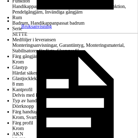
Funktion
Handikappanpassad montering möjlig, Lyft-sänk-funktion,
Pendelgångjärn, Invändiga gångjärn
Rum
Badrum, Handikappanpassat badrum
Bruksanvisning
Serie
SETTE
Medföljer i leveransen
Monteringsanvisningar, Garantiintyg, Monteringsmaterial,
Stabilisatorer för fäste, Skarvprofil
Färg gångjärn
Krom
Glastyp
Härdat säkerhetsglas
Glastjocklek
8 mm
Kantprofil
Delvis med kantprofil
Typ av handtag
Dörrknopp
Färg handtag
Krom, Svart
Färg profil
Krom
AKN