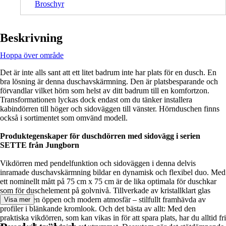
Broschyr
Beskrivning
Hoppa över område
Det är inte alls sant att ett litet badrum inte har plats för en dusch. En
bra lösning är denna duschavskärmning. Den är platsbesparande och
förvandlar vilket hörn som helst av ditt badrum till en komfortzon.
Transformationen lyckas dock endast om du tänker installera
kabindörren till höger och sidoväggen till vänster. Hörnduschen finns
också i sortimentet som omvänd modell.
Produktegenskaper för duschdörren med sidovägg i serien
SETTE från Jungborn
Vikdörren med pendelfunktion och sidoväggen i denna delvis
inramade duschavskärmning bildar en dynamisk och flexibel duo. Med
ett nominellt mått på 75 cm x 75 cm är de lika optimala för duschkar
som för duschelement på golvnivå. Tillverkade av kristallklart glas
skapar de en öppen och modern atmosfär – stilfullt framhävda av
Visa mer
profiler i blänkande kromlook. Och det bästa av allt: Med den
praktiska vikdörren, som kan vikas in för att spara plats, har du alltid fri