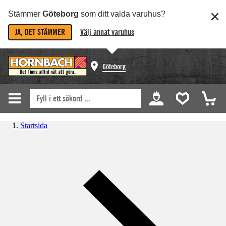
Stämmer
Göteborg
som ditt valda varuhus?
JA, DET STÄMMER
Välj annat varuhus
Göteborg
Startsida