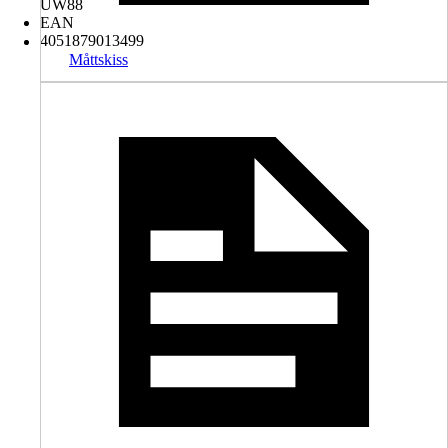
UW88
EAN
4051879013499
Måttskiss