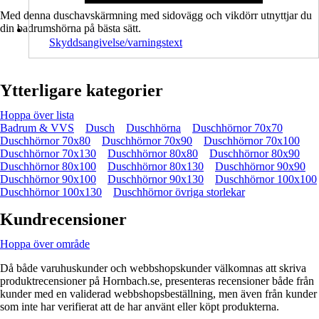
Med denna duschavskärmning med sidovägg och vikdörr utnyttjar du
din badrumshörna på bästa sätt.
Skyddsangivelse/varningstext
Ytterligare kategorier
Hoppa över lista
Badrum & VVS
Dusch
Duschhörna
Duschhörnor 70x70
Duschhörnor 70x80
Duschhörnor 70x90
Duschhörnor 70x100
Duschhörnor 70x130
Duschhörnor 80x80
Duschhörnor 80x90
Duschhörnor 80x100
Duschhörnor 80x130
Duschhörnor 90x90
Duschhörnor 90x100
Duschhörnor 90x130
Duschhörnor 100x100
Duschhörnor 100x130
Duschhörnor övriga storlekar
Kundrecensioner
Hoppa över område
Då både varuhuskunder och webbshopskunder välkomnas att skriva
produktrecensioner på Hornbach.se, presenteras recensioner både från
kunder med en validerad webbshopsbeställning, men även från kunder
som inte har verifierat att de har använt eller köpt produkterna.