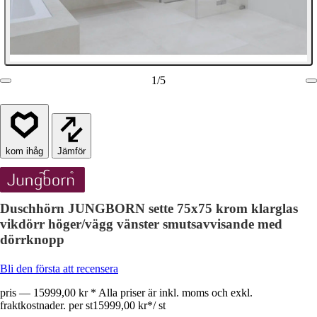
1
/
5
Jämför
Duschhörn JUNGBORN sette 75x75 krom klarglas
vikdörr höger/vägg vänster smutsavvisande med
dörrknopp
Bli den första att recensera
pris — 15999,00 kr * Alla priser är inkl. moms och exkl.
fraktkostnader. per st
15999,00 kr
*
/
st