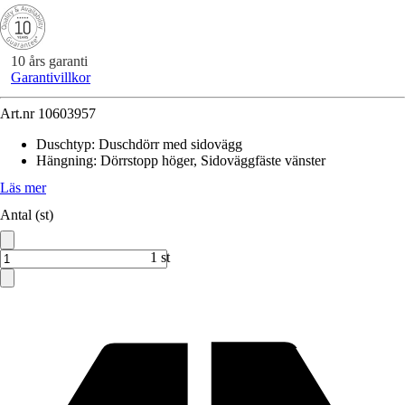
10 års garanti
Garantivillkor
Art.nr
10603957
Duschtyp
:
Duschdörr med sidovägg
Hängning
:
Dörrstopp höger, Sidoväggfäste vänster
Läs mer
Antal (st)
1 st