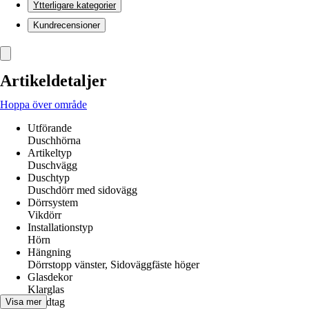
Ytterligare kategorier
Kundrecensioner
Artikeldetaljer
Hoppa över område
Utförande
Duschhörna
Artikeltyp
Duschvägg
Duschtyp
Duschdörr med sidovägg
Dörrsystem
Vikdörr
Installationstyp
Hörn
Hängning
Dörrstopp vänster, Sidoväggfäste höger
Glasdekor
Klarglas
Handtag
Visa mer