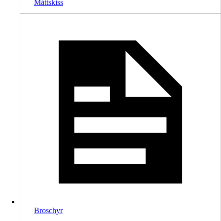
Måttskiss
Broschyr