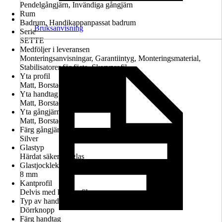
Pendelgångjärn, Invändiga gångjärn
Rum
Badrum, Handikappanpassat badrum
Bruksanvisning
Serie
SETTE
Medföljer i leveransen
Monteringsanvisningar, Garantiintyg, Monteringsmaterial,
Stabilisatorer för fäste, Skarvprofil
Yta profil
Matt, Borstad
Yta handtag
Matt, Borstad
Yta gångjärn
Matt, Borstad
Färg gångjärn
Silver
Glastyp
Härdat säkerhetsglas
Glastjocklek
8 mm
Kantprofil
Delvis med kantprofil
Typ av handtag
Dörrknopp
Färg handtag