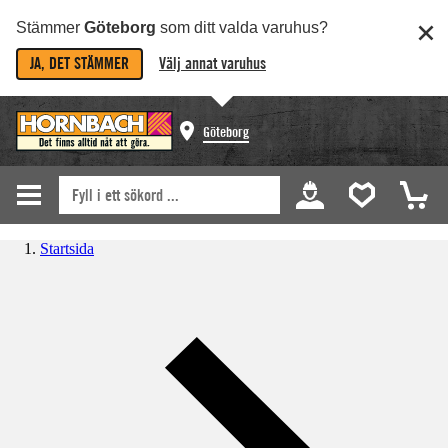
Stämmer
Göteborg
som ditt valda varuhus?
JA, DET STÄMMER
Välj annat varuhus
Göteborg
Startsida