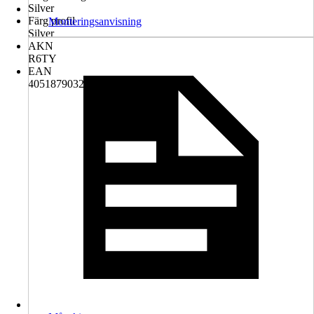
Silver
Färg profil
Monteringsanvisning
Silver
AKN
R6TY
EAN
4051879032803