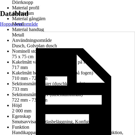
Dörrknopp
Material profil
Datablad
Aluminium
Material gångjärn
Hoppa över område
Metall
Material handtag
Metall
Användningsområde
Dusch, Golvplan dusch
Nominell storlek i cm
75 x 75 cm
Kakelmått vänster (glasrutans mitt på fogen)
717 mm
Kakelmått höger (glasrutans mitt på fogen)
710 mm - 724 mm
Sektionsmått vänster (duschkabinmått)
733 mm
Sektionsmått höger (duschkabinmått)
722 mm - 736 mm
Höjd
2 000 mm
Egenskap
Smutsavvisande glasbeläggning, Konfigurerbar
Funktion
Handikappanpassad montering möjlig, Lyft-sänk-funktion,