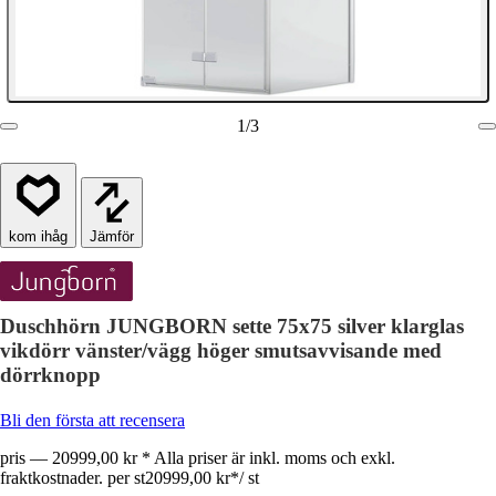
1
/
3
Jämför
Duschhörn JUNGBORN sette 75x75 silver klarglas
vikdörr vänster/vägg höger smutsavvisande med
dörrknopp
Bli den första att recensera
pris — 20999,00 kr * Alla priser är inkl. moms och exkl.
fraktkostnader. per st
20999,00 kr
*
/
st