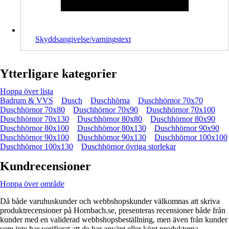
Skyddsangivelse/varningstext
Ytterligare kategorier
Hoppa över lista
Badrum & VVS
Dusch
Duschhörna
Duschhörnor 70x70
Duschhörnor 70x80
Duschhörnor 70x90
Duschhörnor 70x100
Duschhörnor 70x130
Duschhörnor 80x80
Duschhörnor 80x90
Duschhörnor 80x100
Duschhörnor 80x130
Duschhörnor 90x90
Duschhörnor 90x100
Duschhörnor 90x130
Duschhörnor 100x100
Duschhörnor 100x130
Duschhörnor övriga storlekar
Kundrecensioner
Hoppa över område
Då både varuhuskunder och webbshopskunder välkomnas att skriva
produktrecensioner på Hornbach.se, presenteras recensioner både från
kunder med en validerad webbshopsbeställning, men även från kunder
som inte har verifierat att de har använt eller köpt produkterna.