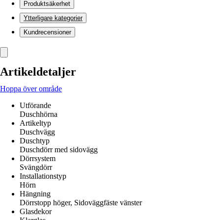
Produktsäkerhet
Ytterligare kategorier
Kundrecensioner
Artikeldetaljer
Hoppa över område
Utförande
Duschhörna
Artikeltyp
Duschvägg
Duschtyp
Duschdörr med sidovägg
Dörrsystem
Svängdörr
Installationstyp
Hörn
Hängning
Dörrstopp höger, Sidoväggfäste vänster
Glasdekor