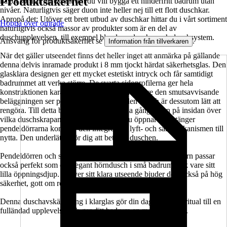
Produktsäkerhet
något som är intressant om du vill bygga ett hinderfritt badrum utan
nivåer. Naturligtvis säger duon inte heller nej till ett flott duschkar.
Apropå det: Utöver ett brett utbud av duschkar hittar du i vårt sortiment
Hoppa över område
naturligtvis också massor av produkter som är en del av
duschupplevelsen, till exempel blandare, duschar och duschsystem.
Ansvarig för produktsäkerhet se
.
Information från tillverkaren
När det gäller utseendet finns det heller inget att anmärka på gällande
denna delvis inramade produkt i 8 mm tjockt härdat säkerhetsglas. Den
glasklara designen ger ett mycket estetiskt intryck och får samtidigt
badrummet att verka större. De svarta sidoprofilerna ger hela
konstruktionen karaktär och stabilitet. Tack vare den smutsavvisande
beläggningen ser produkten alltid välhållen ut och är dessutom lätt att
rengöra. Till detta bidrar också de infällda gångjärnen på insidan över
vilka duschskrapan elegant glider. När du öppnar och stänger
pendeldörrarna kommer den integrerade lyft- och sänkmekanismen till
nytta. Den underlättar för dig att beträda duschen.
Pendeldörren och sidoväggen i serien SETTE från Jungborn passar
också perfekt som en elegant hörndusch i små badrum tack vare sitt
lilla öppningsdjup. Utöver sitt klara utseende bjuder den också på hög
säkerhet, gott om rörelsefrihet och komfort.
Denna duschavskärmning i klarglas gör din dagliga duschritual till en
fulländad upplevelse och ger ditt badrum en modern touch.