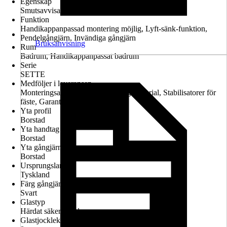
Egenskap
Smutsavvisande glasbeläggning, Konfigurerbar
Funktion
Handikappanpassad montering möjlig, Lyft-sänk-funktion,
Pendelgångjärn, Invändiga gångjärn
Bruksanvisning
Rum
Badrum, Handikappanpassat badrum
Serie
SETTE
Medföljer i leveransen
Monteringsanvisningar, Monteringsmaterial, Stabilisatorer för
fäste, Garantiintyg
Yta profil
Borstad
Yta handtag
Borstad
Yta gångjärn
Borstad
Ursprungsland
Tyskland
Färg gångjärn
Svart
Glastyp
Härdat säkerhetsglas
Glastjocklek