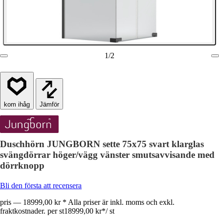
1
/
2
Jämför
Duschhörn JUNGBORN sette 75x75 svart klarglas
svängdörrar höger/vägg vänster smutsavvisande med
dörrknopp
Bli den första att recensera
pris — 18999,00 kr * Alla priser är inkl. moms och exkl.
fraktkostnader. per st
18999,00 kr
*
/
st