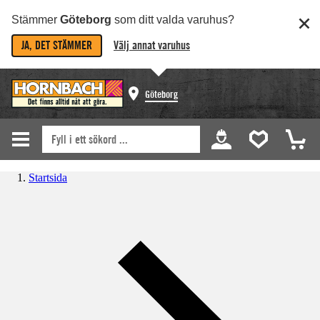
Stämmer
Göteborg
som ditt valda varuhus?
JA, DET STÄMMER
Välj annat varuhus
Göteborg
Startsida