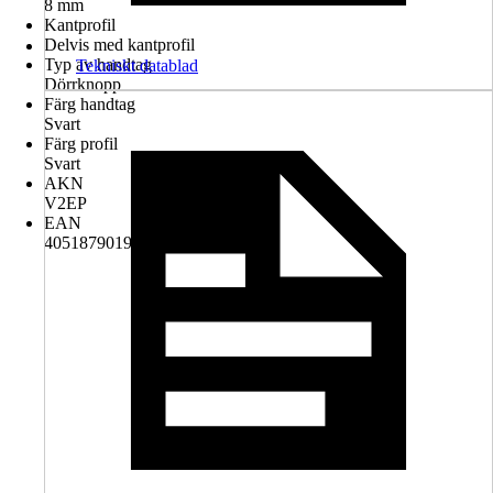
8 mm
Kantprofil
Delvis med kantprofil
Typ av handtag
Tekniskt datablad
Dörrknopp
Färg handtag
Svart
Färg profil
Svart
AKN
V2EP
EAN
4051879019323