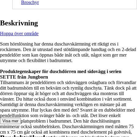
Broschyr
Beskrivning
Hoppa över område
Som hörnlösning har denna duschavskärmning ett riktigt ess i
rockärmen. Den är utrustad med stötdämpande handtag och en 2-delad
pendeldörr som kan öppnas både inåt och utåt, något som ger mer
utrymme och flexibilitet i badrummet.
Produktegenskaper för duschdörren med sidovägg i serien
SETTE från Jungborn
Tillsammans är pendeldörren och sidoväggen oslagbara och förvandlar
ditt badrumshörn till en bekväm och rymlig duschyta. Tänk dock på att
dörren öppnar sig åt höger och att duschväggen ska monteras till
vänster. Du hittar också duon i omvänd kombination i vårt sortiment.
Samtidigt är denna duschavskärmning verkligen en mästare på att
spara utrymme. Hur lyckas den med det? Svaret är en dubbeldörr med
pendelfunktion som svänger både in- och utåt. Det löser enkelt
eventuella platsproblem i badrummet. Den här duschlösningen
Visa mer
minimerar också snubbelrisken. Duschavskärmningen med måtten 75
cm x 75 cm går också att kombinera med duschelement på golvnivå,