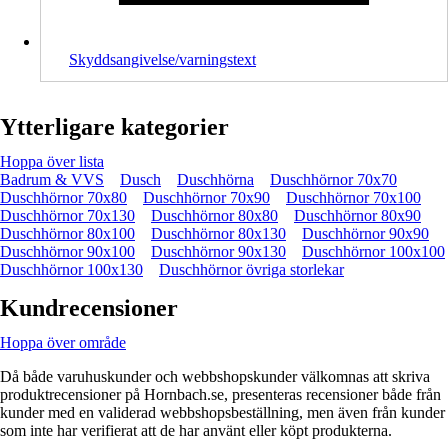
Skyddsangivelse/varningstext
Ytterligare kategorier
Hoppa över lista
Badrum & VVS
Dusch
Duschhörna
Duschhörnor 70x70
Duschhörnor 70x80
Duschhörnor 70x90
Duschhörnor 70x100
Duschhörnor 70x130
Duschhörnor 80x80
Duschhörnor 80x90
Duschhörnor 80x100
Duschhörnor 80x130
Duschhörnor 90x90
Duschhörnor 90x100
Duschhörnor 90x130
Duschhörnor 100x100
Duschhörnor 100x130
Duschhörnor övriga storlekar
Kundrecensioner
Hoppa över område
Då både varuhuskunder och webbshopskunder välkomnas att skriva
produktrecensioner på Hornbach.se, presenteras recensioner både från
kunder med en validerad webbshopsbeställning, men även från kunder
som inte har verifierat att de har använt eller köpt produkterna.