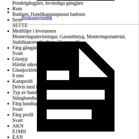
Pendelgångjärn, Invändiga gångjärn
Rum
Badrum, Handikappanpassat badrum
Bruksanvisning
Serie
SETTE
Medföljer i leveransen
Monteringsanvisningar, Garantiintyg, Monteringsmaterial,
Stabilisatorer för fäste, Skarvprofil
Färg gångjärn
Svart
Glastyp
Härdat säkerhetsglas
Glastjocklek
8 mm
Kantprofil
Delvis med kantprofil
Typ av handtag
Stånghandtag
Färg handtag
Svart
Färg profil
Svart
AKN
E1MH
EAN