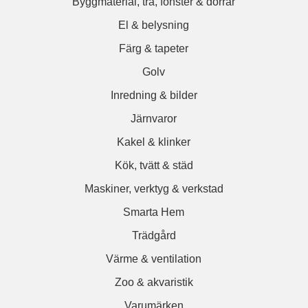
Byggmaterial, trä, fönster & dörrar
El & belysning
Färg & tapeter
Golv
Inredning & bilder
Järnvaror
Kakel & klinker
Kök, tvätt & städ
Maskiner, verktyg & verkstad
Smarta Hem
Trädgård
Värme & ventilation
Zoo & akvaristik
Varumärken