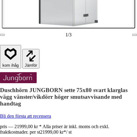
1
/
3
Jämför
Duschhörn JUNGBORN sette 75x80 svart klarglas
vägg vänster/vikdörr höger smutsavvisande med
handtag
Bli den första att recensera
pris — 21999,00 kr * Alla priser är inkl. moms och exkl.
fraktkostnader. per st
21999,00 kr
*
/
st