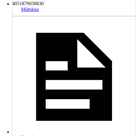
4051879030830
Måttskiss