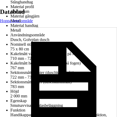
Stånghandtag
Material profil
Datablad
Aluminium
Material gångjärn
Hoppa över område
Metall
Material handtag
Metall
Användningsområde
Dusch, Golvplan dusch
Nominell storlek i cm
75 x 80 cm
Kakelmått vänster (glasrutans mitt på fogen)
710 mm - 724 mm
Kakelmått höger (glasrutans mitt på fogen)
767 mm
Sektionsmått vänster (duschkabinmått)
722 mm - 736 mm
Sektionsmått höger (duschkabinmått)
783 mm
Höjd
2 000 mm
Egenskap
Smutsavvisande glasbeläggning
Funktion
Handikappanpassad montering möjlig, Lyft-sänk-funktion,