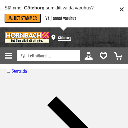
Stämmer
Göteborg
som ditt valda varuhus?
JA, DET STÄMMER
Välj annat varuhus
Göteborg
Startsida