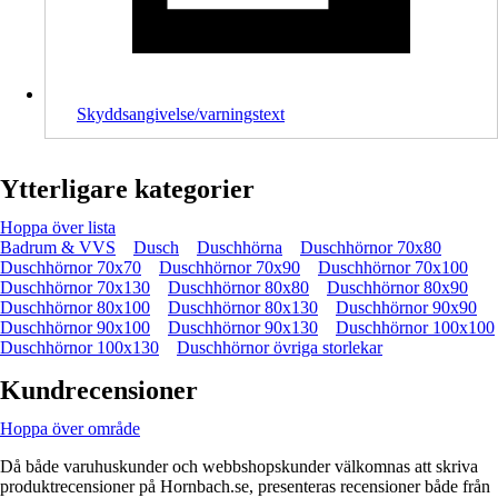
Skyddsangivelse/varningstext
Ytterligare kategorier
Hoppa över lista
Badrum & VVS
Dusch
Duschhörna
Duschhörnor 70x80
Duschhörnor 70x70
Duschhörnor 70x90
Duschhörnor 70x100
Duschhörnor 70x130
Duschhörnor 80x80
Duschhörnor 80x90
Duschhörnor 80x100
Duschhörnor 80x130
Duschhörnor 90x90
Duschhörnor 90x100
Duschhörnor 90x130
Duschhörnor 100x100
Duschhörnor 100x130
Duschhörnor övriga storlekar
Kundrecensioner
Hoppa över område
Då både varuhuskunder och webbshopskunder välkomnas att skriva
produktrecensioner på Hornbach.se, presenteras recensioner både från