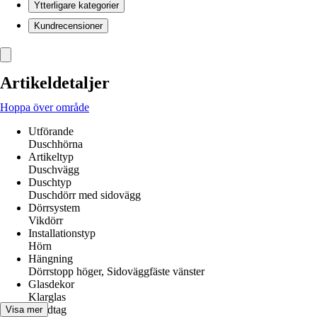
Ytterligare kategorier
Kundrecensioner
Artikeldetaljer
Hoppa över område
Utförande
Duschhörna
Artikeltyp
Duschvägg
Duschtyp
Duschdörr med sidovägg
Dörrsystem
Vikdörr
Installationstyp
Hörn
Hängning
Dörrstopp höger, Sidoväggfäste vänster
Glasdekor
Klarglas
Handtag
Visa mer