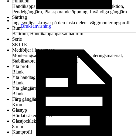
Funktion
Handikappanpassad montering möjlig, Lyft-sänk-funktion,
Pendelgångjärn, Platssparande öppning, Invändiga gångjärn
Särdrag
Inga synliga skruvar på den fasta delens väggmonteringsprofil
Bruksanvisning
Rum
Badrum, Handikappanpassat badrum
Serie
SETTE
Medföljer i leveransen
Monteringsanvisningar, Garantiintyg, Monteringsmaterial,
Stabilisatorer för fäste, Skarvprofil
Yta profil
Blank
Yta handtag
Blank
Yta gångjärn
Blank
Färg gångjärn
Krom
Glastyp
Härdat säkerhetsglas
Glastjocklek
8 mm
Kantprofil