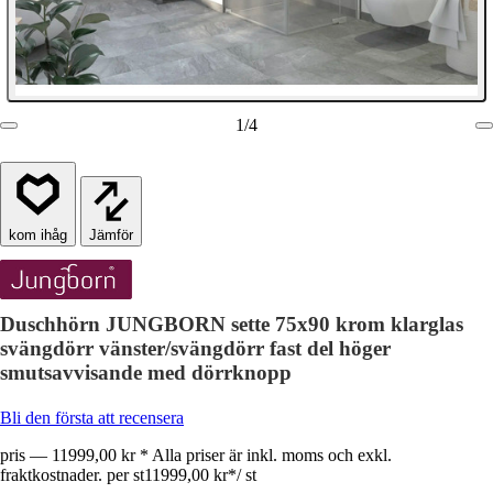
1
/
4
Jämför
Duschhörn JUNGBORN sette 75x90 krom klarglas
svängdörr vänster/svängdörr fast del höger
smutsavvisande med dörrknopp
Bli den första att recensera
pris — 11999,00 kr * Alla priser är inkl. moms och exkl.
fraktkostnader. per st
11999,00 kr
*
/
st