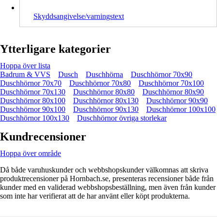
Skyddsangivelse/varningstext
Ytterligare kategorier
Hoppa över lista
Badrum & VVS
Dusch
Duschhörna
Duschhörnor 70x90
Duschhörnor 70x70
Duschhörnor 70x80
Duschhörnor 70x100
Duschhörnor 70x130
Duschhörnor 80x80
Duschhörnor 80x90
Duschhörnor 80x100
Duschhörnor 80x130
Duschhörnor 90x90
Duschhörnor 90x100
Duschhörnor 90x130
Duschhörnor 100x100
Duschhörnor 100x130
Duschhörnor övriga storlekar
Kundrecensioner
Hoppa över område
Då både varuhuskunder och webbshopskunder välkomnas att skriva
produktrecensioner på Hornbach.se, presenteras recensioner både från
kunder med en validerad webbshopsbeställning, men även från kunder
som inte har verifierat att de har använt eller köpt produkterna.