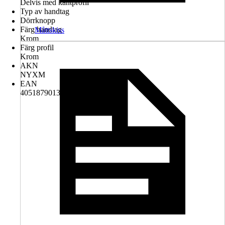
Delvis med kantprofil
Typ av handtag
Dörrknopp
Färg handtag
Måttskiss
Krom
Färg profil
Krom
AKN
NYXM
EAN
4051879013833