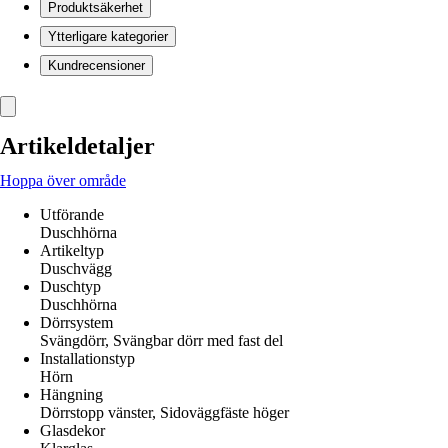
Produktsäkerhet
Ytterligare kategorier
Kundrecensioner
Artikeldetaljer
Hoppa över område
Utförande
Duschhörna
Artikeltyp
Duschvägg
Duschtyp
Duschhörna
Dörrsystem
Svängdörr, Svängbar dörr med fast del
Installationstyp
Hörn
Hängning
Dörrstopp vänster, Sidoväggfäste höger
Glasdekor