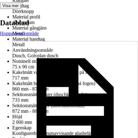
Klarglas
Handtag
Visa mer
Dörrknopp
Material profil
Datablad
Aluminium
Material gångjärn
Hoppa över område
Metall
Material handtag
Metall
Användningsområde
Dusch, Golvplan dusch
Nominell storlek i cm
75 x 90 cm
Kakelmått vänster (glasrutans mitt på fogen)
717 mm
Kakelmått höger (glasrutans mitt på fogen)
860 mm - 874 mm
Sektionsmått vänster (duschkabinmått)
733 mm
Sektionsmått höger (duschkabinmått)
872 mm - 886 mm
Höjd
2 000 mm
Egenskap
Konfigurerbar, Smutsavvisande glasbeläggning