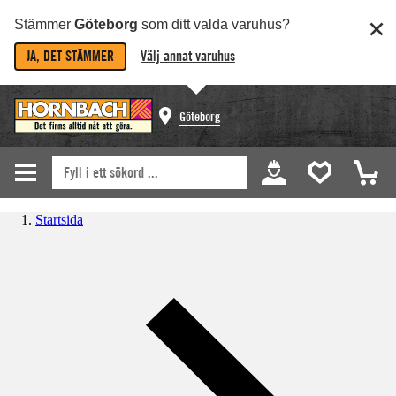
Stämmer
Göteborg
som ditt valda varuhus?
JA, DET STÄMMER
Välj annat varuhus
Göteborg
Startsida