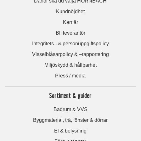
Därför ska du välja HORNBACH
Kundnöjdhet
Karriär
Bli leverantör
Integritets– & personuppgiftspolicy
Visselblåsarpolicy & –rapportering
Miljöskydd & hållbarhet
Press / media
Sortiment & guider
Badrum & VVS
Byggmaterial, trä, fönster & dörrar
El & belysning