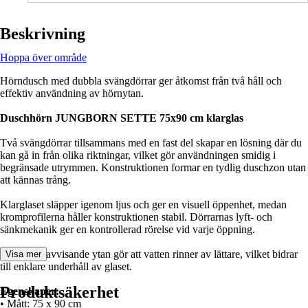
Beskrivning
Hoppa över område
Hörndusch med dubbla svängdörrar ger åtkomst från två håll och
effektiv användning av hörnytan.
Duschhörn JUNGBORN SETTE 75x90 cm klarglas
Två svängdörrar tillsammans med en fast del skapar en lösning där du
kan gå in från olika riktningar, vilket gör användningen smidig i
begränsade utrymmen. Konstruktionen formar en tydlig duschzon utan
att kännas trång.
Klarglaset släpper igenom ljus och ger en visuell öppenhet, medan
kromprofilerna håller konstruktionen stabil. Dörrarnas lyft- och
sänkmekanik ger en kontrollerad rörelse vid varje öppning.
Den smutsavvisande ytan gör att vatten rinner av lättare, vilket bidrar
Visa mer
till enklare underhåll av glaset.
Produktsäkerhet
Egenskaper:
• Mått: 75 x 90 cm