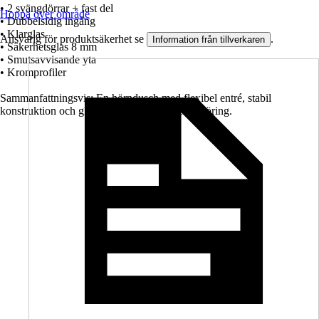
• 2 svängdörrar + fast del
Hoppa över område
• Dubbelsidig ingång
• Klarglas
Ansvarig för produktsäkerhet se
.
Information från tillverkaren
• Säkerhetsglas 8 mm
• Smutsavvisande yta
• Kromprofiler
Sammanfattningsvis: En hörndusch med flexibel entré, stabil
konstruktion och glas som kräver mindre rengöring.