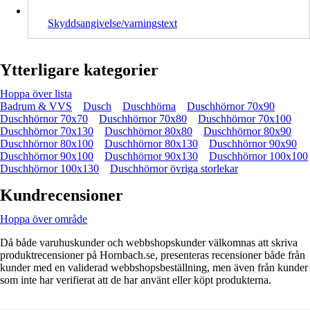
Skyddsangivelse/varningstext
Ytterligare kategorier
Hoppa över lista
Badrum & VVS
Dusch
Duschhörna
Duschhörnor 70x90
Duschhörnor 70x70
Duschhörnor 70x80
Duschhörnor 70x100
Duschhörnor 70x130
Duschhörnor 80x80
Duschhörnor 80x90
Duschhörnor 80x100
Duschhörnor 80x130
Duschhörnor 90x90
Duschhörnor 90x100
Duschhörnor 90x130
Duschhörnor 100x100
Duschhörnor 100x130
Duschhörnor övriga storlekar
Kundrecensioner
Hoppa över område
Då både varuhuskunder och webbshopskunder välkomnas att skriva
produktrecensioner på Hornbach.se, presenteras recensioner både från
kunder med en validerad webbshopsbeställning, men även från kunder
som inte har verifierat att de har använt eller köpt produkterna.