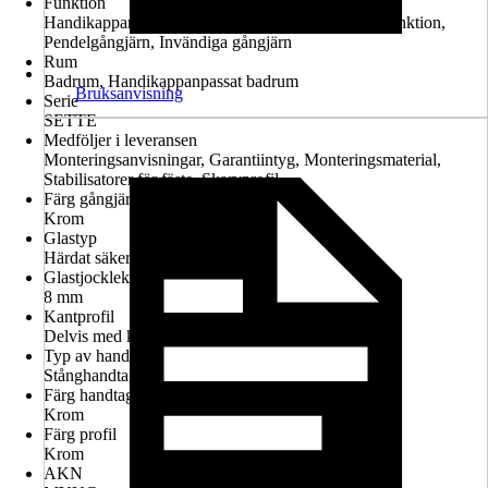
Funktion
Handikappanpassad montering möjlig, Lyft-sänk-funktion,
Pendelgångjärn, Invändiga gångjärn
Rum
Badrum, Handikappanpassat badrum
Bruksanvisning
Serie
SETTE
Medföljer i leveransen
Monteringsanvisningar, Garantiintyg, Monteringsmaterial,
Stabilisatorer för fäste, Skarvprofil
Färg gångjärn
Krom
Glastyp
Härdat säkerhetsglas
Glastjocklek
8 mm
Kantprofil
Delvis med kantprofil
Typ av handtag
Stånghandtag
Färg handtag
Krom
Färg profil
Krom
AKN