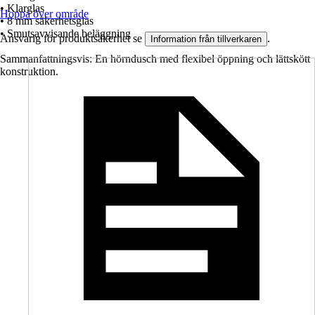
• Klarglas
Hoppa över område
• 8 mm säkerhetsglas
• Smutsavvisande beläggning
Ansvarig för produktsäkerhet se
.
Information från tillverkaren
Sammanfattningsvis: En hörndusch med flexibel öppning och lättskött
konstruktion.