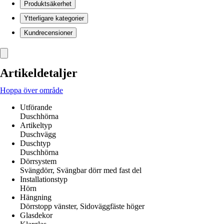
Produktsäkerhet
Ytterligare kategorier
Kundrecensioner
Artikeldetaljer
Hoppa över område
Utförande
Duschhörna
Artikeltyp
Duschvägg
Duschtyp
Duschhörna
Dörrsystem
Svängdörr, Svängbar dörr med fast del
Installationstyp
Hörn
Hängning
Dörrstopp vänster, Sidoväggfäste höger
Glasdekor