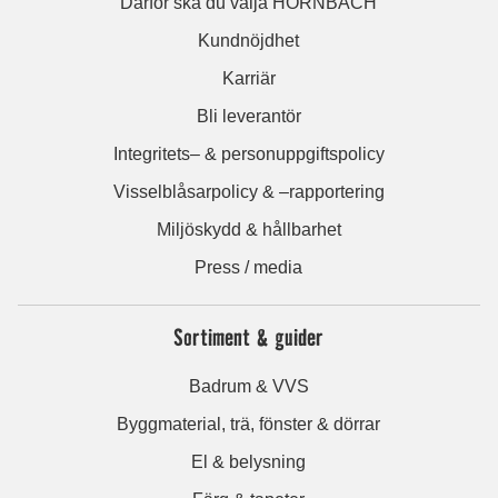
Därför ska du välja HORNBACH
Kundnöjdhet
Karriär
Bli leverantör
Integritets– & personuppgiftspolicy
Visselblåsarpolicy & –rapportering
Miljöskydd & hållbarhet
Press / media
Sortiment & guider
Badrum & VVS
Byggmaterial, trä, fönster & dörrar
El & belysning