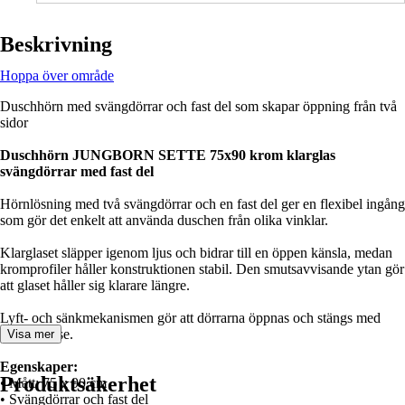
Beskrivning
Hoppa över område
Duschhörn med svängdörrar och fast del som skapar öppning från två
sidor
Duschhörn JUNGBORN SETTE 75x90 krom klarglas
svängdörrar med fast del
Hörnlösning med två svängdörrar och en fast del ger en flexibel ingång
som gör det enkelt att använda duschen från olika vinklar.
Klarglaset släpper igenom ljus och bidrar till en öppen känsla, medan
kromprofiler håller konstruktionen stabil. Den smutsavvisande ytan gör
att glaset håller sig klarare längre.
Lyft- och sänkmekanismen gör att dörrarna öppnas och stängs med
jämn rörelse.
Visa mer
Egenskaper:
Produktsäkerhet
• Mått: 75 x 90 cm
• Svängdörrar och fast del