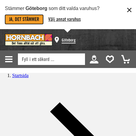
Stämmer
Göteborg
som ditt valda varuhus?
JA, DET STÄMMER
Välj annat varuhus
Göteborg
Startsida