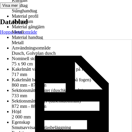
Klarglas
Handtag
Visa mer
Stånghandtag
Material profil
Datablad
Aluminium
Material gångjärn
Hoppa över område
Metall
Material handtag
Metall
Användningsområde
Dusch, Golvplan dusch
Nominell storlek i cm
75 x 90 cm
Kakelmått vänster (glasrutans mitt på fogen)
717 mm
Kakelmått höger (glasrutans mitt på fogen)
860 mm - 874 mm
Sektionsmått vänster (duschkabinmått)
733 mm
Sektionsmått höger (duschkabinmått)
872 mm - 886 mm
Höjd
2 000 mm
Egenskap
Smutsavvisande glasbeläggning