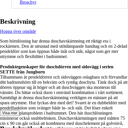
Broschyr
Beskrivning
Hoppa över område
Som hörnlösning har denna duschavskärmning ett riktigt ess i
rockärmen. Den är utrustad med stötdämpande handtag och en 2-delad
pendeldörr som kan öppnas både inåt och utåt, något som ger mer
utrymme och flexibilitet i badrummet.
Produktegenskaper för duschdörren med sidovägg i serien
SETTE från Jungborn
Tillsammans är pendeldörren och sidoväggen oslagbara och förvandlar
ditt badrumshörn till en bekväm och rymlig duschyta. Tänk dock på att
dörren öppnar sig åt höger och att duschväggen ska monteras till
vänster. Du hittar också duon i omvänd kombination i vårt sortiment.
Samtidigt är denna duschavskärmning verkligen en mästare på att
spara utrymme. Hur lyckas den med det? Svaret är en dubbeldörr med
pendelfunktion som svänger både in- och utåt. Det löser enkelt
eventuella platsproblem i badrummet. Den här duschlösningen
Visa mer
minimerar också snubbelrisken. Duschavskärmningen med måtten 75
cm x 90 cm går också att kombinera med duschelement på golvnivå,