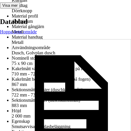
Klarglas
Handtag
Visa mer
Dörrknopp
Material profil
Datablad
Aluminium
Material gångjärn
Hoppa över område
Metall
Material handtag
Metall
Användningsområde
Dusch, Golvplan dusch
Nominell storlek i cm
75 x 90 cm
Kakelmått vänster (glasrutans mitt på fogen)
710 mm - 724 mm
Kakelmått höger (glasrutans mitt på fogen)
867 mm
Sektionsmått vänster (duschkabinmått)
722 mm - 736 mm
Sektionsmått höger (duschkabinmått)
883 mm
Höjd
2 000 mm
Egenskap
Smutsavvisande glasbeläggning