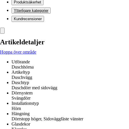
Produktsäkerhet
Ytterligare kategorier
Kundrecensioner
Artikeldetaljer
Hoppa över område
Utförande
Duschhörna
Artikeltyp
Duschvägg
Duschtyp
Duschdörr med sidovägg
Dörrsystem
Svängdörr
Installationstyp
Hörn
Hängning
Dörrstopp höger, Sidoväggfäste vänster
Glasdekor