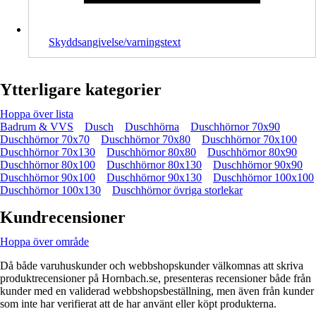
Skyddsangivelse/varningstext
Ytterligare kategorier
Hoppa över lista
Badrum & VVS
Dusch
Duschhörna
Duschhörnor 70x90
Duschhörnor 70x70
Duschhörnor 70x80
Duschhörnor 70x100
Duschhörnor 70x130
Duschhörnor 80x80
Duschhörnor 80x90
Duschhörnor 80x100
Duschhörnor 80x130
Duschhörnor 90x90
Duschhörnor 90x100
Duschhörnor 90x130
Duschhörnor 100x100
Duschhörnor 100x130
Duschhörnor övriga storlekar
Kundrecensioner
Hoppa över område
Då både varuhuskunder och webbshopskunder välkomnas att skriva
produktrecensioner på Hornbach.se, presenteras recensioner både från
kunder med en validerad webbshopsbeställning, men även från kunder
som inte har verifierat att de har använt eller köpt produkterna.