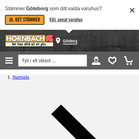
Stämmer
Göteborg
som ditt valda varuhus?
JA, DET STÄMMER
Välj annat varuhus
Göteborg
Startsida