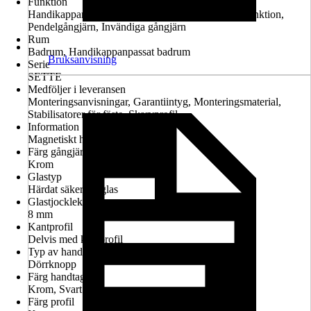
Funktion
Handikappanpassad montering möjlig, Lyft-sänk-funktion,
Pendelgångjärn, Invändiga gångjärn
Rum
Badrum, Handikappanpassat badrum
Bruksanvisning
Serie
SETTE
Medföljer i leveransen
Monteringsanvisningar, Garantiintyg, Monteringsmaterial,
Stabilisatorer för fäste, Skarvprofil
Information
Magnetiskt handtag
Färg gångjärn
Krom
Glastyp
Härdat säkerhetsglas
Glastjocklek
8 mm
Kantprofil
Delvis med kantprofil
Typ av handtag
Dörrknopp
Färg handtag
Krom, Svart
Färg profil