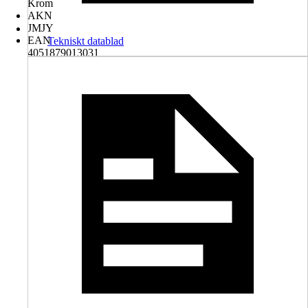
Krom
AKN
JMJY
EAN
Tekniskt datablad
4051879013031