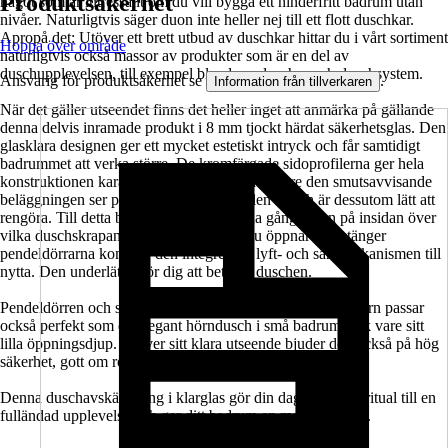
Produktsäkerhet
något som är intressant om du vill bygga ett hinderfritt badrum utan
nivåer. Naturligtvis säger duon inte heller nej till ett flott duschkar.
Apropå det: Utöver ett brett utbud av duschkar hittar du i vårt sortiment
Hoppa över område
naturligtvis också massor av produkter som är en del av
duschupplevelsen, till exempel blandare, duschar och duschsystem.
Ansvarig för produktsäkerhet se
.
Information från tillverkaren
När det gäller utseendet finns det heller inget att anmärka på gällande
denna delvis inramade produkt i 8 mm tjockt härdat säkerhetsglas. Den
glasklara designen ger ett mycket estetiskt intryck och får samtidigt
badrummet att verka större. De kromfärgade sidoprofilerna ger hela
konstruktionen karaktär och stabilitet. Tack vare den smutsavvisande
beläggningen ser produkten alltid välhållen ut och är dessutom lätt att
rengöra. Till detta bidrar också de infällda gångjärnen på insidan över
vilka duschskrapan glider elegant. När du öppnar och stänger
pendeldörrarna kommer den integrerade lyft- och sänkmekanismen till
nytta. Den underlättar för dig att beträda duschen.
Pendeldörren och sidoväggen i serien SETTE från Jungborn passar
också perfekt som en elegant hörndusch i små badrum tack vare sitt
lilla öppningsdjup. Utöver sitt klara utseende bjuder den också på hög
säkerhet, gott om rörelsefrihet och komfort.
Denna duschavskärmning i klarglas gör din dagliga duschritual till en
fulländad upplevelse och ger ditt badrum en modern touch.