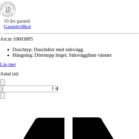
10 års garanti
Garantivillkor
Art.nr
10603895
Duschtyp
:
Duschdörr med sidovägg
Hängning
:
Dörrstopp höger, Sidoväggfäste vänster
Läs mer
Antal (st)
1 st