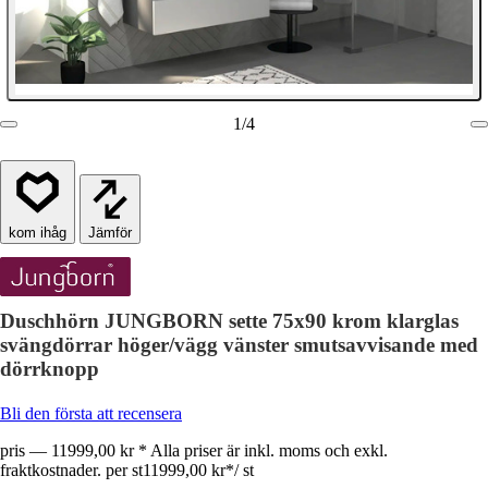
1
/
4
Jämför
Duschhörn JUNGBORN sette 75x90 krom klarglas
svängdörrar höger/vägg vänster smutsavvisande med
dörrknopp
Bli den första att recensera
pris — 11999,00 kr * Alla priser är inkl. moms och exkl.
fraktkostnader. per st
11999,00 kr
*
/
st