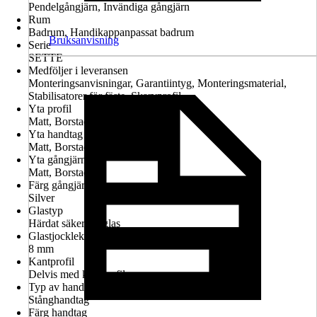
Pendelgångjärn, Invändiga gångjärn
Rum
Badrum, Handikappanpassat badrum
Bruksanvisning
Serie
SETTE
Medföljer i leveransen
Monteringsanvisningar, Garantiintyg, Monteringsmaterial,
Stabilisatorer för fäste, Skarvprofil
Yta profil
Matt, Borstad
Yta handtag
Matt, Borstad
Yta gångjärn
Matt, Borstad
Färg gångjärn
Silver
Glastyp
Härdat säkerhetsglas
Glastjocklek
8 mm
Kantprofil
Delvis med kantprofil
Typ av handtag
Stånghandtag
Färg handtag