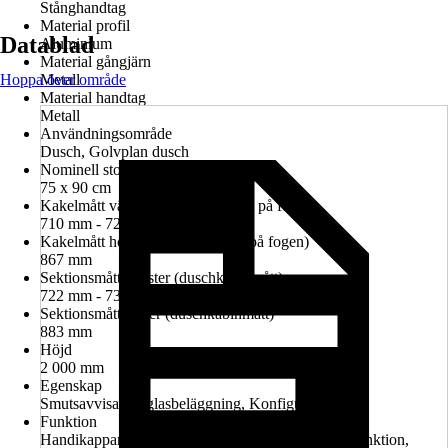
Stånghandtag
Material profil
Datablad
Aluminium
Material gångjärn
Hoppa över område
Metall
Material handtag
Metall
Användningsområde
Dusch, Golvplan dusch
Nominell storlek i cm
75 x 90 cm
Kakelmått vänster (glasrutans mitt på fogen)
710 mm - 724 mm
Kakelmått höger (glasrutans mitt på fogen)
867 mm
Sektionsmått vänster (duschkabinmått)
722 mm - 736 mm
Sektionsmått höger (duschkabinmått)
883 mm
Höjd
2 000 mm
Egenskap
Smutsavvisande glasbeläggning, Konfigurerbar
Funktion
Handikappanpassad montering möjlig, Lyft-sänk-funktion,