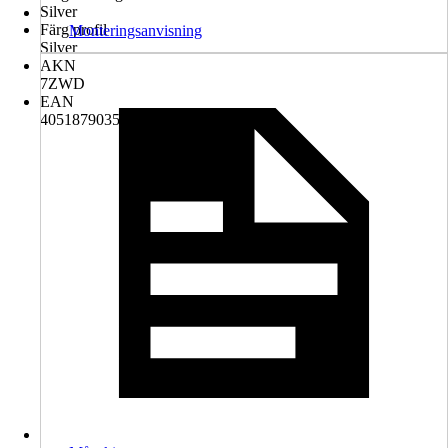
Silver
Färg profil
Monteringsanvisning
Silver
AKN
7ZWD
EAN
4051879035200