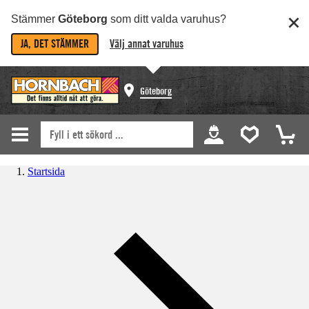
Stämmer
Göteborg
som ditt valda varuhus?
JA, DET STÄMMER
Välj annat varuhus
Göteborg
Startsida