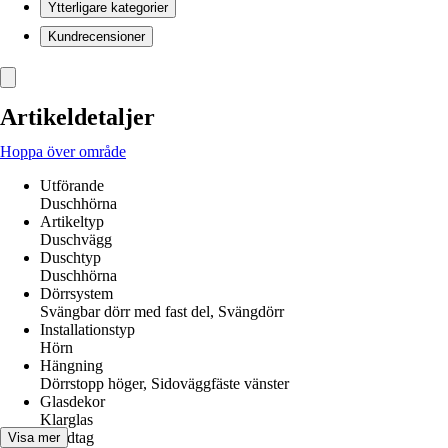
Ytterligare kategorier
Kundrecensioner
Artikeldetaljer
Hoppa över område
Utförande
Duschhörna
Artikeltyp
Duschvägg
Duschtyp
Duschhörna
Dörrsystem
Svängbar dörr med fast del, Svängdörr
Installationstyp
Hörn
Hängning
Dörrstopp höger, Sidoväggfäste vänster
Glasdekor
Klarglas
Handtag
Visa mer