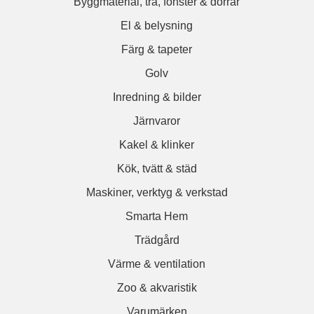
Byggmaterial, trä, fönster & dörrar
El & belysning
Färg & tapeter
Golv
Inredning & bilder
Järnvaror
Kakel & klinker
Kök, tvätt & städ
Maskiner, verktyg & verkstad
Smarta Hem
Trädgård
Värme & ventilation
Zoo & akvaristik
Varumärken