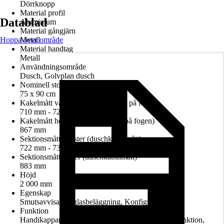
Dörrknopp
Material profil
Datablad
Aluminium
Material gångjärn
Hoppa över område
Metall
Material handtag
Metall
Användningsområde
Dusch, Golvplan dusch
Nominell storlek i cm
75 x 90 cm
Kakelmått vänster (glasrutans mitt på fogen)
710 mm - 724 mm
Kakelmått höger (glasrutans mitt på fogen)
867 mm
Sektionsmått vänster (duschkabinmått)
722 mm - 736 mm
Sektionsmått höger (duschkabinmått)
883 mm
Höjd
2 000 mm
Egenskap
Smutsavvisande glasbeläggning, Konfigurerbar
Funktion
Handikappanpassad montering möjlig, Lyft-sänk-funktion,