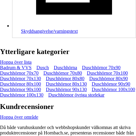
Skyddsangivelse/varningstext
Ytterligare kategorier
Hoppa över lista
Badrum & VVS
Dusch
Duschhörna
Duschhörnor 70x90
Duschhörnor 70x70
Duschhörnor 70x80
Duschhörnor 70x100
Duschhörnor 70x130
Duschhörnor 80x80
Duschhörnor 80x90
Duschhörnor 80x100
Duschhörnor 80x130
Duschhörnor 90x90
Duschhörnor 90x100
Duschhörnor 90x130
Duschhörnor 100x100
Duschhörnor 100x130
Duschhörnor övriga storlekar
Kundrecensioner
Hoppa över område
Då både varuhuskunder och webbshopskunder välkomnas att skriva
produktrecensioner på Hornbach.se, presenteras recensioner både från