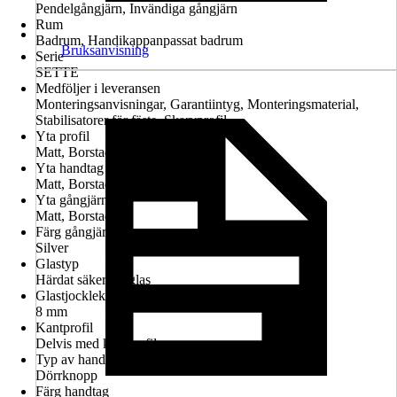
Pendelgångjärn, Invändiga gångjärn
Rum
Badrum, Handikappanpassat badrum
Bruksanvisning
Serie
SETTE
Medföljer i leveransen
Monteringsanvisningar, Garantiintyg, Monteringsmaterial,
Stabilisatorer för fäste, Skarvprofil
Yta profil
Matt, Borstad
Yta handtag
Matt, Borstad
Yta gångjärn
Matt, Borstad
Färg gångjärn
Silver
Glastyp
Härdat säkerhetsglas
Glastjocklek
8 mm
Kantprofil
Delvis med kantprofil
Typ av handtag
Dörrknopp
Färg handtag