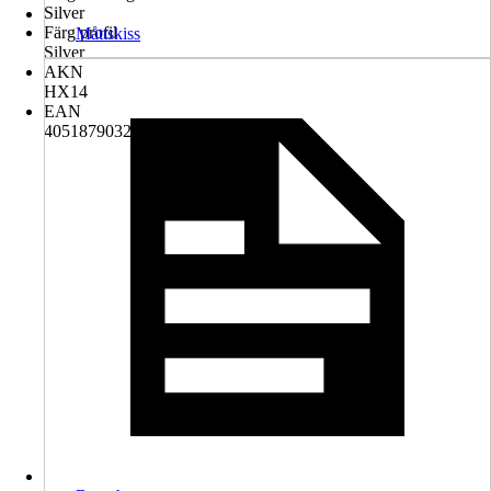
Silver
Färg profil
Måttskiss
Silver
AKN
HX14
EAN
4051879032988