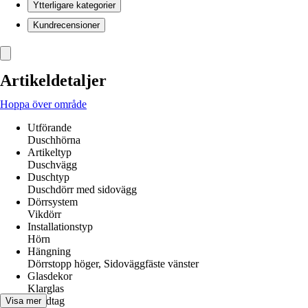
Ytterligare kategorier
Kundrecensioner
Artikeldetaljer
Hoppa över område
Utförande
Duschhörna
Artikeltyp
Duschvägg
Duschtyp
Duschdörr med sidovägg
Dörrsystem
Vikdörr
Installationstyp
Hörn
Hängning
Dörrstopp höger, Sidoväggfäste vänster
Glasdekor
Klarglas
Handtag
Visa mer