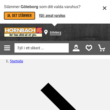
Stämmer
Göteborg
som ditt valda varuhus?
JA, DET STÄMMER
Välj annat varuhus
Göteborg
Startsida