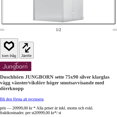
1
/
2
Jämför
Duschhörn JUNGBORN sette 75x90 silver klarglas
vägg vänster/vikdörr höger smutsavvisande med
dörrknopp
Bli den första att recensera
pris — 20999,00 kr * Alla priser är inkl. moms och exkl.
fraktkostnader. per st
20999,00 kr
*
/
st