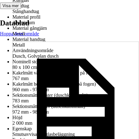
Klarglas
Handtag
Visa mer
Stånghandtag
Material profil
Datablad
Aluminium
Material gångjärn
Hoppa över område
Metall
Material handtag
Metall
Användningsområde
Dusch, Golvplan dusch
Nominell storlek i cm
80 x 100 cm
Kakelmått vänster (glasrutans mitt på fogen)
767 mm
Kakelmått höger (glasrutans mitt på fogen)
960 mm - 974 mm
Sektionsmått vänster (duschkabinmått)
783 mm
Sektionsmått höger (duschkabinmått)
972 mm - 986 mm
Höjd
2 000 mm
Egenskap
Smutsavvisande glasbeläggning