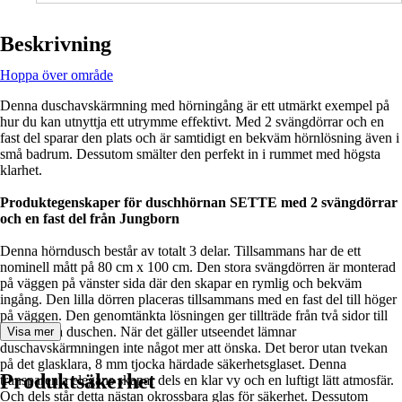
Beskrivning
Hoppa över område
Denna duschavskärmning med hörningång är ett utmärkt exempel på
hur du kan utnyttja ett utrymme effektivt. Med 2 svängdörrar och en
fast del sparar den plats och är samtidigt en bekväm hörnlösning även i
små badrum. Dessutom smälter den perfekt in i rummet med högsta
klarhet.
Produktegenskaper för duschhörnan SETTE med 2 svängdörrar
och en fast del från Jungborn
Denna hörndusch består av totalt 3 delar. Tillsammans har de ett
nominell mått på 80 cm x 100 cm. Den stora svängdörren är monterad
på väggen på vänster sida där den skapar en rymlig och bekväm
ingång. Den lilla dörren placeras tillsammans med en fast del till höger
på väggen. Den genomtänkta lösningen ger tillträde från två sidor till
den härliga duschen. När det gäller utseendet lämnar
Visa mer
duschavskärmningen inte något mer att önska. Det beror utan tvekan
på det glasklara, 8 mm tjocka härdade säkerhetsglaset. Denna
Produktsäkerhet
transparenta elegans skapar dels en klar vy och en luftigt lätt atmosfär.
Och dels står detta nästan okrossbara glas för säkerhet. Dessutom