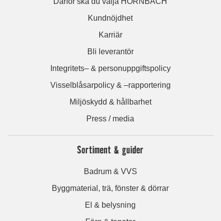
Därför ska du välja HORNBACH
Kundnöjdhet
Karriär
Bli leverantör
Integritets– & personuppgiftspolicy
Visselblåsarpolicy & –rapportering
Miljöskydd & hållbarhet
Press / media
Sortiment & guider
Badrum & VVS
Byggmaterial, trä, fönster & dörrar
El & belysning