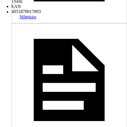
TSHE
EAN
4051879017893
Måttskiss