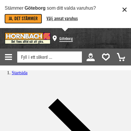
Stämmer
Göteborg
som ditt valda varuhus?
JA, DET STÄMMER
Välj annat varuhus
Göteborg
Startsida