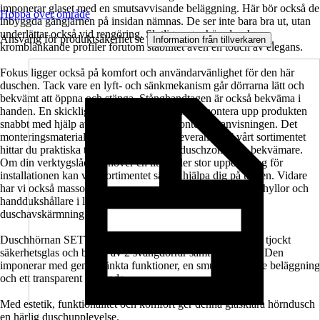
imponerar glaset med en smutsavvisande beläggning. Här bör också de
Hoppa över område
inbyggda gångjärnen på insidan nämnas. De ser inte bara bra ut, utan
underlättar också vid rengöring. Slutligen ger hörnduschens
Ansvarig för produktsäkerhet se
.
Information från tillverkaren
kromblänkande profiler förutom stabilitet även en touch av elegans.
Fokus ligger också på komfort och användarvänlighet för den här
duschen. Tack vare en lyft- och sänkmekanism går dörrarna lätt och
bekvämt att öppna och stänga. Stånghandtagen är också bekväma i
handen. En skicklig hemmafixare bör kunna montera upp produkten
snabbt med hjälp av den medföljande monteringsanvisningen. Det
monteringsmaterial som behövs ingår i leveransen. I vårt sortimentet
hittar du praktiska tillbehör som gör din duschzon ännu bekvämare.
Om din verktygslåda behöver en liten eller stor uppdatering för
installationen kan vårt sortimentet säkert hjälpa dig på traven. Vidare
har vi också massor av accessoarer som tvålpumpar, duschhyllor och
handdukshållare i lager som passar perfekt till din nya
duschavskärmning.
Duschhörnan SETTE från Jungborn är tillverkad av 8 mm tjockt
säkerhetsglas och består av 2 svängdörrar samt en fast del. Den
imponerar med genomtänkta funktioner, en smutsavvisande beläggning
och ett transparent utseende.
Med estetik, funktionalitet och komfort ger denna glasklara hörndusch
en härlig duschupplevelse.