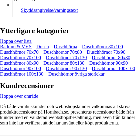
Skyddsangivelse/varningstext
Ytterligare kategorier
Hoppa över lista
Badrum & VVS
Dusch
Duschhörna
Duschhörnor 80x100
Duschhörnor 70x70
Duschhörnor 70x80
Duschhörnor 70x90
Duschhörnor 70x100
Duschhörnor 70x130
Duschhörnor 80x80
Duschhörnor 80x90
Duschhörnor 80x130
Duschhörnor 90x90
Duschhörnor 90x100
Duschhörnor 90x130
Duschhörnor 100x100
Duschhörnor 100x130
Duschhörnor övriga storlekar
Kundrecensioner
Hoppa över område
Då både varuhuskunder och webbshopskunder välkomnas att skriva
produktrecensioner på Hornbach.se, presenteras recensioner både från
kunder med en validerad webbshopsbeställning, men även från kunder
som inte har verifierat att de har använt eller köpt produkterna.