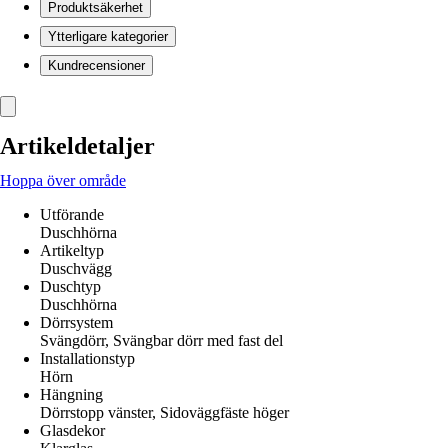
Produktsäkerhet
Ytterligare kategorier
Kundrecensioner
Artikeldetaljer
Hoppa över område
Utförande
Duschhörna
Artikeltyp
Duschvägg
Duschtyp
Duschhörna
Dörrsystem
Svängdörr, Svängbar dörr med fast del
Installationstyp
Hörn
Hängning
Dörrstopp vänster, Sidoväggfäste höger
Glasdekor