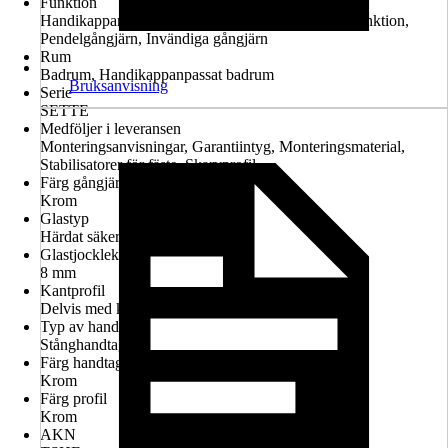
Funktion
Handikappanpassad montering möjlig, Lyft-sänk-funktion,
Pendelgångjärn, Invändiga gångjärn
Rum
Badrum, Handikappanpassat badrum
Bruksanvisning
Serie
SETTE
Medföljer i leveransen
Monteringsanvisningar, Garantiintyg, Monteringsmaterial,
Stabilisatorer för fäste, Skarvprofil
Färg gångjärn
Krom
Glastyp
Härdat säkerhetsglas
Glastjocklek
8 mm
Kantprofil
Delvis med kantprofil
Typ av handtag
Stånghandtag
Färg handtag
Krom
Färg profil
Krom
AKN