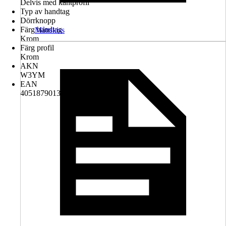
Delvis med kantprofil
Typ av handtag
Dörrknopp
Färg handtag
Måttskiss
Krom
Färg profil
Krom
AKN
W3YM
EAN
4051879013246