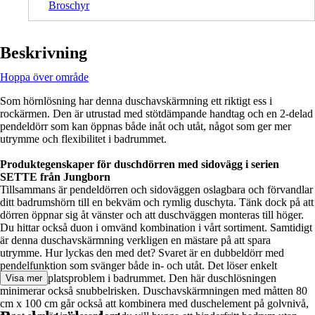
Broschyr
Beskrivning
Hoppa över område
Som hörnlösning har denna duschavskärmning ett riktigt ess i
rockärmen. Den är utrustad med stötdämpande handtag och en 2-delad
pendeldörr som kan öppnas både inåt och utåt, något som ger mer
utrymme och flexibilitet i badrummet.
Produktegenskaper för duschdörren med sidovägg i serien
SETTE från Jungborn
Tillsammans är pendeldörren och sidoväggen oslagbara och förvandlar
ditt badrumshörn till en bekväm och rymlig duschyta. Tänk dock på att
dörren öppnar sig åt vänster och att duschväggen monteras till höger.
Du hittar också duon i omvänd kombination i vårt sortiment. Samtidigt
är denna duschavskärmning verkligen en mästare på att spara
utrymme. Hur lyckas den med det? Svaret är en dubbeldörr med
pendelfunktion som svänger både in- och utåt. Det löser enkelt
eventuella platsproblem i badrummet. Den här duschlösningen
Visa mer
minimerar också snubbelrisken. Duschavskärmningen med måtten 80
cm x 100 cm går också att kombinera med duschelement på golvnivå,