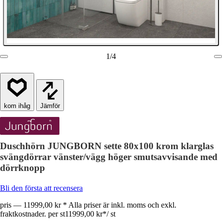
1
/
4
Jämför
Duschhörn JUNGBORN sette 80x100 krom klarglas
svängdörrar vänster/vägg höger smutsavvisande med
dörrknopp
Bli den första att recensera
pris — 11999,00 kr * Alla priser är inkl. moms och exkl.
fraktkostnader. per st
11999,00 kr
*
/
st