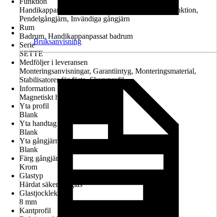
Funktion
Handikappanpassad montering möjlig, Lyft-sänk-funktion,
Pendelgångjärn, Invändiga gångjärn
Rum
Badrum, Handikappanpassat badrum
Bruksanvisning
Serie
SETTE
Medföljer i leveransen
Monteringsanvisningar, Garantiintyg, Monteringsmaterial,
Stabilisatorer för fäste, Skarvprofil
Information
Magnetiskt handtag
Yta profil
Blank
Yta handtag
Blank
Yta gångjärn
Blank
Färg gångjärn
Krom
Glastyp
Härdat säkerhetsglas
Glastjocklek
8 mm
Kantprofil