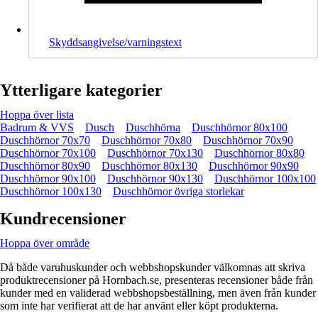
Skyddsangivelse/varningstext
Ytterligare kategorier
Hoppa över lista
Badrum & VVS
Dusch
Duschhörna
Duschhörnor 80x100
Duschhörnor 70x70
Duschhörnor 70x80
Duschhörnor 70x90
Duschhörnor 70x100
Duschhörnor 70x130
Duschhörnor 80x80
Duschhörnor 80x90
Duschhörnor 80x130
Duschhörnor 90x90
Duschhörnor 90x100
Duschhörnor 90x130
Duschhörnor 100x100
Duschhörnor 100x130
Duschhörnor övriga storlekar
Kundrecensioner
Hoppa över område
Då både varuhuskunder och webbshopskunder välkomnas att skriva
produktrecensioner på Hornbach.se, presenteras recensioner både från
kunder med en validerad webbshopsbeställning, men även från kunder
som inte har verifierat att de har använt eller köpt produkterna.