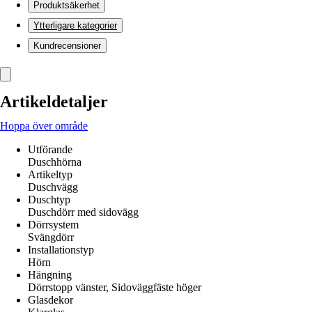
Produktsäkerhet
Ytterligare kategorier
Kundrecensioner
Artikeldetaljer
Hoppa över område
Utförande
Duschhörna
Artikeltyp
Duschvägg
Duschtyp
Duschdörr med sidovägg
Dörrsystem
Svängdörr
Installationstyp
Hörn
Hängning
Dörrstopp vänster, Sidoväggfäste höger
Glasdekor