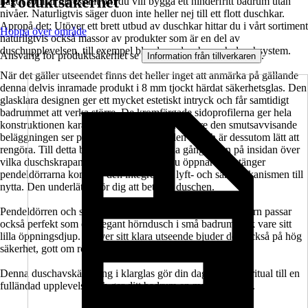
Produktsäkerhet
något som är intressant om du vill bygga ett hinderfritt badrum utan
nivåer. Naturligtvis säger duon inte heller nej till ett flott duschkar.
Apropå det: Utöver ett brett utbud av duschkar hittar du i vårt sortiment
Hoppa över område
naturligtvis också massor av produkter som är en del av
duschupplevelsen, till exempel blandare, duschar och duschsystem.
Ansvarig för produktsäkerhet se
.
Information från tillverkaren
När det gäller utseendet finns det heller inget att anmärka på gällande
denna delvis inramade produkt i 8 mm tjockt härdat säkerhetsglas. Den
glasklara designen ger ett mycket estetiskt intryck och får samtidigt
badrummet att verka större. De kromfärgade sidoprofilerna ger hela
konstruktionen karaktär och stabilitet. Tack vare den smutsavvisande
beläggningen ser produkten alltid välhållen ut och är dessutom lätt att
rengöra. Till detta bidrar också de infällda gångjärnen på insidan över
vilka duschskrapan glider elegant. När du öppnar och stänger
pendeldörrarna kommer den integrerade lyft- och sänkmekanismen till
nytta. Den underlättar för dig att beträda duschen.
Pendeldörren och sidoväggen i serien SETTE från Jungborn passar
också perfekt som en elegant hörndusch i små badrum tack vare sitt
lilla öppningsdjup. Utöver sitt klara utseende bjuder den också på hög
säkerhet, gott om rörelsefrihet och komfort.
Denna duschavskärmning i klarglas gör din dagliga duschritual till en
fulländad upplevelse och ger ditt badrum en modern touch.