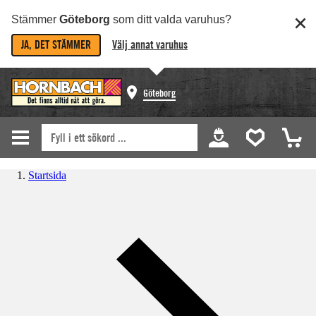
Stämmer
Göteborg
som ditt valda varuhus?
JA, DET STÄMMER
Välj annat varuhus
Göteborg
Startsida