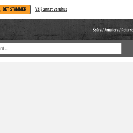
A, DET STÄMMER
Välj annat varuhus
Spåra / Annullera / Return