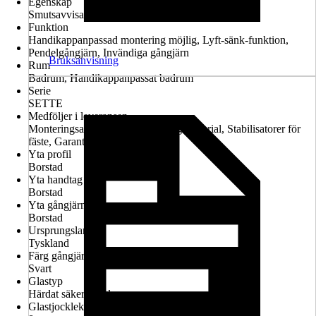
Egenskap
Smutsavvisande glasbeläggning, Konfigurerbar
Funktion
Handikappanpassad montering möjlig, Lyft-sänk-funktion,
Pendelgångjärn, Invändiga gångjärn
Bruksanvisning
Rum
Badrum, Handikappanpassat badrum
Serie
SETTE
Medföljer i leveransen
Monteringsanvisningar, Monteringsmaterial, Stabilisatorer för
fäste, Garantiintyg
Yta profil
Borstad
Yta handtag
Borstad
Yta gångjärn
Borstad
Ursprungsland
Tyskland
Färg gångjärn
Svart
Glastyp
Härdat säkerhetsglas
Glastjocklek