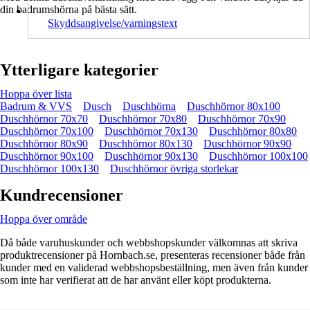
din badrumshörna på bästa sätt.
Skyddsangivelse/varningstext
Ytterligare kategorier
Hoppa över lista
Badrum & VVS
Dusch
Duschhörna
Duschhörnor 80x100
Duschhörnor 70x70
Duschhörnor 70x80
Duschhörnor 70x90
Duschhörnor 70x100
Duschhörnor 70x130
Duschhörnor 80x80
Duschhörnor 80x90
Duschhörnor 80x130
Duschhörnor 90x90
Duschhörnor 90x100
Duschhörnor 90x130
Duschhörnor 100x100
Duschhörnor 100x130
Duschhörnor övriga storlekar
Kundrecensioner
Hoppa över område
Då både varuhuskunder och webbshopskunder välkomnas att skriva
produktrecensioner på Hornbach.se, presenteras recensioner både från
kunder med en validerad webbshopsbeställning, men även från kunder
som inte har verifierat att de har använt eller köpt produkterna.