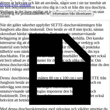
dörren är bekväm och lätt att använda, något som i sin tur innebär att
Hoppa över område
du helt bekymmersfritt kan röra dig in i och ut från din nya duschyta.
Slutligen är det även möjligt att installera ett hinderfritt badrum utan
Ansvarig för produktsäkerhet se
.
Information från tillverkaren
nivåer.
När det gäller säkerhet uppfyller SETTE-duschavskärmingen från
Jungborn alla dina önskemål. Den består av ett 8 mm tjockt, nästan
okrossbart härdat säkerhetsglas. Tack vare sin smutsavvisande
beläggning är glaset också glädjande lätt att underhålla. Det kanske
intresserar dig att du här i sortimentet inte bara hittar verktyg och
material som behövs för installationen. Här finns också praktiska
tillbehör som stänkskydd, tätningsset och reservdelar för din nya
duschkabin. För att ge den det lilla extra innehåller sortimentet också
ett brett utbud av dekorplaster för duschar och olika tillbehör. Om
denna duschavskärmning inte passar där du vill ha den så hittar du den
också i många andra storlekar.
Denna duschhörna med måtten 80 cm x 100 cm i serien SETTE från
Jungborn består av en duschdörr som monteras till vänster och en
sidovägg som monteras till höger. Tillverkad av klart och
smutsavvisande säkerhetsglas imponerar den både visuellt och
funktionellt. Den praktiska vikdörren sparar plats och gör det också
bekvämt att beträda och stiga ur duschen.
Med denna duschavskärmning med sidovägg och vikdörr utnyttjar du