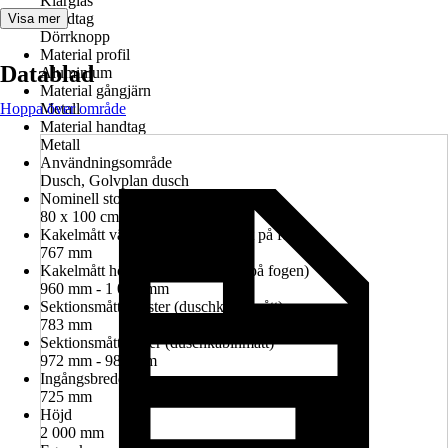
Klarglas
Handtag
Visa mer
Dörrknopp
Material profil
Datablad
Aluminium
Material gångjärn
Hoppa över område
Metall
Material handtag
Metall
Användningsområde
Dusch, Golvplan dusch
Nominell storlek i cm
80 x 100 cm
Kakelmått vänster (glasrutans mitt på fogen)
767 mm
Kakelmått höger (glasrutans mitt på fogen)
960 mm - 1 040 mm
Sektionsmått vänster (duschkabinmått)
783 mm
Sektionsmått höger (duschkabinmått)
972 mm - 986 mm
Ingångsbredd
725 mm
Höjd
2 000 mm