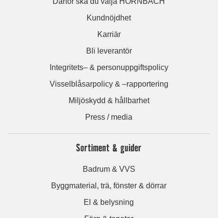
Därför ska du välja HORNBACH
Kundnöjdhet
Karriär
Bli leverantör
Integritets– & personuppgiftspolicy
Visselblåsarpolicy & –rapportering
Miljöskydd & hållbarhet
Press / media
Sortiment & guider
Badrum & VVS
Byggmaterial, trä, fönster & dörrar
El & belysning