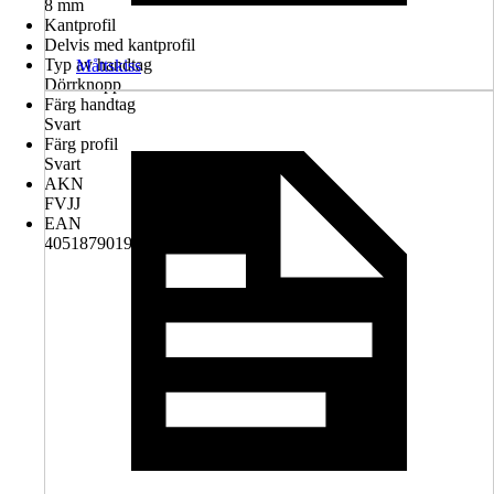
8 mm
Kantprofil
Delvis med kantprofil
Typ av handtag
Måttskiss
Dörrknopp
Färg handtag
Svart
Färg profil
Svart
AKN
FVJJ
EAN
4051879019712