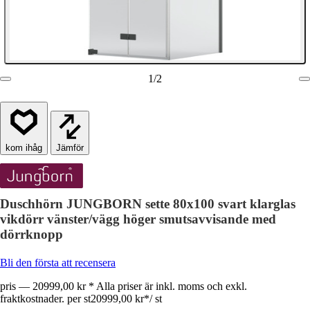
1
/
2
Jämför
Duschhörn JUNGBORN sette 80x100 svart klarglas
vikdörr vänster/vägg höger smutsavvisande med
dörrknopp
Bli den första att recensera
pris — 20999,00 kr * Alla priser är inkl. moms och exkl.
fraktkostnader. per st
20999,00 kr
*
/
st