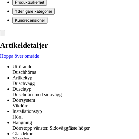
Produktsäkerhet
Ytterligare kategorier
Kundrecensioner
Artikeldetaljer
Hoppa över område
Utförande
Duschhörna
Artikeltyp
Duschvägg
Duschtyp
Duschdörr med sidovägg
Dörrsystem
Vikdörr
Installationstyp
Hörn
Hängning
Dörrstopp vänster, Sidoväggfäste höger
Glasdekor