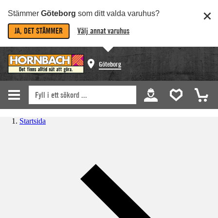
Stämmer
Göteborg
som ditt valda varuhus?
JA, DET STÄMMER
Välj annat varuhus
Göteborg
Startsida