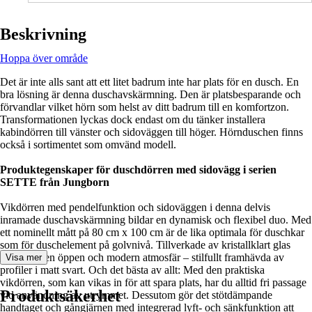
Beskrivning
Hoppa över område
Det är inte alls sant att ett litet badrum inte har plats för en dusch. En
bra lösning är denna duschavskärmning. Den är platsbesparande och
förvandlar vilket hörn som helst av ditt badrum till en komfortzon.
Transformationen lyckas dock endast om du tänker installera
kabindörren till vänster och sidoväggen till höger. Hörnduschen finns
också i sortimentet som omvänd modell.
Produktegenskaper för duschdörren med sidovägg i serien
SETTE från Jungborn
Vikdörren med pendelfunktion och sidoväggen i denna delvis
inramade duschavskärmning bildar en dynamisk och flexibel duo. Med
ett nominellt mått på 80 cm x 100 cm är de lika optimala för duschkar
som för duschelement på golvnivå. Tillverkade av kristallklart glas
skapar de en öppen och modern atmosfär – stilfullt framhävda av
Visa mer
profiler i matt svart. Och det bästa av allt: Med den praktiska
vikdörren, som kan vikas in för att spara plats, har du alltid fri passage
Produktsäkerhet
vid användning av utrymmet. Dessutom gör det stötdämpande
handtaget och gångjärnen med integrerad lyft- och sänkfunktion att