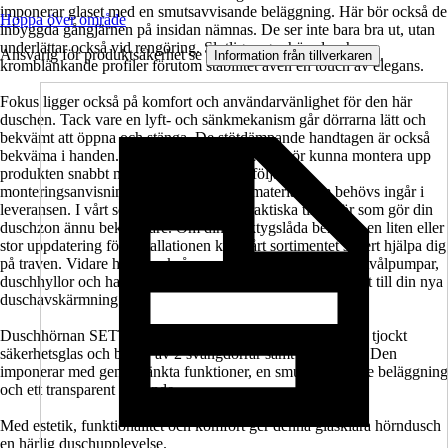
imponerar glaset med en smutsavvisande beläggning. Här bör också de
Hoppa över område
inbyggda gångjärnen på insidan nämnas. De ser inte bara bra ut, utan
underlättar också vid rengöring. Slutligen ger hörnduschens
Ansvarig för produktsäkerhet se
.
Information från tillverkaren
kromblänkande profiler förutom stabilitet även en touch av elegans.
Fokus ligger också på komfort och användarvänlighet för den här
duschen. Tack vare en lyft- och sänkmekanism går dörrarna lätt och
bekvämt att öppna och stänga. De stötdämpande handtagen är också
bekväma i handen. En skicklig hemmafixare bör kunna montera upp
produkten snabbt med hjälp av den medföljande
monteringsanvisningen. Det monteringsmaterial som behövs ingår i
leveransen. I vårt sortimentet hittar du praktiska tillbehör som gör din
duschzon ännu bekvämare. Om din verktygslåda behöver en liten eller
stor uppdatering för installationen kan vårt sortimentet säkert hjälpa dig
på traven. Vidare har vi också massor av accessoarer som tvålpumpar,
duschhyllor och handdukshållare i lager som passar perfekt till din nya
duschavskärmning.
Duschhörnan SETTE från Jungborn är tillverkad av 8 mm tjockt
säkerhetsglas och består av 2 svängdörrar samt en fast del. Den
imponerar med genomtänkta funktioner, en smutsavvisande beläggning
och ett transparent utseende.
Med estetik, funktionalitet och komfort ger denna glasklara hörndusch
en härlig duschupplevelse.