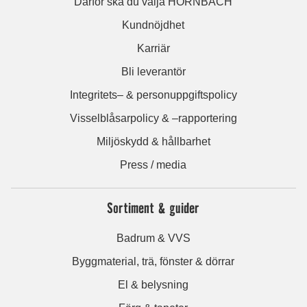
Därför ska du välja HORNBACH
Kundnöjdhet
Karriär
Bli leverantör
Integritets– & personuppgiftspolicy
Visselblåsarpolicy & –rapportering
Miljöskydd & hållbarhet
Press / media
Sortiment & guider
Badrum & VVS
Byggmaterial, trä, fönster & dörrar
El & belysning