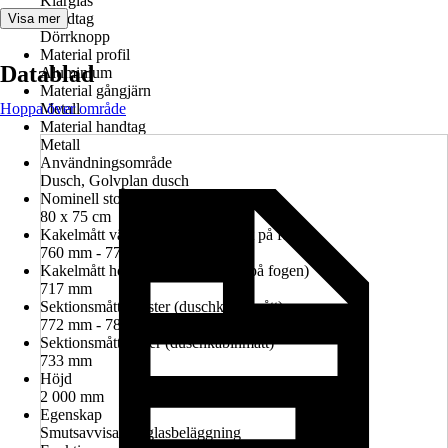
Klarglas
Handtag
Visa mer
Dörrknopp
Material profil
Datablad
Aluminium
Material gångjärn
Hoppa över område
Metall
Material handtag
Metall
Användningsområde
Dusch, Golvplan dusch
Nominell storlek i cm
80 x 75 cm
Kakelmått vänster (glasrutans mitt på fogen)
760 mm - 774 mm
Kakelmått höger (glasrutans mitt på fogen)
717 mm
Sektionsmått vänster (duschkabinmått)
772 mm - 786 mm
Sektionsmått höger (duschkabinmått)
733 mm
Höjd
2 000 mm
Egenskap
Smutsavvisande glasbeläggning