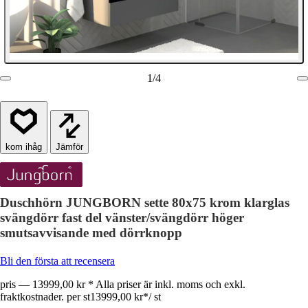
1
/
4
Jämför
Duschhörn JUNGBORN sette 80x75 krom klarglas
svängdörr fast del vänster/svängdörr höger
smutsavvisande med dörrknopp
Bli den första att recensera
pris — 13999,00 kr * Alla priser är inkl. moms och exkl.
fraktkostnader. per st
13999,00 kr
*
/
st