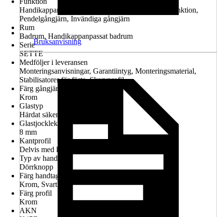
Funktion
Handikappanpassad montering möjlig, Lyft-sänk-funktion,
Pendelgångjärn, Invändiga gångjärn
Rum
Badrum, Handikappanpassat badrum
Bruksanvisning
Serie
SETTE
Medföljer i leveransen
Monteringsanvisningar, Garantiintyg, Monteringsmaterial,
Stabilisatorer för fäste, Skarvprofil
Färg gångjärn
Krom
Glastyp
Härdat säkerhetsglas
Glastjocklek
8 mm
Kantprofil
Delvis med kantprofil
Typ av handtag
Dörrknopp
Färg handtag
Krom, Svart
Färg profil
Krom
AKN