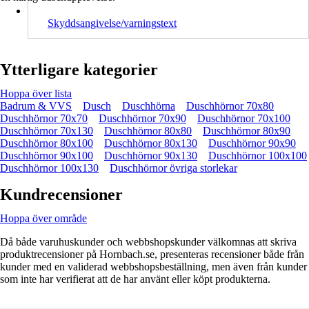
Skyddsangivelse/varningstext
Ytterligare kategorier
Hoppa över lista
Badrum & VVS
Dusch
Duschhörna
Duschhörnor 70x80
Duschhörnor 70x70
Duschhörnor 70x90
Duschhörnor 70x100
Duschhörnor 70x130
Duschhörnor 80x80
Duschhörnor 80x90
Duschhörnor 80x100
Duschhörnor 80x130
Duschhörnor 90x90
Duschhörnor 90x100
Duschhörnor 90x130
Duschhörnor 100x100
Duschhörnor 100x130
Duschhörnor övriga storlekar
Kundrecensioner
Hoppa över område
Då både varuhuskunder och webbshopskunder välkomnas att skriva
produktrecensioner på Hornbach.se, presenteras recensioner både från
kunder med en validerad webbshopsbeställning, men även från kunder
som inte har verifierat att de har använt eller köpt produkterna.