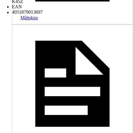
K45Z
EAN
4051879013697
Måttskiss