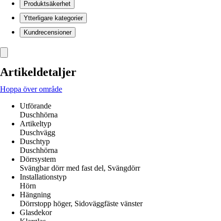
Produktsäkerhet
Ytterligare kategorier
Kundrecensioner
Artikeldetaljer
Hoppa över område
Utförande
Duschhörna
Artikeltyp
Duschvägg
Duschtyp
Duschhörna
Dörrsystem
Svängbar dörr med fast del, Svängdörr
Installationstyp
Hörn
Hängning
Dörrstopp höger, Sidoväggfäste vänster
Glasdekor