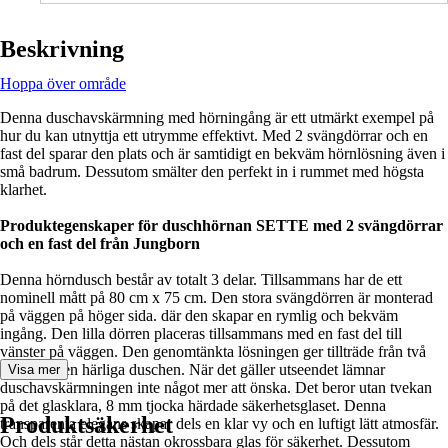
Beskrivning
Hoppa över område
Denna duschavskärmning med hörningång är ett utmärkt exempel på
hur du kan utnyttja ett utrymme effektivt. Med 2 svängdörrar och en
fast del sparar den plats och är samtidigt en bekväm hörnlösning även i
små badrum. Dessutom smälter den perfekt in i rummet med högsta
klarhet.
Produktegenskaper för duschhörnan SETTE med 2 svängdörrar
och en fast del från Jungborn
Denna hörndusch består av totalt 3 delar. Tillsammans har de ett
nominell mått på 80 cm x 75 cm. Den stora svängdörren är monterad
på väggen på höger sida. där den skapar en rymlig och bekväm
ingång. Den lilla dörren placeras tillsammans med en fast del till
vänster på väggen. Den genomtänkta lösningen ger tillträde från två
sidor till den härliga duschen. När det gäller utseendet lämnar
Visa mer
duschavskärmningen inte något mer att önska. Det beror utan tvekan
på det glasklara, 8 mm tjocka härdade säkerhetsglaset. Denna
Produktsäkerhet
transparenta elegans skapar dels en klar vy och en luftigt lätt atmosfär.
Och dels står detta nästan okrossbara glas för säkerhet. Dessutom