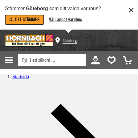
Stämmer
Göteborg
som ditt valda varuhus?
JA, DET STÄMMER
Välj annat varuhus
Göteborg
Startsida