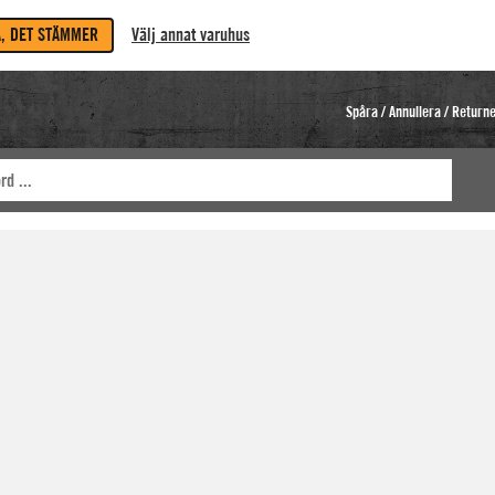
A, DET STÄMMER
Välj annat varuhus
Spåra / Annullera / Return