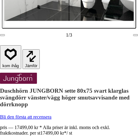
1
/
3
Jämför
Duschhörn JUNGBORN sette 80x75 svart klarglas
svängdörr vänster/vägg höger smutsavvisande med
dörrknopp
Bli den första att recensera
pris — 17499,00 kr * Alla priser är inkl. moms och exkl.
fraktkostnader. per st
17499,00 kr
*
/
st