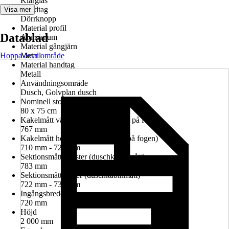
Klarglas
Handtag
Visa mer
Dörrknopp
Material profil
Datablad
Aluminium
Material gångjärn
Hoppa över område
Metall
Material handtag
Metall
Användningsområde
Dusch, Golvplan dusch
Nominell storlek i cm
80 x 75 cm
Kakelmått vänster (glasrutans mitt på fogen)
767 mm
Kakelmått höger (glasrutans mitt på fogen)
710 mm - 724 mm
Sektionsmått vänster (duschkabinmått)
783 mm
Sektionsmått höger (duschkabinmått)
722 mm - 736 mm
Ingångsbredd
720 mm
Höjd
2 000 mm