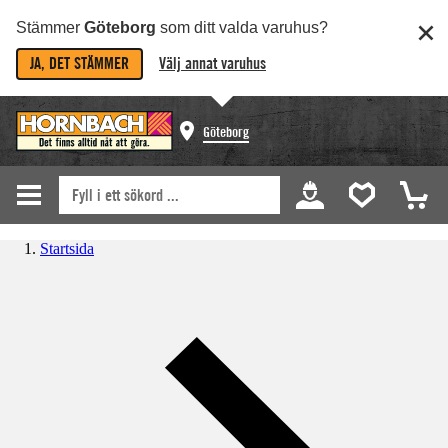
Stämmer
Göteborg
som ditt valda varuhus?
JA, DET STÄMMER
Välj annat varuhus
Göteborg
Startsida