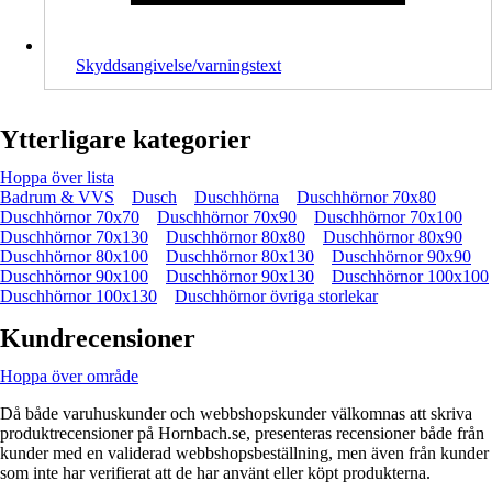
Skyddsangivelse/varningstext
Ytterligare kategorier
Hoppa över lista
Badrum & VVS
Dusch
Duschhörna
Duschhörnor 70x80
Duschhörnor 70x70
Duschhörnor 70x90
Duschhörnor 70x100
Duschhörnor 70x130
Duschhörnor 80x80
Duschhörnor 80x90
Duschhörnor 80x100
Duschhörnor 80x130
Duschhörnor 90x90
Duschhörnor 90x100
Duschhörnor 90x130
Duschhörnor 100x100
Duschhörnor 100x130
Duschhörnor övriga storlekar
Kundrecensioner
Hoppa över område
Då både varuhuskunder och webbshopskunder välkomnas att skriva
produktrecensioner på Hornbach.se, presenteras recensioner både från
kunder med en validerad webbshopsbeställning, men även från kunder
som inte har verifierat att de har använt eller köpt produkterna.