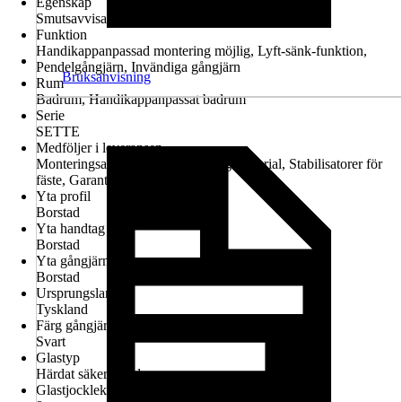
Egenskap
Smutsavvisande glasbeläggning, Konfigurerbar
Funktion
Handikappanpassad montering möjlig, Lyft-sänk-funktion,
Pendelgångjärn, Invändiga gångjärn
Bruksanvisning
Rum
Badrum, Handikappanpassat badrum
Serie
SETTE
Medföljer i leveransen
Monteringsanvisningar, Monteringsmaterial, Stabilisatorer för
fäste, Garantiintyg
Yta profil
Borstad
Yta handtag
Borstad
Yta gångjärn
Borstad
Ursprungsland
Tyskland
Färg gångjärn
Svart
Glastyp
Härdat säkerhetsglas
Glastjocklek