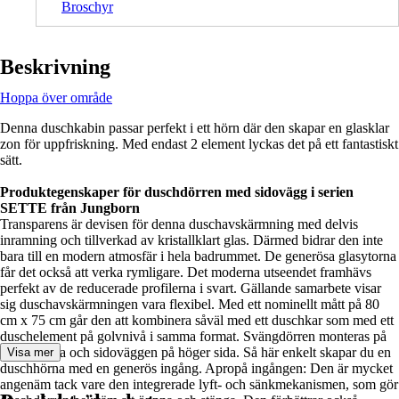
Broschyr
Beskrivning
Hoppa över område
Denna duschkabin passar perfekt i ett hörn där den skapar en glasklar
zon för uppfriskning. Med endast 2 element lyckas det på ett fantastiskt
sätt.
Produktegenskaper för duschdörren med sidovägg i serien
SETTE från Jungborn
Transparens är devisen för denna duschavskärmning med delvis
inramning och tillverkad av kristallklart glas. Därmed bidrar den inte
bara till en modern atmosfär i hela badrummet. De generösa glasytorna
får det också att verka rymligare. Det moderna utseendet framhävs
perfekt av de reducerade profilerna i svart. Gällande samarbete visar
sig duschavskärmningen vara flexibel. Med ett nominellt mått på 80
cm x 75 cm går den att kombinera såväl med ett duschkar som med ett
duschelement på golvnivå i samma format. Svängdörren monteras på
vänster sida och sidoväggen på höger sida. Så här enkelt skapar du en
Visa mer
duschhörna med en generös ingång. Apropå ingången: Den är mycket
angenäm tack vare den integrerade lyft- och sänkmekanismen, som gör