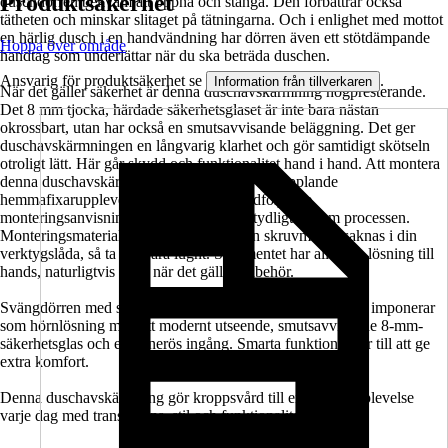
Produktsäkerhet
duschdörren bekväm att öppna och stänga. Den förbättrar också
tätheten och minskar slitaget på tätningarna. Och i enlighet med mottot
en härlig dusch i en handvändning har dörren även ett stötdämpande
Hoppa över område
handtag som underlättar när du ska beträda duschen.
Ansvarig för produktsäkerhet se
.
Information från tillverkaren
När det gäller säkerhet är denna duschavskärmning högpresterande.
Det 8 mm tjocka, härdade säkerhetsglaset är inte bara nästan
okrossbart, utan har också en smutsavvisande beläggning. Det ger
duschavskärmningen en långvarig klarhet och gör samtidigt skötseln
otroligt lätt. Här går skydd och funktionalitet hand i hand. Att montera
denna duschavskärmning artar sig till en avkopplande
hemmafixarupplevelse tack vare den medföljande
monteringsanvisningen. Den guidar dig tydligt genom processen.
Monteringsmaterialet ingår också. Om en skruvmejsel saknas i din
verktygslåda, så ta det bara lugnt. Sortimentet har alltid en lösning till
hands, naturligtvis även när det gäller tillbehör.
Svängdörren med sidovägg i serien SETTE från Jungborn imponerar
som hörnlösning med ett modernt utseende, smutsavvisande 8-mm-
säkerhetsglas och en generös ingång. Smarta funktioner ser till att ge
extra komfort.
Denna duschavskärmning gör kroppsvård till en härlig upplevelse
varje dag med transparens, stil och funktionalitet.