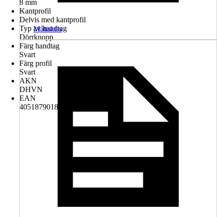
8 mm
Kantprofil
Delvis med kantprofil
Typ av handtag
Måttskiss
Dörrknopp
Färg handtag
Svart
Färg profil
Svart
AKN
DHVN
EAN
4051879018722