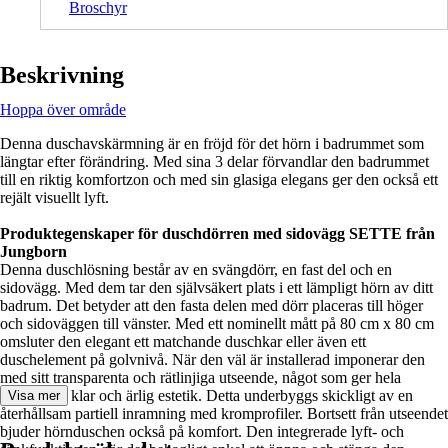
Broschyr
Beskrivning
Hoppa över område
Denna duschavskärmning är en fröjd för det hörn i badrummet som
längtar efter förändring. Med sina 3 delar förvandlar den badrummet
till en riktig komfortzon och med sin glasiga elegans ger den också ett
rejält visuellt lyft.
Produktegenskaper för duschdörren med sidovägg SETTE från
Jungborn
Denna duschlösning består av en svängdörr, en fast del och en
sidovägg. Med dem tar den självsäkert plats i ett lämpligt hörn av ditt
badrum. Det betyder att den fasta delen med dörr placeras till höger
och sidoväggen till vänster. Med ett nominellt mått på 80 cm x 80 cm
omsluter den elegant ett matchande duschkar eller även ett
duschelement på golvnivå. När den väl är installerad imponerar den
med sitt transparenta och rätlinjiga utseende, något som ger hela
rummet en klar och ärlig estetik. Detta underbyggs skickligt av en
Visa mer
återhållsam partiell inramning med kromprofiler. Bortsett från utseendet
bjuder hörnduschen också på komfort. Den integrerade lyft- och