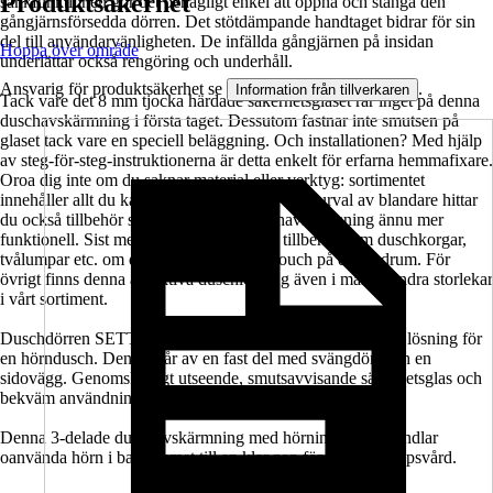
Produktsäkerhet
sänkfunktionen gör det behagligt enkel att öppna och stänga den
gångjärnsförsedda dörren. Det stötdämpande handtaget bidrar för sin
del till användarvänligheten. De infällda gångjärnen på insidan
Hoppa över område
underlättar också rengöring och underhåll.
Ansvarig för produktsäkerhet se
.
Information från tillverkaren
Tack vare det 8 mm tjocka härdade säkerhetsglaset rår inget på denna
duschavskärmning i första taget. Dessutom fastnar inte smutsen på
glaset tack vare en speciell beläggning. Och installationen? Med hjälp
av steg-för-steg-instruktionerna är detta enkelt för erfarna hemmafixare.
Oroa dig inte om du saknar material eller verktyg: sortimentet
innehåller allt du kan behöva. Utöver ett brett urval av blandare hittar
du också tillbehör som gör din nya duschavskärmning ännu mer
funktionell. Sist men inte minst finns det tillbehör som duschkorgar,
tvålumpar etc. om du vill lägga en sista touch på ditt badrum. För
övrigt finns denna attraktiva duschlösning även i många andra storlekar
i vårt sortiment.
Duschdörren SETTE från Jungborn är en platsbesparande lösning för
en hörndusch. Den består av en fast del med svängdörr och en
sidovägg. Genomskinligt utseende, smutsavvisande säkerhetsglas och
bekväm användning gör den till ett bra val.
Denna 3-delade duschavskärmning med hörningång förvandlar
oanvända hörn i badrummet till en klar zon för daglig kroppsvård.