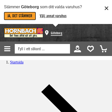
Stämmer
Göteborg
som ditt valda varuhus?
JA, DET STÄMMER
Välj annat varuhus
Göteborg
Startsida