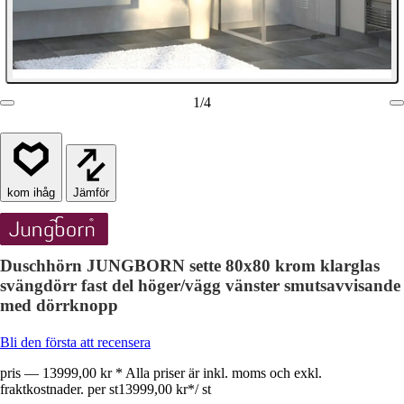
1
/
4
Jämför
Duschhörn JUNGBORN sette 80x80 krom klarglas
svängdörr fast del höger/vägg vänster smutsavvisande
med dörrknopp
Bli den första att recensera
pris — 13999,00 kr * Alla priser är inkl. moms och exkl.
fraktkostnader. per st
13999,00 kr
*
/
st