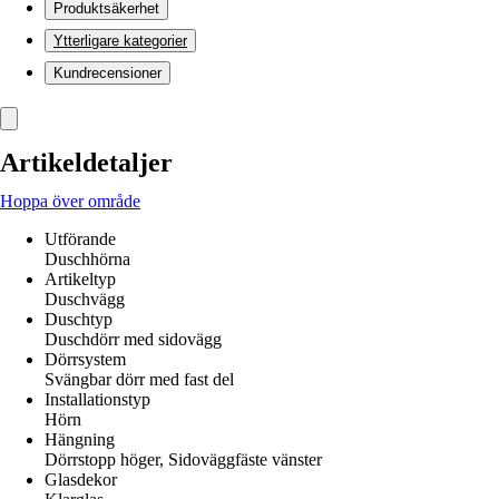
Produktsäkerhet
Ytterligare kategorier
Kundrecensioner
Artikeldetaljer
Hoppa över område
Utförande
Duschhörna
Artikeltyp
Duschvägg
Duschtyp
Duschdörr med sidovägg
Dörrsystem
Svängbar dörr med fast del
Installationstyp
Hörn
Hängning
Dörrstopp höger, Sidoväggfäste vänster
Glasdekor