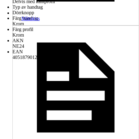
Delvis med kantprofil
Typ av handtag
Dörrknopp
Färg handtag
Måttskiss
Krom
Färg profil
Krom
AKN
NE24
EAN
4051879012898