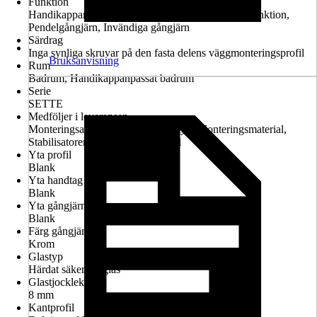
Funktion
Handikappanpassad montering möjlig, Lyft-sänk-funktion,
Pendelgångjärn, Invändiga gångjärn
Särdrag
Inga synliga skruvar på den fasta delens väggmonteringsprofil
Bruksanvisning
Rum
Badrum, Handikappanpassat badrum
Serie
SETTE
Medföljer i leveransen
Monteringsanvisningar, Garantiintyg, Monteringsmaterial,
Stabilisatorer för fäste, Skarvprofil
Yta profil
Blank
Yta handtag
Blank
Yta gångjärn
Blank
Färg gångjärn
Krom
Glastyp
Härdat säkerhetsglas
Glastjocklek
8 mm
Kantprofil