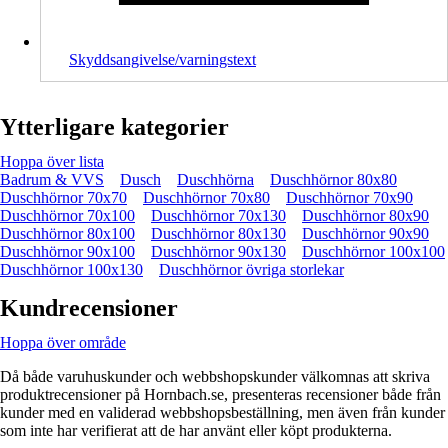
Skyddsangivelse/varningstext
Ytterligare kategorier
Hoppa över lista
Badrum & VVS
Dusch
Duschhörna
Duschhörnor 80x80
Duschhörnor 70x70
Duschhörnor 70x80
Duschhörnor 70x90
Duschhörnor 70x100
Duschhörnor 70x130
Duschhörnor 80x90
Duschhörnor 80x100
Duschhörnor 80x130
Duschhörnor 90x90
Duschhörnor 90x100
Duschhörnor 90x130
Duschhörnor 100x100
Duschhörnor 100x130
Duschhörnor övriga storlekar
Kundrecensioner
Hoppa över område
Då både varuhuskunder och webbshopskunder välkomnas att skriva
produktrecensioner på Hornbach.se, presenteras recensioner både från
kunder med en validerad webbshopsbeställning, men även från kunder
som inte har verifierat att de har använt eller köpt produkterna.