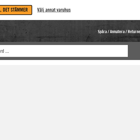
A, DET STÄMMER
Välj annat varuhus
Spåra / Annullera / Return