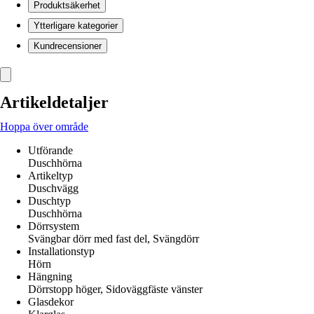
Produktsäkerhet
Ytterligare kategorier
Kundrecensioner
Artikeldetaljer
Hoppa över område
Utförande
Duschhörna
Artikeltyp
Duschvägg
Duschtyp
Duschhörna
Dörrsystem
Svängbar dörr med fast del, Svängdörr
Installationstyp
Hörn
Hängning
Dörrstopp höger, Sidoväggfäste vänster
Glasdekor