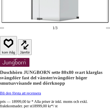
1
/
3
Jämför
Duschhörn JUNGBORN sette 80x80 svart klarglas
svängdörr fast del vänster/svängdörr höger
smutsavvisande med dörrknopp
Bli den första att recensera
pris — 18999,00 kr * Alla priser är inkl. moms och exkl.
fraktkostnader. per st
18999,00 kr
*
/
st