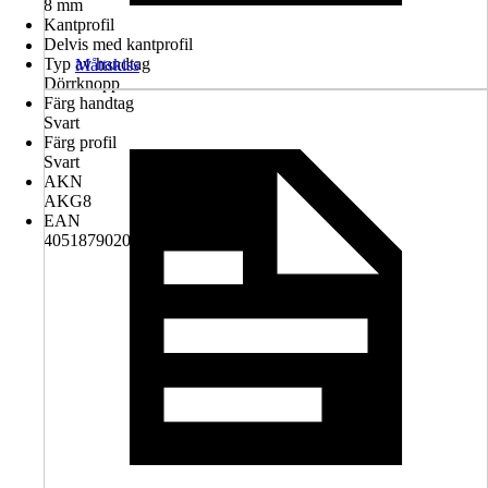
8 mm
Kantprofil
Delvis med kantprofil
Typ av handtag
Måttskiss
Dörrknopp
Färg handtag
Svart
Färg profil
Svart
AKN
AKG8
EAN
4051879020015