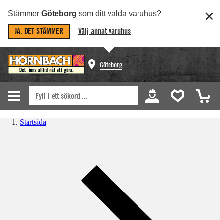
Stämmer
Göteborg
som ditt valda varuhus?
JA, DET STÄMMER
Välj annat varuhus
Göteborg
Startsida