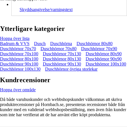
Skyddsangivelse/varningstext
Ytterligare kategorier
Hoppa över lista
Badrum & VVS
Dusch
Duschhörna
Duschhörnor 80x80
Duschhörnor 70x70
Duschhörnor 70x80
Duschhörnor 70x90
Duschhörnor 70x100
Duschhörnor 70x130
Duschhörnor 80x90
Duschhörnor 80x100
Duschhörnor 80x130
Duschhörnor 90x90
Duschhörnor 90x100
Duschhörnor 90x130
Duschhörnor 100x100
Duschhörnor 100x130
Duschhörnor övriga storlekar
Kundrecensioner
Hoppa över område
Då både varuhuskunder och webbshopskunder välkomnas att skriva
produktrecensioner på Hornbach.se, presenteras recensioner både från
kunder med en validerad webbshopsbeställning, men även från kunder
som inte har verifierat att de har använt eller köpt produkterna.