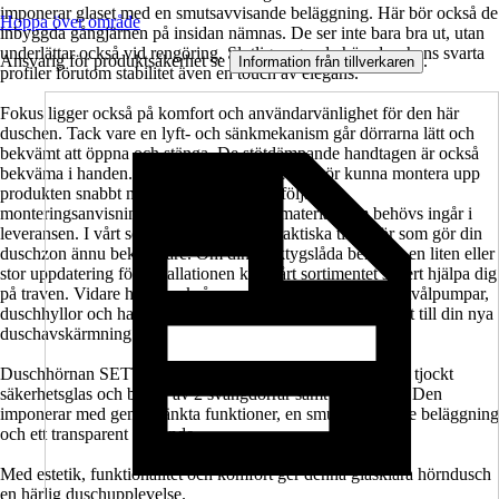
imponerar glaset med en smutsavvisande beläggning. Här bör också de
Hoppa över område
inbyggda gångjärnen på insidan nämnas. De ser inte bara bra ut, utan
underlättar också vid rengöring. Slutligen ger de hörnduschens svarta
Ansvarig för produktsäkerhet se
.
Information från tillverkaren
profiler förutom stabilitet även en touch av elegans.
Fokus ligger också på komfort och användarvänlighet för den här
duschen. Tack vare en lyft- och sänkmekanism går dörrarna lätt och
bekvämt att öppna och stänga. De stötdämpande handtagen är också
bekväma i handen. En skicklig hemmafixare bör kunna montera upp
produkten snabbt med hjälp av den medföljande
monteringsanvisningen. Det monteringsmaterial som behövs ingår i
leveransen. I vårt sortimentet hittar du praktiska tillbehör som gör din
duschzon ännu bekvämare. Om din verktygslåda behöver en liten eller
stor uppdatering för installationen kan vårt sortimentet säkert hjälpa dig
på traven. Vidare har vi också massor av accessoarer som tvålpumpar,
duschhyllor och handdukshållare i lager som passar perfekt till din nya
duschavskärmning.
Duschhörnan SETTE från Jungborn är tillverkad av 8 mm tjockt
säkerhetsglas och består av 2 svängdörrar samt en fast del. Den
imponerar med genomtänkta funktioner, en smutsavvisande beläggning
och ett transparent utseende.
Med estetik, funktionalitet och komfort ger denna glasklara hörndusch
en härlig duschupplevelse.