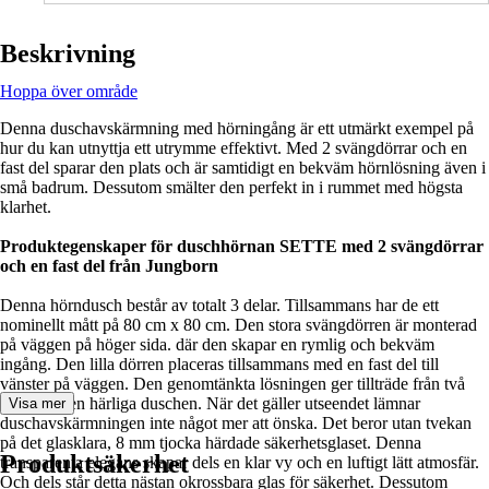
Beskrivning
Hoppa över område
Denna duschavskärmning med hörningång är ett utmärkt exempel på
hur du kan utnyttja ett utrymme effektivt. Med 2 svängdörrar och en
fast del sparar den plats och är samtidigt en bekväm hörnlösning även i
små badrum. Dessutom smälter den perfekt in i rummet med högsta
klarhet.
Produktegenskaper för duschhörnan SETTE med 2 svängdörrar
och en fast del från Jungborn
Denna hörndusch består av totalt 3 delar. Tillsammans har de ett
nominellt mått på 80 cm x 80 cm. Den stora svängdörren är monterad
på väggen på höger sida. där den skapar en rymlig och bekväm
ingång. Den lilla dörren placeras tillsammans med en fast del till
vänster på väggen. Den genomtänkta lösningen ger tillträde från två
sidor till den härliga duschen. När det gäller utseendet lämnar
Visa mer
duschavskärmningen inte något mer att önska. Det beror utan tvekan
på det glasklara, 8 mm tjocka härdade säkerhetsglaset. Denna
Produktsäkerhet
transparenta elegans skapar dels en klar vy och en luftigt lätt atmosfär.
Och dels står detta nästan okrossbara glas för säkerhet. Dessutom