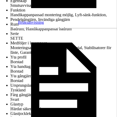
Egenskap
Smutsavvisande glasbeläggning, Konfigurerbar
Funktion
Handikappanpassad montering möjlig, Lyft-sänk-funktion,
Pendelgångjärn, Invändiga gångjärn
Bruksanvisning
Rum
Badrum, Handikappanpassat badrum
Serie
SETTE
Medföljer i leveransen
Monteringsanvisningar, Monteringsmaterial, Stabilisatorer för
fäste, Garantiintyg
Yta profil
Borstad
Yta handtag
Borstad
Yta gångjärn
Borstad
Ursprungsland
Tyskland
Färg gångjärn
Svart
Glastyp
Härdat säkerhetsglas
Glastjocklek