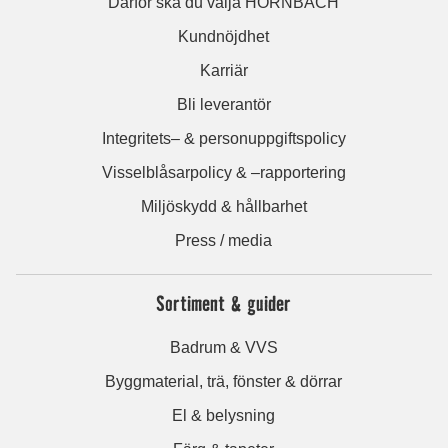
Därför ska du välja HORNBACH
Kundnöjdhet
Karriär
Bli leverantör
Integritets– & personuppgiftspolicy
Visselblåsarpolicy & –rapportering
Miljöskydd & hållbarhet
Press / media
Sortiment & guider
Badrum & VVS
Byggmaterial, trä, fönster & dörrar
El & belysning