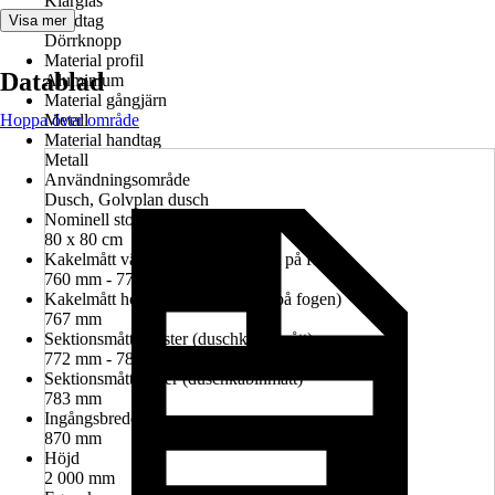
Klarglas
Handtag
Visa mer
Dörrknopp
Material profil
Datablad
Aluminium
Material gångjärn
Hoppa över område
Metall
Material handtag
Metall
Användningsområde
Dusch, Golvplan dusch
Nominell storlek i cm
80 x 80 cm
Kakelmått vänster (glasrutans mitt på fogen)
760 mm - 774 mm
Kakelmått höger (glasrutans mitt på fogen)
767 mm
Sektionsmått vänster (duschkabinmått)
772 mm - 786 mm
Sektionsmått höger (duschkabinmått)
783 mm
Ingångsbredd
870 mm
Höjd
2 000 mm