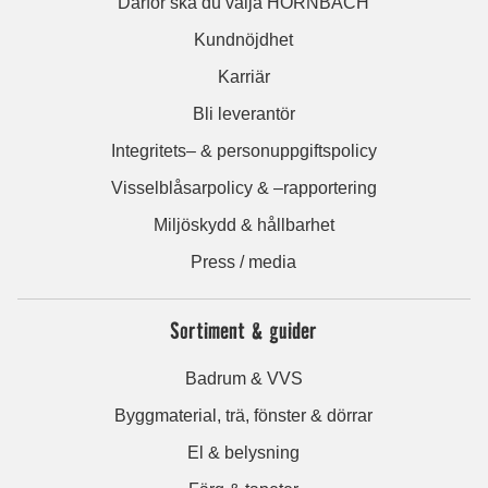
Därför ska du välja HORNBACH
Kundnöjdhet
Karriär
Bli leverantör
Integritets– & personuppgiftspolicy
Visselblåsarpolicy & –rapportering
Miljöskydd & hållbarhet
Press / media
Sortiment & guider
Badrum & VVS
Byggmaterial, trä, fönster & dörrar
El & belysning