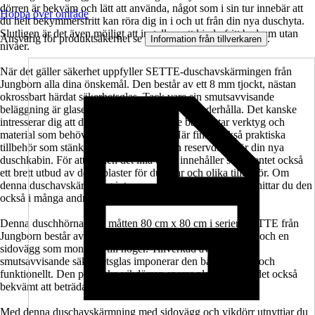
dörren är bekväm och lätt att använda, något som i sin tur innebär att
Hoppa över område
du helt bekymmersfritt kan röra dig in i och ut från din nya duschyta.
Slutligen är det även möjligt att installera ett hinderfritt badrum utan
Ansvarig för produktsäkerhet se
.
Information från tillverkaren
nivåer.
När det gäller säkerhet uppfyller SETTE-duschavskärmingen från
Jungborn alla dina önskemål. Den består av ett 8 mm tjockt, nästan
okrossbart härdat säkerhetsglas. Tack vare sin smutsavvisande
beläggning är glaset också glädjande lätt att underhålla. Det kanske
intresserar dig att du här i sortimentet inte bara hittar verktyg och
material som behövs för installationen. Här finns också praktiska
tillbehör som stänkskydd, tätningsset och reservdelar för din nya
duschkabin. För att ge den det lilla extra innehåller sortimentet också
ett brett utbud av dekorplaster för duschar och olika tillbehör. Om
denna duschavskärmning inte passar där du vill ha den så hittar du den
också i många andra storlekar.
Denna duschhörna med måtten 80 cm x 80 cm i serien SETTE från
Jungborn består av en duschdörr som monteras till vänster och en
sidovägg som monteras till höger. Tillverkad av klart och
smutsavvisande säkerhetsglas imponerar den både visuellt och
funktionellt. Den praktiska vikdörren sparar plats och gör det också
bekvämt att beträda och stiga ur duschen.
Med denna duschavskärmning med sidovägg och vikdörr utnyttjar du