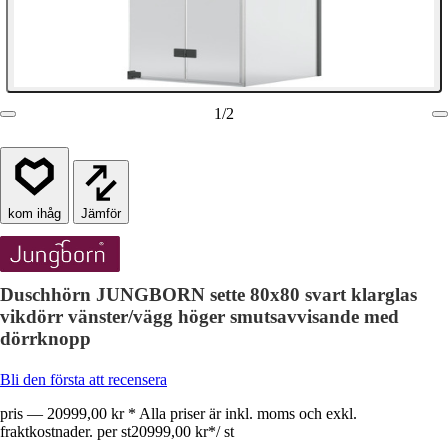
1
/
2
Jämför
Duschhörn JUNGBORN sette 80x80 svart klarglas
vikdörr vänster/vägg höger smutsavvisande med
dörrknopp
Bli den första att recensera
pris — 20999,00 kr * Alla priser är inkl. moms och exkl.
fraktkostnader. per st
20999,00 kr
*
/
st