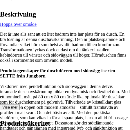
Beskrivning
Hoppa över område
Det är inte alls sant att ett litet badrum inte har plats för en dusch. En
bra lösning är denna duschavskärmning. Den är platsbesparande och
förvandlar vilket hörn som helst av ditt badrum till en komfortzon.
Transformationen lyckas dock endast om du tänker installera
kabindörren till vänster och sidoväggen till höger. Hörnduschen finns
också i sortimentet som omvänd modell.
Produktegenskaper för duschdörren med sidovägg i serien
SETTE från Jungborn
Vikdörren med pendelfunktion och sidoväggen i denna delvis
inramade duschavskärmning bildar en dynamisk och flexibel duo. Med
ett nominellt mått på 80 cm x 80 cm är de lika optimala för duschkar
som för duschelement på golvnivå. Tillverkade av kristallklart glas
skapar de en öppen och modern atmosfär – stilfullt framhävda av
Visa mer
profiler i matt svart. Och det bästa av allt: Med den praktiska
vikdörren, som kan vikas in för att spara plats, har du alltid fri passage
Produktsäkerhet
vid användning av utrymmet. Dessutom gör det stötdämpande
handtaget och gångjärnen med integrerad lyft- och sänkfunktion att