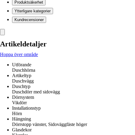
Produktsäkerhet
Ytterligare kategorier
Kundrecensioner
Artikeldetaljer
Hoppa över område
Utförande
Duschhörna
Artikeltyp
Duschvägg
Duschtyp
Duschdörr med sidovägg
Dörrsystem
Vikdörr
Installationstyp
Hörn
Hängning
Dörrstopp vänster, Sidoväggfäste höger
Glasdekor