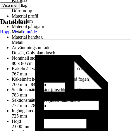
Klarglas
Handtag
Visa mer
Dörrknopp
Material profil
Datablad
Aluminium
Material gångjärn
Hoppa över område
Metall
Material handtag
Metall
Användningsområde
Dusch, Golvplan dusch
Nominell storlek i cm
80 x 80 cm
Kakelmått vänster (glasrutans mitt på fogen)
767 mm
Kakelmått höger (glasrutans mitt på fogen)
760 mm - 840 mm
Sektionsmått vänster (duschkabinmått)
783 mm
Sektionsmått höger (duschkabinmått)
772 mm - 786 mm
Ingångsbredd
725 mm
Höjd
2 000 mm