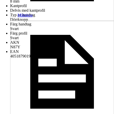
8 mm
Kantprofil
Delvis med kantprofil
Typ av handtag
Måttskiss
Dörrknopp
Färg handtag
Svart
Färg profil
Svart
AKN
N87Y
EAN
4051879019699