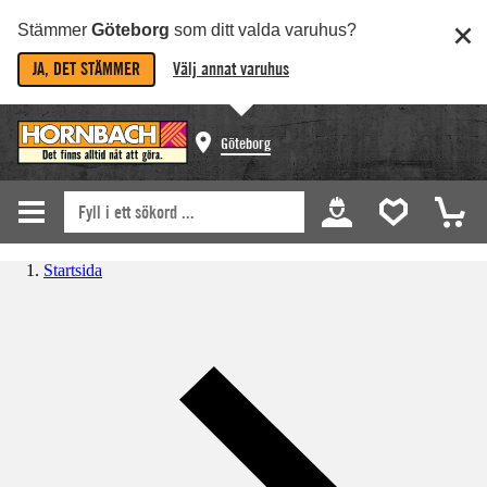
Stämmer
Göteborg
som ditt valda varuhus?
JA, DET STÄMMER
Välj annat varuhus
Göteborg
Startsida