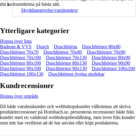
din badrumshörna på bästa sätt.
Skyddsangivelse/varningstext
Ytterligare kategorier
Hoppa över lista
Badrum & VVS
Dusch
Duschhörna
Duschhörnor 80x80
Duschhörnor 70x70
Duschhörnor 70x80
Duschhörnor 70x90
Duschhörnor 70x100
Duschhörnor 70x130
Duschhörnor 80x90
Duschhörnor 80x100
Duschhörnor 80x130
Duschhörnor 90x90
Duschhörnor 90x100
Duschhörnor 90x130
Duschhörnor 100x100
Duschhörnor 100x130
Duschhörnor övriga storlekar
Kundrecensioner
Hoppa över område
Då både varuhuskunder och webbshopskunder välkomnas att skriva
produktrecensioner på Hornbach.se, presenteras recensioner både från
kunder med en validerad webbshopsbeställning, men även från kunder
som inte har verifierat att de har använt eller köpt produkterna.