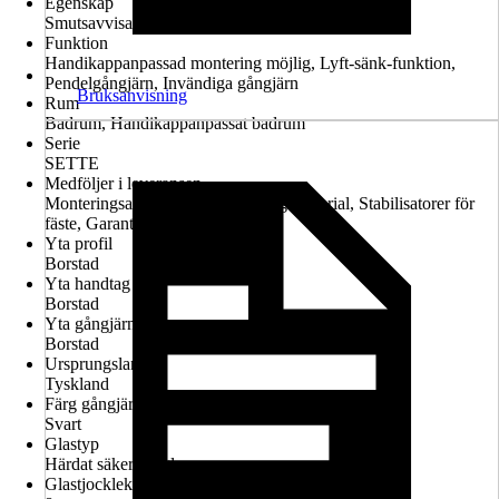
Egenskap
Smutsavvisande glasbeläggning, Konfigurerbar
Funktion
Handikappanpassad montering möjlig, Lyft-sänk-funktion,
Pendelgångjärn, Invändiga gångjärn
Bruksanvisning
Rum
Badrum, Handikappanpassat badrum
Serie
SETTE
Medföljer i leveransen
Monteringsanvisningar, Monteringsmaterial, Stabilisatorer för
fäste, Garantiintyg
Yta profil
Borstad
Yta handtag
Borstad
Yta gångjärn
Borstad
Ursprungsland
Tyskland
Färg gångjärn
Svart
Glastyp
Härdat säkerhetsglas
Glastjocklek