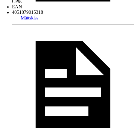
CP9C
EAN
4051879015318
Måttskiss