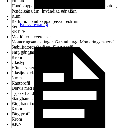
Funktion
Handikappanpassad montering möjlig, Lyft-sänk-funktion,
Pendelgångjärn, Invändiga gångjärn
Rum
Badrum, Handikappanpassat badrum
Bruksanvisning
Serie
SETTE
Medföljer i leveransen
Monteringsanvisningar, Garantiintyg, Monteringsmaterial,
Stabilisatorer för fäste, Skarvprofil
Färg gångjärn
Krom
Glastyp
Härdat säkerhetsglas
Glastjocklek
8 mm
Kantprofil
Delvis med kantprofil
Typ av handtag
Stånghandtag
Färg handtag
Krom
Färg profil
Krom
AKN