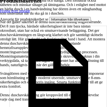
Produktsäkerhet
duschdörren bekväm att öppna och stänga. Den förbättrar också
tätheten och minskar slitaget på tätningarna. Och i enlighet med mottot
en härlig dusch i en handvändning har dörren även ett stånghandtag
Hoppa över område
som underlättar när du ska gå in i duschen.
Ansvarig för produktsäkerhet se
.
Information från tillverkaren
När det gäller säkerhet är denna duschavskärmning högpresterande.
Det 8 mm tjocka, härdade säkerhetsglaset är inte bara nästan
okrossbart, utan har också en smutsavvisande beläggning. Det ger
duschavskärmningen en långvarig klarhet och gör samtidigt skötseln
otroligt lätt. Här går skydd och funktionalitet hand i hand. Att montera
denna duschavskärmning artar sig till en avkopplande
hemmafixarupplevelse tack vare den medföljande
monteringsanvisningen. Den guidar dig tydligt genom processen.
Monteringsmaterialet ingår också. Om en skruvmejsel saknas i din
verktygslåda, så ta det bara lugnt. Sortimentet har alltid en lösning till
hands, naturligtvis även när det gäller tillbehör.
Svängdörren med sidovägg i serien SETTE från Jungborn imponerar
som hörnlösning med ett modernt utseende, smutsavvisande 8-mm-
säkerhetsglas och en generös ingång. Smarta funktioner ser till att ge
extra komfort.
Denna duschavskärmning gör kroppsvård till en härlig upplevelse
varje dag med transparens, stil och funktionalitet.