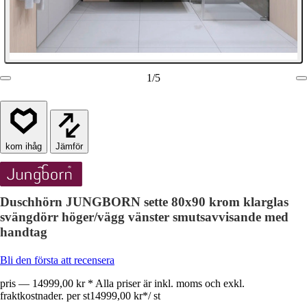
1
/
5
Jämför
Duschhörn JUNGBORN sette 80x90 krom klarglas
svängdörr höger/vägg vänster smutsavvisande med
handtag
Bli den första att recensera
pris — 14999,00 kr * Alla priser är inkl. moms och exkl.
fraktkostnader. per st
14999,00 kr
*
/
st