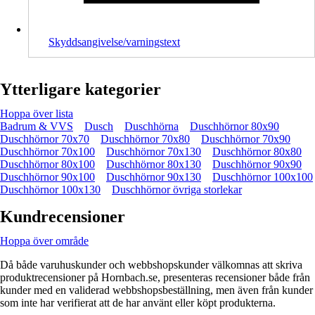
Skyddsangivelse/varningstext
Ytterligare kategorier
Hoppa över lista
Badrum & VVS
Dusch
Duschhörna
Duschhörnor 80x90
Duschhörnor 70x70
Duschhörnor 70x80
Duschhörnor 70x90
Duschhörnor 70x100
Duschhörnor 70x130
Duschhörnor 80x80
Duschhörnor 80x100
Duschhörnor 80x130
Duschhörnor 90x90
Duschhörnor 90x100
Duschhörnor 90x130
Duschhörnor 100x100
Duschhörnor 100x130
Duschhörnor övriga storlekar
Kundrecensioner
Hoppa över område
Då både varuhuskunder och webbshopskunder välkomnas att skriva
produktrecensioner på Hornbach.se, presenteras recensioner både från
kunder med en validerad webbshopsbeställning, men även från kunder
som inte har verifierat att de har använt eller köpt produkterna.