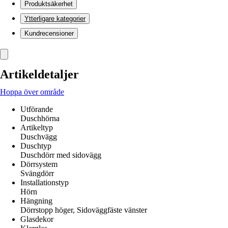
Produktsäkerhet
Ytterligare kategorier
Kundrecensioner
Artikeldetaljer
Hoppa över område
Utförande
Duschhörna
Artikeltyp
Duschvägg
Duschtyp
Duschdörr med sidovägg
Dörrsystem
Svängdörr
Installationstyp
Hörn
Hängning
Dörrstopp höger, Sidoväggfäste vänster
Glasdekor