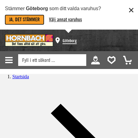
Stämmer
Göteborg
som ditt valda varuhus?
JA, DET STÄMMER
Välj annat varuhus
Göteborg
Startsida