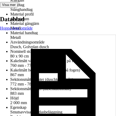
Klarglas
Handtag
Visa mer
Stånghandtag
Material profil
Datablad
Aluminium
Material gångjärn
Hoppa över område
Metall
Material handtag
Metall
Användningsområde
Dusch, Golvplan dusch
Nominell storlek i cm
80 x 90 cm
Kakelmått vänster (glasrutans mitt på fogen)
760 mm - 774 mm
Kakelmått höger (glasrutans mitt på fogen)
867 mm
Sektionsmått vänster (duschkabinmått)
772 mm - 786 mm
Sektionsmått höger (duschkabinmått)
883 mm
Höjd
2 000 mm
Egenskap
Smutsavvisande glasbeläggning