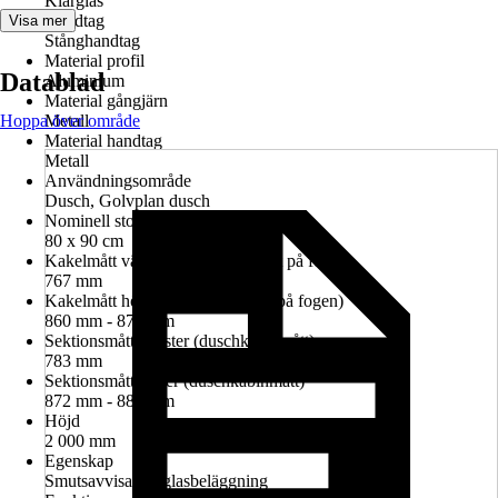
Klarglas
Handtag
Visa mer
Stånghandtag
Material profil
Datablad
Aluminium
Material gångjärn
Hoppa över område
Metall
Material handtag
Metall
Användningsområde
Dusch, Golvplan dusch
Nominell storlek i cm
80 x 90 cm
Kakelmått vänster (glasrutans mitt på fogen)
767 mm
Kakelmått höger (glasrutans mitt på fogen)
860 mm - 874 mm
Sektionsmått vänster (duschkabinmått)
783 mm
Sektionsmått höger (duschkabinmått)
872 mm - 886 mm
Höjd
2 000 mm
Egenskap
Smutsavvisande glasbeläggning