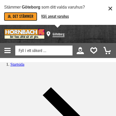
Stämmer
Göteborg
som ditt valda varuhus?
JA, DET STÄMMER
Välj annat varuhus
Göteborg
Startsida