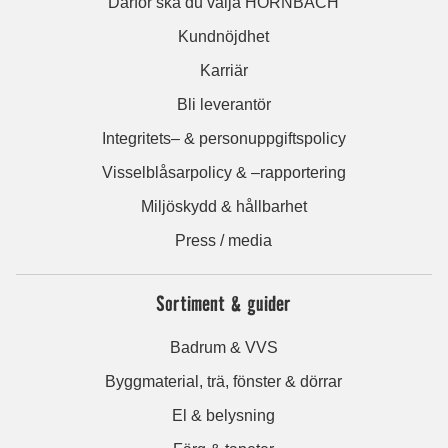
Därför ska du välja HORNBACH
Kundnöjdhet
Karriär
Bli leverantör
Integritets– & personuppgiftspolicy
Visselblåsarpolicy & –rapportering
Miljöskydd & hållbarhet
Press / media
Sortiment & guider
Badrum & VVS
Byggmaterial, trä, fönster & dörrar
El & belysning