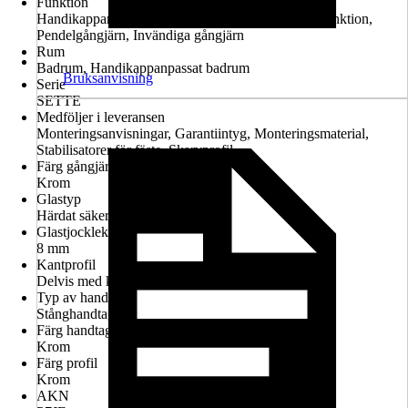
Funktion
Handikappanpassad montering möjlig, Lyft-sänk-funktion,
Pendelgångjärn, Invändiga gångjärn
Rum
Badrum, Handikappanpassat badrum
Bruksanvisning
Serie
SETTE
Medföljer i leveransen
Monteringsanvisningar, Garantiintyg, Monteringsmaterial,
Stabilisatorer för fäste, Skarvprofil
Färg gångjärn
Krom
Glastyp
Härdat säkerhetsglas
Glastjocklek
8 mm
Kantprofil
Delvis med kantprofil
Typ av handtag
Stånghandtag
Färg handtag
Krom
Färg profil
Krom
AKN