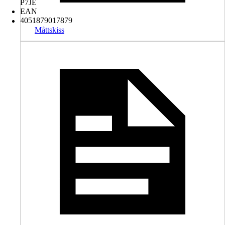
P7JE
EAN
4051879017879
Måttskiss