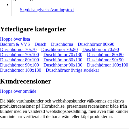
Skyddsangivelse/varningstext
Ytterligare kategorier
Hoppa över lista
Badrum & VVS
Dusch
Duschhörna
Duschhörnor 80x90
Duschhörnor 70x70
Duschhörnor 70x80
Duschhörnor 70x90
Duschhörnor 70x100
Duschhörnor 70x130
Duschhörnor 80x80
Duschhörnor 80x100
Duschhörnor 80x130
Duschhörnor 90x90
Duschhörnor 90x100
Duschhörnor 90x130
Duschhörnor 100x100
Duschhörnor 100x130
Duschhörnor övriga storlekar
Kundrecensioner
Hoppa över område
Då både varuhuskunder och webbshopskunder välkomnas att skriva
produktrecensioner på Hornbach.se, presenteras recensioner både från
kunder med en validerad webbshopsbeställning, men även från kunder
som inte har verifierat att de har använt eller köpt produkterna.