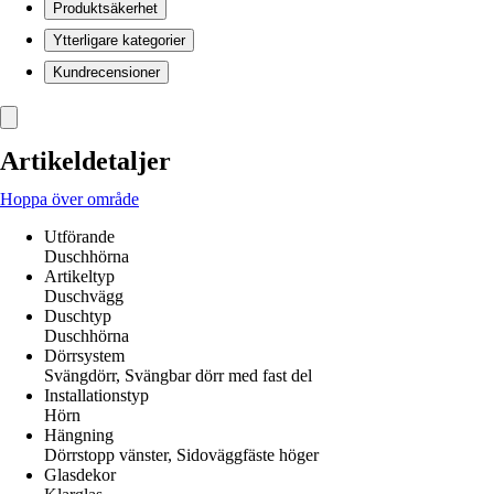
Produktsäkerhet
Ytterligare kategorier
Kundrecensioner
Artikeldetaljer
Hoppa över område
Utförande
Duschhörna
Artikeltyp
Duschvägg
Duschtyp
Duschhörna
Dörrsystem
Svängdörr, Svängbar dörr med fast del
Installationstyp
Hörn
Hängning
Dörrstopp vänster, Sidoväggfäste höger
Glasdekor