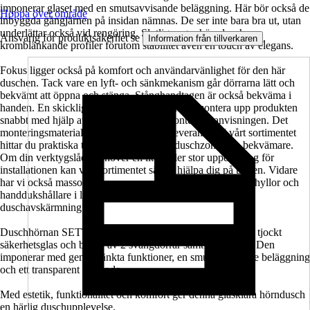
imponerar glaset med en smutsavvisande beläggning. Här bör också de
Hoppa över område
inbyggda gångjärnen på insidan nämnas. De ser inte bara bra ut, utan
underlättar också vid rengöring. Slutligen ger hörnduschens
Ansvarig för produktsäkerhet se
.
Information från tillverkaren
kromblänkande profiler förutom stabilitet även en touch av elegans.
Fokus ligger också på komfort och användarvänlighet för den här
duschen. Tack vare en lyft- och sänkmekanism går dörrarna lätt och
bekvämt att öppna och stänga. Stånghandtagen är också bekväma i
handen. En skicklig hemmafixare bör kunna montera upp produkten
snabbt med hjälp av den medföljande monteringsanvisningen. Det
monteringsmaterial som behövs ingår i leveransen. I vårt sortimentet
hittar du praktiska tillbehör som gör din duschzon ännu bekvämare.
Om din verktygslåda behöver en liten eller stor uppdatering för
installationen kan vårt sortimentet säkert hjälpa dig på traven. Vidare
har vi också massor av accessoarer som tvålpumpar, duschhyllor och
handdukshållare i lager som passar perfekt till din nya
duschavskärmning.
Duschhörnan SETTE från Jungborn är tillverkad av 8 mm tjockt
säkerhetsglas och består av 2 svängdörrar samt en fast del. Den
imponerar med genomtänkta funktioner, en smutsavvisande beläggning
och ett transparent utseende.
Med estetik, funktionalitet och komfort ger denna glasklara hörndusch
en härlig duschupplevelse.