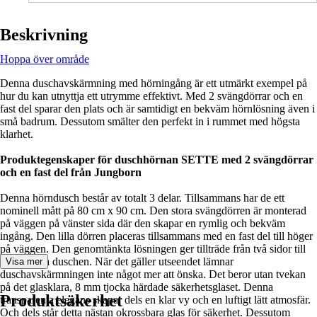
Beskrivning
Hoppa över område
Denna duschavskärmning med hörningång är ett utmärkt exempel på
hur du kan utnyttja ett utrymme effektivt. Med 2 svängdörrar och en
fast del sparar den plats och är samtidigt en bekväm hörnlösning även i
små badrum. Dessutom smälter den perfekt in i rummet med högsta
klarhet.
Produktegenskaper för duschhörnan SETTE med 2 svängdörrar
och en fast del från Jungborn
Denna hörndusch består av totalt 3 delar. Tillsammans har de ett
nominell mått på 80 cm x 90 cm. Den stora svängdörren är monterad
på väggen på vänster sida där den skapar en rymlig och bekväm
ingång. Den lilla dörren placeras tillsammans med en fast del till höger
på väggen. Den genomtänkta lösningen ger tillträde från två sidor till
den härliga duschen. När det gäller utseendet lämnar
Visa mer
duschavskärmningen inte något mer att önska. Det beror utan tvekan
på det glasklara, 8 mm tjocka härdade säkerhetsglaset. Denna
Produktsäkerhet
transparenta elegans skapar dels en klar vy och en luftigt lätt atmosfär.
Och dels står detta nästan okrossbara glas för säkerhet. Dessutom