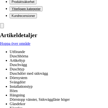
Produktsäkerhet
Ytterligare kategorier
Kundrecensioner
Artikeldetaljer
Hoppa över område
Utförande
Duschhörna
Artikeltyp
Duschvägg
Duschtyp
Duschdörr med sidovägg
Dörrsystem
Svängdörr
Installationstyp
Hörn
Hängning
Dörrstopp vänster, Sidoväggfäste höger
Glasdekor