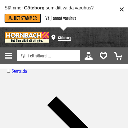
Stämmer
Göteborg
som ditt valda varuhus?
JA, DET STÄMMER
Välj annat varuhus
Göteborg
Startsida