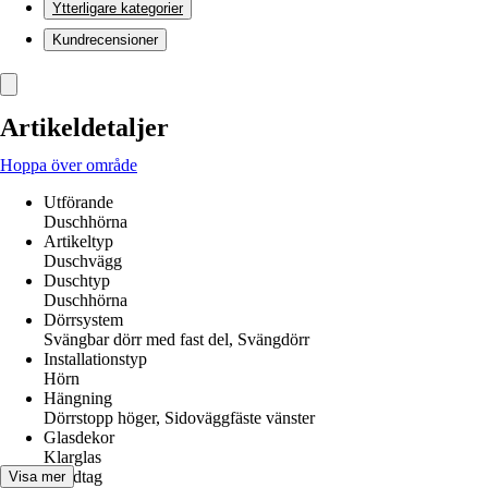
Ytterligare kategorier
Kundrecensioner
Artikeldetaljer
Hoppa över område
Utförande
Duschhörna
Artikeltyp
Duschvägg
Duschtyp
Duschhörna
Dörrsystem
Svängbar dörr med fast del, Svängdörr
Installationstyp
Hörn
Hängning
Dörrstopp höger, Sidoväggfäste vänster
Glasdekor
Klarglas
Handtag
Visa mer