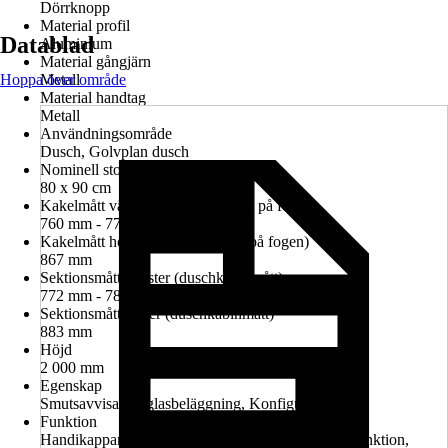
Dörrknopp
Material profil
Datablad
Aluminium
Material gångjärn
Hoppa över område
Metall
Material handtag
Metall
Användningsområde
Dusch, Golvplan dusch
Nominell storlek i cm
80 x 90 cm
Kakelmått vänster (glasrutans mitt på fogen)
760 mm - 774 mm
Kakelmått höger (glasrutans mitt på fogen)
867 mm
Sektionsmått vänster (duschkabinmått)
772 mm - 786 mm
Sektionsmått höger (duschkabinmått)
883 mm
Höjd
2 000 mm
Egenskap
Smutsavvisande glasbeläggning, Konfigurerbar
Funktion
Handikappanpassad montering möjlig, Lyft-sänk-funktion,