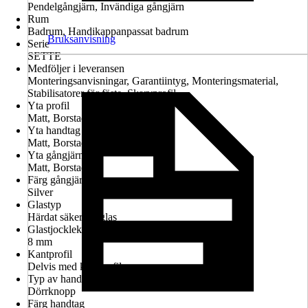
Pendelgångjärn, Invändiga gångjärn
Rum
Badrum, Handikappanpassat badrum
Bruksanvisning
Serie
SETTE
Medföljer i leveransen
Monteringsanvisningar, Garantiintyg, Monteringsmaterial,
Stabilisatorer för fäste, Skarvprofil
Yta profil
Matt, Borstad
Yta handtag
Matt, Borstad
Yta gångjärn
Matt, Borstad
Färg gångjärn
Silver
Glastyp
Härdat säkerhetsglas
Glastjocklek
8 mm
Kantprofil
Delvis med kantprofil
Typ av handtag
Dörrknopp
Färg handtag