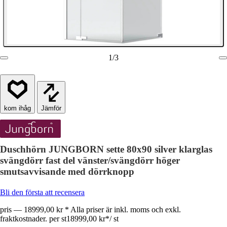
1
/
3
Jämför
Duschhörn JUNGBORN sette 80x90 silver klarglas
svängdörr fast del vänster/svängdörr höger
smutsavvisande med dörrknopp
Bli den första att recensera
pris — 18999,00 kr * Alla priser är inkl. moms och exkl.
fraktkostnader. per st
18999,00 kr
*
/
st