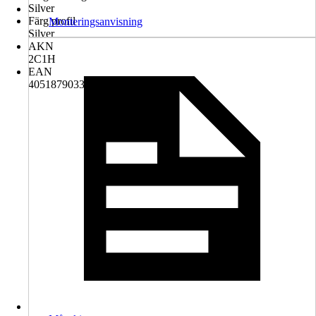
Silver
Färg profil
Monteringsanvisning
Silver
AKN
2C1H
EAN
4051879033183