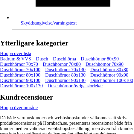
Skyddsangivelse/varningstext
Ytterligare kategorier
Hoppa över lista
Badrum & VVS
Dusch
Duschhörna
Duschhörnor 80x90
Duschhörnor 70x70
Duschhörnor 70x80
Duschhörnor 70x90
Duschhörnor 70x100
Duschhörnor 70x130
Duschhörnor 80x80
Duschhörnor 80x100
Duschhörnor 80x130
Duschhörnor 90x90
Duschhörnor 90x100
Duschhörnor 90x130
Duschhörnor 100x100
Duschhörnor 100x130
Duschhörnor övriga storlekar
Kundrecensioner
Hoppa över område
Då både varuhuskunder och webbshopskunder välkomnas att skriva
produktrecensioner på Hornbach.se, presenteras recensioner både från
kunder med en validerad webbshopsbeställning, men även från kunder
som inte har verifierat att de har använt eller köpt produkterna.