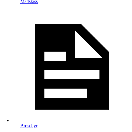
Måttskiss
Broschyr