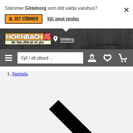
Stämmer
Göteborg
som ditt valda varuhus?
JA, DET STÄMMER
Välj annat varuhus
Göteborg
Startsida