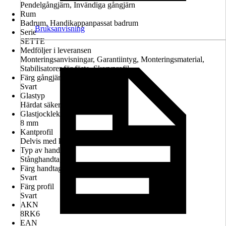
Pendelgångjärn, Invändiga gångjärn
Rum
Badrum, Handikappanpassat badrum
Bruksanvisning
Serie
SETTE
Medföljer i leveransen
Monteringsanvisningar, Garantiintyg, Monteringsmaterial,
Stabilisatorer för fäste, Skarvprofil
Färg gångjärn
Svart
Glastyp
Härdat säkerhetsglas
Glastjocklek
8 mm
Kantprofil
Delvis med kantprofil
Typ av handtag
Stånghandtag
Färg handtag
Svart
Färg profil
Svart
AKN
8RK6
EAN