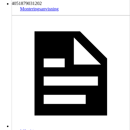
4051879031202
Monteringsanvisning