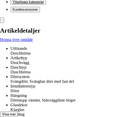
Ytterligare kategorier
Kundrecensioner
Artikeldetaljer
Hoppa över område
Utförande
Duschhörna
Artikeltyp
Duschvägg
Duschtyp
Duschhörna
Dörrsystem
Svängdörr, Svängbar dörr med fast del
Installationstyp
Hörn
Hängning
Dörrstopp vänster, Sidoväggfäste höger
Glasdekor
Klarglas
Handtag
Visa mer