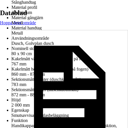
Stånghandtag
Material profil
Datablad
Aluminium
Material gångjärn
Hoppa över område
Metall
Material handtag
Metall
Användningsområde
Dusch, Golvplan dusch
Nominell storlek i cm
80 x 90 cm
Kakelmått vänster (glasrutans mitt på fogen)
767 mm
Kakelmått höger (glasrutans mitt på fogen)
860 mm - 874 mm
Sektionsmått vänster (duschkabinmått)
783 mm
Sektionsmått höger (duschkabinmått)
872 mm - 886 mm
Höjd
2 000 mm
Egenskap
Smutsavvisande glasbeläggning
Funktion
Handikappanpassad montering möjlig, Lyft-sänk-funktion,