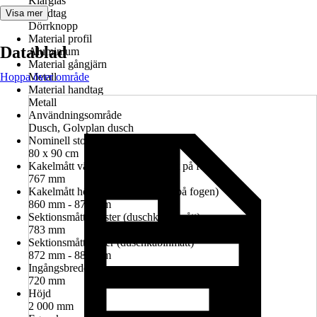
Klarglas
Handtag
Visa mer
Dörrknopp
Material profil
Datablad
Aluminium
Material gångjärn
Hoppa över område
Metall
Material handtag
Metall
Användningsområde
Dusch, Golvplan dusch
Nominell storlek i cm
80 x 90 cm
Kakelmått vänster (glasrutans mitt på fogen)
767 mm
Kakelmått höger (glasrutans mitt på fogen)
860 mm - 874 mm
Sektionsmått vänster (duschkabinmått)
783 mm
Sektionsmått höger (duschkabinmått)
872 mm - 886 mm
Ingångsbredd
720 mm
Höjd
2 000 mm