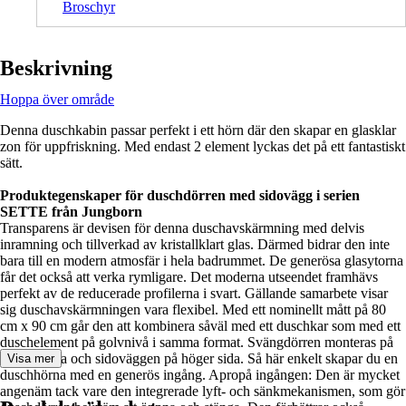
Broschyr
Beskrivning
Hoppa över område
Denna duschkabin passar perfekt i ett hörn där den skapar en glasklar
zon för uppfriskning. Med endast 2 element lyckas det på ett fantastiskt
sätt.
Produktegenskaper för duschdörren med sidovägg i serien
SETTE från Jungborn
Transparens är devisen för denna duschavskärmning med delvis
inramning och tillverkad av kristallklart glas. Därmed bidrar den inte
bara till en modern atmosfär i hela badrummet. De generösa glasytorna
får det också att verka rymligare. Det moderna utseendet framhävs
perfekt av de reducerade profilerna i svart. Gällande samarbete visar
sig duschavskärmningen vara flexibel. Med ett nominellt mått på 80
cm x 90 cm går den att kombinera såväl med ett duschkar som med ett
duschelement på golvnivå i samma format. Svängdörren monteras på
vänster sida och sidoväggen på höger sida. Så här enkelt skapar du en
Visa mer
duschhörna med en generös ingång. Apropå ingången: Den är mycket
angenäm tack vare den integrerade lyft- och sänkmekanismen, som gör