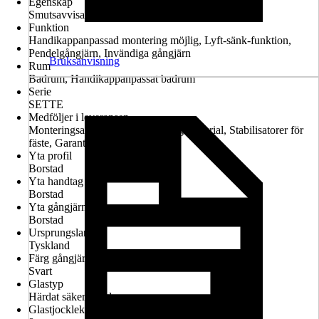
Egenskap
Smutsavvisande glasbeläggning, Konfigurerbar
Funktion
Handikappanpassad montering möjlig, Lyft-sänk-funktion,
Pendelgångjärn, Invändiga gångjärn
Bruksanvisning
Rum
Badrum, Handikappanpassat badrum
Serie
SETTE
Medföljer i leveransen
Monteringsanvisningar, Monteringsmaterial, Stabilisatorer för
fäste, Garantiintyg
Yta profil
Borstad
Yta handtag
Borstad
Yta gångjärn
Borstad
Ursprungsland
Tyskland
Färg gångjärn
Svart
Glastyp
Härdat säkerhetsglas
Glastjocklek