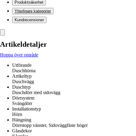
Produktsäkerhet
Ytterligare kategorier
Kundrecensioner
Artikeldetaljer
Hoppa över område
Utförande
Duschhörna
Artikeltyp
Duschvägg
Duschtyp
Duschdörr med sidovägg
Dörrsystem
Svängdörr
Installationstyp
Hörn
Hängning
Dörrstopp vänster, Sidoväggfäste höger
Glasdekor