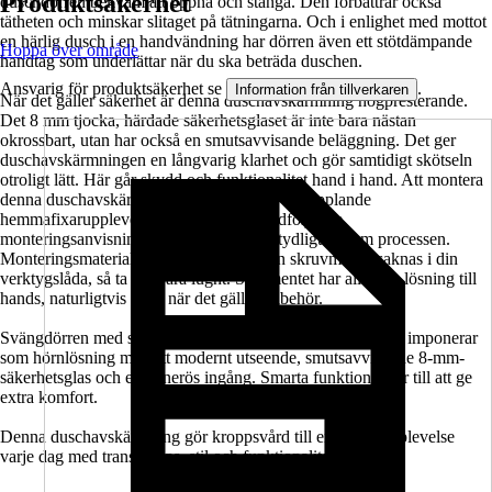
Produktsäkerhet
duschdörren bekväm att öppna och stänga. Den förbättrar också
tätheten och minskar slitaget på tätningarna. Och i enlighet med mottot
en härlig dusch i en handvändning har dörren även ett stötdämpande
Hoppa över område
handtag som underlättar när du ska beträda duschen.
Ansvarig för produktsäkerhet se
.
Information från tillverkaren
När det gäller säkerhet är denna duschavskärmning högpresterande.
Det 8 mm tjocka, härdade säkerhetsglaset är inte bara nästan
okrossbart, utan har också en smutsavvisande beläggning. Det ger
duschavskärmningen en långvarig klarhet och gör samtidigt skötseln
otroligt lätt. Här går skydd och funktionalitet hand i hand. Att montera
denna duschavskärmning artar sig till en avkopplande
hemmafixarupplevelse tack vare den medföljande
monteringsanvisningen. Den guidar dig tydligt genom processen.
Monteringsmaterialet ingår också. Om en skruvmejsel saknas i din
verktygslåda, så ta det bara lugnt. Sortimentet har alltid en lösning till
hands, naturligtvis även när det gäller tillbehör.
Svängdörren med sidovägg i serien SETTE från Jungborn imponerar
som hörnlösning med ett modernt utseende, smutsavvisande 8-mm-
säkerhetsglas och en generös ingång. Smarta funktioner ser till att ge
extra komfort.
Denna duschavskärmning gör kroppsvård till en härlig upplevelse
varje dag med transparens, stil och funktionalitet.