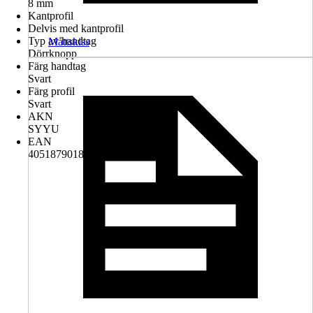
8 mm
Kantprofil
Delvis med kantprofil
Typ av handtag
Måttskiss
Dörrknopp
Färg handtag
Svart
Färg profil
Svart
AKN
SYYU
EAN
4051879018746