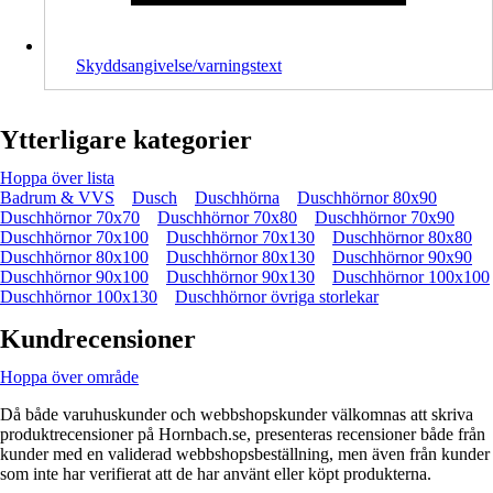
Skyddsangivelse/varningstext
Ytterligare kategorier
Hoppa över lista
Badrum & VVS
Dusch
Duschhörna
Duschhörnor 80x90
Duschhörnor 70x70
Duschhörnor 70x80
Duschhörnor 70x90
Duschhörnor 70x100
Duschhörnor 70x130
Duschhörnor 80x80
Duschhörnor 80x100
Duschhörnor 80x130
Duschhörnor 90x90
Duschhörnor 90x100
Duschhörnor 90x130
Duschhörnor 100x100
Duschhörnor 100x130
Duschhörnor övriga storlekar
Kundrecensioner
Hoppa över område
Då både varuhuskunder och webbshopskunder välkomnas att skriva
produktrecensioner på Hornbach.se, presenteras recensioner både från
kunder med en validerad webbshopsbeställning, men även från kunder
som inte har verifierat att de har använt eller köpt produkterna.