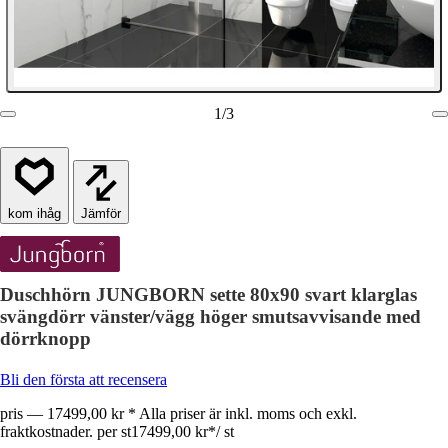
1
/
3
Jämför
Duschhörn JUNGBORN sette 80x90 svart klarglas
svängdörr vänster/vägg höger smutsavvisande med
dörrknopp
Bli den första att recensera
pris — 17499,00 kr * Alla priser är inkl. moms och exkl.
fraktkostnader. per st
17499,00 kr
*
/
st