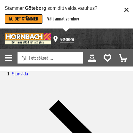
Stämmer
Göteborg
som ditt valda varuhus?
JA, DET STÄMMER
Välj annat varuhus
Göteborg
Startsida